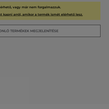
lérhető, vagy már nem forgalmazzuk.
t kapni arról, amikor a termék ismét elérhető lesz.
ONLÓ TERMÉKEK MEGJELENÍTÉSE
USÍTVA