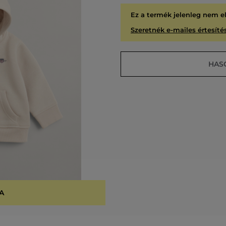
Ez a termék jelenleg nem e
Szeretnék e-mailes értesítés
HAS
A
KIÁR