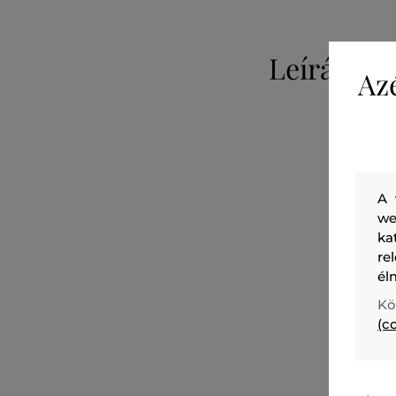
Leírás
Az
A 
we
ka
re
él
Kö
(c