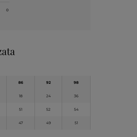
0
zata
86
92
98
18
24
36
51
52
54
47
49
51