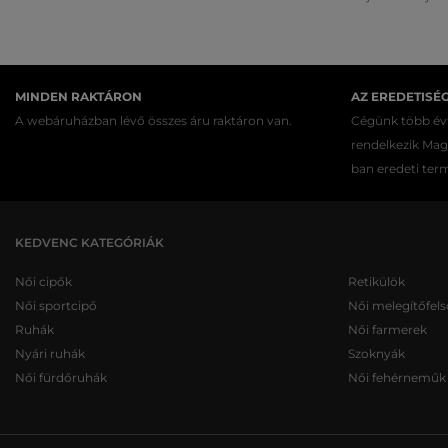
MINDEN RAKTÁRON
AZ EREDETISÉ
A webáruházban lévő összes áru raktáron van.
Cégünk több évt
rendelkezik Ma
ban eredeti ter
KEDVENC KATEGÓRIÁK
Női cipők
Retikülök
Női sportcipő
Női melegítőfels
Ruhák
Női farmerek
Nyári ruhák
Szoknyák
Női fürdőruhák
Női fehérneműk