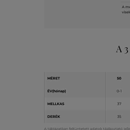
A mé
vise
A 3
MÉRET
50
ÉV(hónap)
0-1
MELLKAS
37
DERÉK
35
A táblázatban feltüntetett adatok tájékoztató jel