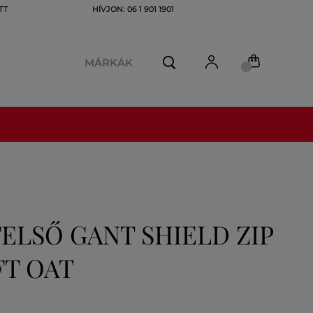
TT
HÍVJON: 06 1 901 1901
MÁRKÁK
ELSŐ GANT SHIELD ZIP
FT OAT