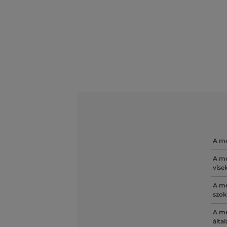
A mé
A mé
vise
A mé
szok
A mé
álta