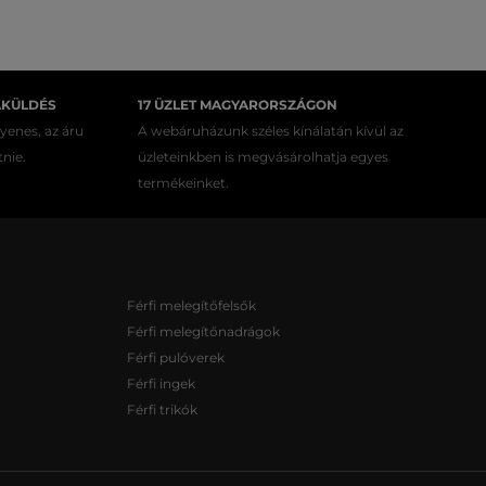
AKÜLDÉS
17 ÜZLET MAGYARORSZÁGON
gyenes, az áru
A webáruházunk széles kínálatán kívül az
tnie.
üzleteinkben is megvásárolhatja egyes
termékeinket.
Férfi melegítőfelsők
Férfi melegítőnadrágok
Férfi pulóverek
Férfi ingek
Férfi trikók