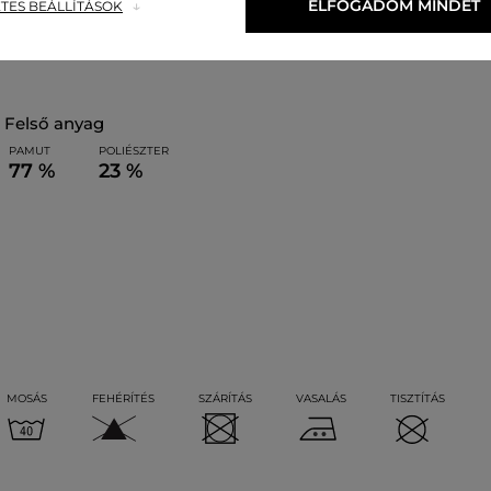
ELFOGADOM MINDET
TES BEÁLLÍTÁSOK
felső anyag
PAMUT
POLIÉSZTER
77 %
23 %
MOSÁS
FEHÉRÍTÉS
SZÁRÍTÁS
VASALÁS
TISZTÍTÁS