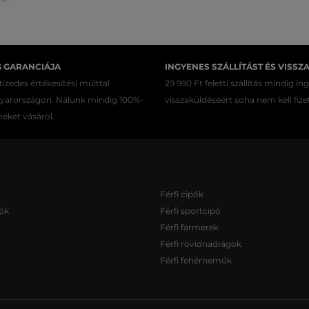
G GARANCIÁJA
INGYENES SZÁLLÍTÁST ÉS VISSZ
izedes értékesítési múlttal
29 990 Ft feletti szállítás mindig in
gyarországon. Nálunk mindig 100%-
visszaküldéséért soha nem kell fize
méket vásárol.
Férfi cipők
ők
Férfi sportcipő
Férfi farmerek
Férfi rövidnadrágok
Férfi fehérneműk