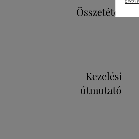
RÉSZLE
Összetétel
Kezelési
útmutató