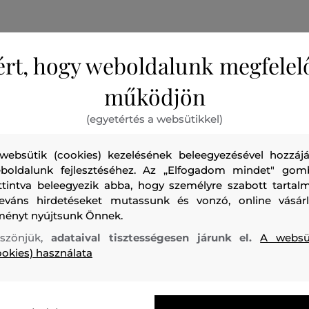
ért, hogy weboldalunk megfelel
működjön
Kapucnis gyermek melegítő felső, amely cipzáras záródás
(egyetértés a websütikkel)
és praktikus, bordázott szegélyekkel van ellátva a derékon 
mellkason hímzett, ikonikus Gant logóval és két oldalsó f
websütik (cookies) kezelésének beleegyezésével hozzájá
magas arányban tartalmaz organikus pamutszálat, amely 
boldalunk fejlesztéséhez. Az „Elfogadom mindet" gom
puhaságával és egyedülálló légáteresztő képességével tűn
ttintva beleegyezik abba, hogy személyre szabott tartalm
kellemesen melegen tart. A prémium minőségű jersey gara
leváns hirdetéseket mutassunk és vonzó, online vásárl
és azt, hogy kisbabája elégedett lesz a darab viselése köz
ményt nyújtsunk Önnek.
szabadidős szett érhető el, ha egy azonos stílusú melegítő
szönjük,
adataival tisztességesen járunk el.
A websü
kombinálja.
ookies) használata
Szabás/Típus
REGULAR
Szezon: PF24
Termék kódja
5