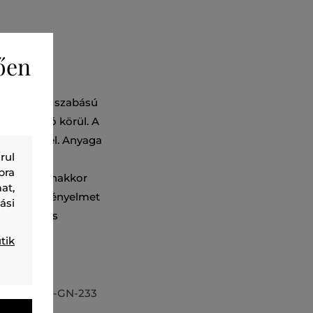
ően
ú. Egyenes szabású
és a csukló körül. A
erde zsebbel. Anyaga
rul
bársonyos
bra
ik ki, ugyanakkor
at,
ntálja a kényelmet
ási
ben. Mutatós
 nadrággal
tik
06744-424-GN-233