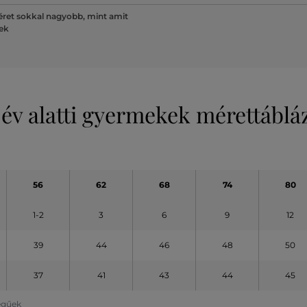
ret sokkal nagyobb, mint amit
lek
 év alatti gyermekek mérettáblá
56
62
68
74
80
1-2
3
6
9
12
39
44
46
48
50
37
41
43
44
45
legűek