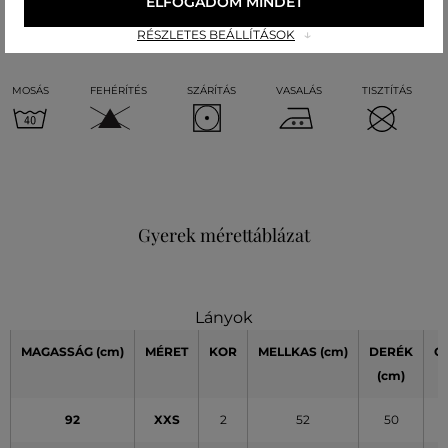
ELFOGADOM MINDET
Kezelési útmutató
RÉSZLETES BEÁLLÍTÁSOK
MOSÁS
FEHÉRÍTÉS
SZÁRÍTÁS
VASALÁS
TISZTÍTÁS
Gyerek mérettáblázat
Lányok
MAGASSÁG
(cm)
MÉRET
KOR
MELLKAS
(cm)
DERÉK
C
(cm)
(
92
XXS
2
52
50