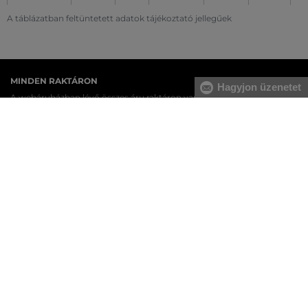
A táblázatban feltüntetett adatok tájékoztató jellegűek
MINDEN RAKTÁRON
Hagyjon üzenetet
A webáruházban lévő összes áru raktáron van.
AZ EREDETISÉG GARANCIÁJA
Cégünk több évtizedes értékesítési múlttal rendelkezik
Magyarországon. Nálunk mindig 100%-ban eredeti terméket vásárol.
INGYENES SZÁLLÍTÁST ÉS VISSZAKÜLDÉS
29 990 Ft feletti szállítás mindig ingyenes, az áru visszaküldéséért
soha nem kell fizetnie.
17 ÜZLET MAGYARORSZÁGON
A webáruházunk széles kínálatán kívül az üzleteinkben is
megvásárolhatja egyes termékeinket.