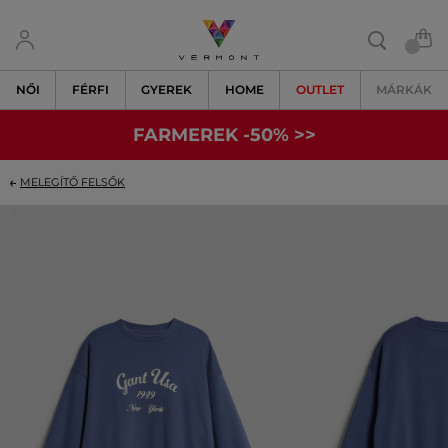
NŐI
FÉRFI
GYEREK
HOME
OUTLET
MÁRKÁK
FARMEREK -50% >>
MELEGÍTŐ FELSŐK