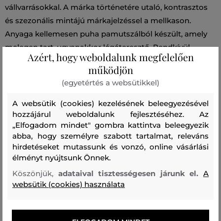
vállvarrásokkal. A márka történetére utaló, kontrasztos
és szezonális mintájú márkajelzéssel a mellkason.
Anyaga kellemesen puha pamutszálból készült, amely
melegen tart, ugyanakkor légáteresztő. Rendkívül
Azért, hogy weboldalunk megfelelően
kényelmes, elegáns megjelenésű darab, amely a
működjön
szabadidős öltözékek kedvelt részévé válik.
(egyetértés a websütikkel)
Szabás/Típus
RELAXED
Szezon: PS24
Termék kódja
A websütik (cookies) kezelésének beleegyezésével
hozzájárul weboldalunk fejlesztéséhez. Az
606931-723-GG-421
„Elfogadom mindet" gombra kattintva beleegyezik
abba, hogy személyre szabott tartalmat, releváns
Összetétel
hirdetéseket mutassunk és vonzó, online vásárlási
élményt nyújtsunk Önnek.
Köszönjük,
adataival tisztességesen járunk el.
A
felső anyag
websütik (cookies) használata
PAMUT
POLIÉSZTER
72 %
28 %