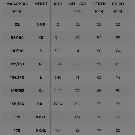
MAGASSÁG
MÉRET
KOR
MELLKAS
DERÉK
CSÍPŐ
(cm)
(cm)
(cm)
(cm)
L
92
XXS
2
52
50
53
98/104
XS
3-4
57
54
59
110/116
S
5-6
61
56
64
122/128
M
7-8
65
58
69
134/140
L
9-10
71
63
74
146/152
XL
11-12
77
68
80
158/164
XXL
13-14
85
73
88
170
XXXL
15
89
75
92
176
XXXL
16+
92
77
95