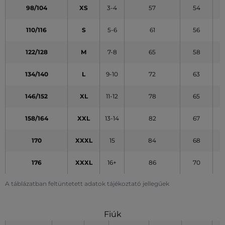
98/104
XS
3-4
57
54
110/116
S
5-6
61
56
122/128
M
7-8
65
58
134/140
L
9-10
72
63
146/152
XL
11-12
78
65
158/164
XXL
13-14
82
67
170
XXXL
15
84
68
176
XXXL
16+
86
70
A táblázatban feltüntetett adatok tájékoztató jellegűek
Fiúk