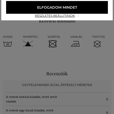
77 %
23 %
ELFOGADOM MINDET
RÉSZLETES BEÁLLÍTÁSOK
Kezelési útmutató
MOSÁS
FEHÉRÍTÉS
SZÁRÍTÁS
VASALÁS
TISZTÍTÁS
Recenziók
ÜGYFELEINKNEK ÁLTAL ÉRTÉKELT MÉRETEK
A méret sokkal kisebb, mint amit
0
viselek
A méret egy kicsit kisebb, mint
0