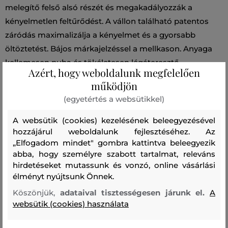
melegítő felső alsó részét és megakadályozzák a
kényelmetlen feltűrődést. A vállon található patentos
záródás maximalizálja a kényelmet és a gyorsabb
öltöztetést. Bájos márkajelzéssel a mellkason. Anyaga
kellemesen puha és tökéletesen légáteresztő
Azért, hogy weboldalunk megfelelően
pamutszálból készült. Praktikus darab, amelyben
működjön
kisbabája egész napos viselet során is nagyon jól fogja
(egyetértés a websütikkel)
magát érezni.
A websütik (cookies) kezelésének beleegyezésével
hozzájárul weboldalunk fejlesztéséhez. Az
Szabás/Típus
REGULAR
Szezon: PS24
Termék kódja
„Elfogadom mindet" gombra kattintva beleegyezik
506746-723-GN-421
abba, hogy személyre szabott tartalmat, releváns
hirdetéseket mutassunk és vonzó, online vásárlási
Összetétel
élményt nyújtsunk Önnek.
Köszönjük,
adataival tisztességesen járunk el.
A
websütik (cookies) használata
felső anyag
PAMUT
POLIÉSZTER