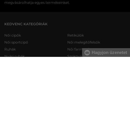
megvásárolhatja egyes termékeinket.
KEDVENC KATEGÓRIÁK
Női cipők
Retikülök
Női sportcipő
Női melegítőfelsők
Ruhák
Női farmerek
Hagyjon üzenetet
Nyári ruhák
Szoknyák
Női fürdőruhák
Női fehérneműk
Férfi cipők
Férfi melegítőfelsők
Férfi sportcipő
Férfi melegítőnadrágok
Férfi farmerek
Férfi pulóverek
Férfi rövidnadrágok
Férfi ingek
Férfi fehérneműk
Férfi trikók