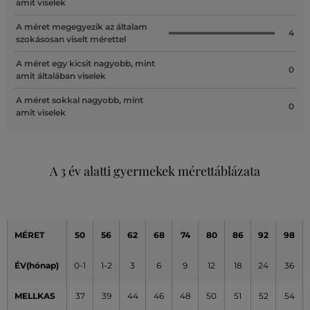
amit viselek
A méret megegyezik az általam
4
szokásosan viselt mérettel
A méret egy kicsit nagyobb, mint
0
amit általában viselek
A méret sokkal nagyobb, mint
0
amit viselek
A 3 év alatti gyermekek mérettáblázata
MÉRET
50
56
62
68
74
80
86
92
98
ÉV(hónap)
0-1
1-2
3
6
9
12
18
24
36
MELLKAS
37
39
44
46
48
50
51
52
54