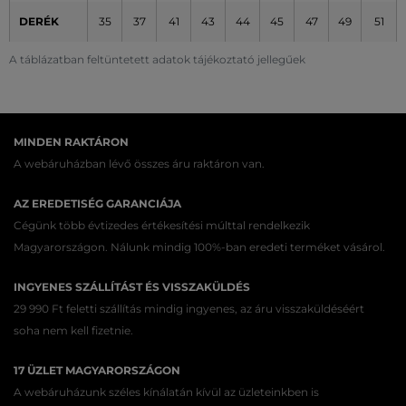
DERÉK
35
37
41
43
44
45
47
49
51
A táblázatban feltüntetett adatok tájékoztató jellegűek
MINDEN RAKTÁRON
A webáruházban lévő összes áru raktáron van.
AZ EREDETISÉG GARANCIÁJA
Cégünk több évtizedes értékesítési múlttal rendelkezik
Magyarországon. Nálunk mindig 100%-ban eredeti terméket vásárol.
INGYENES SZÁLLÍTÁST ÉS VISSZAKÜLDÉS
29 990 Ft feletti szállítás mindig ingyenes, az áru visszaküldéséért
soha nem kell fizetnie.
17 ÜZLET MAGYARORSZÁGON
A webáruházunk széles kínálatán kívül az üzleteinkben is