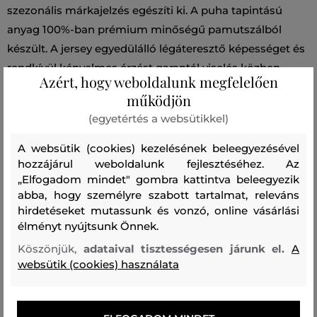
szezonális márkajelzés egészíti ki. A puha tapintású
anyag 100%-ban prémium minőségű pamutszálból
készült. A jersey egyedülálló légáteresztő képességet és
rendkívül kényelmes érzést garantál viselés közben,
Azért, hogy weboldalunk megfelelően
valamint kellemesen melegen tart. Rendkívül előnyös,
működjön
stílusos megjelenésű szabadidős darab.
(egyetértés a websütikkel)
Szabás/Típus
RELAXED
Szezon: PF24
Termék kódja
A websütik (cookies) kezelésének beleegyezésével
hozzájárul weboldalunk fejlesztéséhez. Az
806794-424-GY-433
„Elfogadom mindet" gombra kattintva beleegyezik
abba, hogy személyre szabott tartalmat, releváns
Összetétel
hirdetéseket mutassunk és vonzó, online vásárlási
élményt nyújtsunk Önnek.
Köszönjük,
adataival tisztességesen járunk el.
A
felső anyag
websütik (cookies) használata
PAMUT
100 %