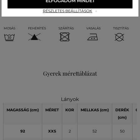
ELFOGADOM MINDET
Kezelési útmutató
RÉSZLETES BEÁLLÍTÁSOK
MOSÁS
FEHÉRÍTÉS
SZÁRÍTÁS
VASALÁS
TISZTÍTÁS
Gyerek mérettáblázat
Lányok
MAGASSÁG
(cm)
MÉRET
KOR
MELLKAS
(cm)
DERÉK
C
(cm)
(
92
XXS
2
52
50