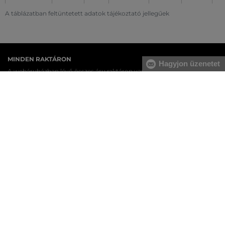
A táblázatban feltüntetett adatok tájékoztató jellegűek
MINDEN RAKTÁRON
Hagyjon üzenetet
A webáruházban lévő összes áru raktáron van.
AZ EREDETISÉG GARANCIÁJA
Cégünk több évtizedes értékesítési múlttal rendelkezik
Magyarországon. Nálunk mindig 100%-ban eredeti terméket vásárol.
INGYENES SZÁLLÍTÁST ÉS VISSZAKÜLDÉS
29 990 Ft feletti szállítás mindig ingyenes, az áru visszaküldéséért
soha nem kell fizetnie.
17 ÜZLET MAGYARORSZÁGON
A webáruházunk széles kínálatán kívül az üzleteinkben is
megvásárolhatja egyes termékeinket.