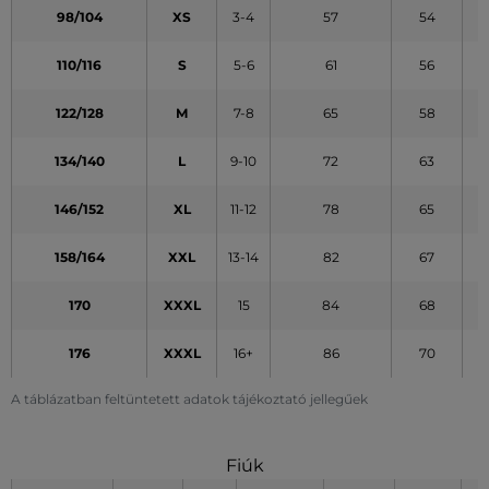
98/104
XS
3-4
57
54
110/116
S
5-6
61
56
122/128
M
7-8
65
58
134/140
L
9-10
72
63
146/152
XL
11-12
78
65
158/164
XXL
13-14
82
67
170
XXXL
15
84
68
176
XXXL
16+
86
70
A táblázatban feltüntetett adatok tájékoztató jellegűek
Fiúk