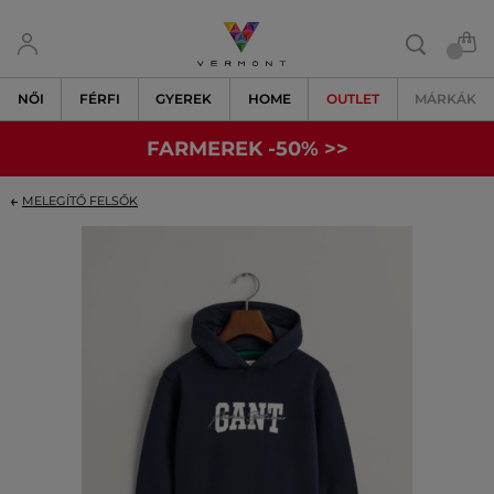
NŐI
FÉRFI
GYEREK
HOME
OUTLET
MÁRKÁK
FARMEREK -50% >>
MELEGÍTŐ FELSŐK