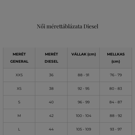
Női mérettáblázata Diesel
MERÉT
MERÉT
VÁLLAK (cm)
MELLKAS
GENERAL
DIESEL
(cm)
XXS
36
88 - 91
76 - 79
XS
38
92 - 95
80 - 83
S
40
96 - 99
84 - 87
M
42
100 - 104
88 - 92
L
44
105 - 109
93 - 97