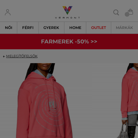
NŐI
FÉRFI
GYEREK
HOME
OUTLET
MÁRKÁK
FARMEREK -50% >>
MELEGÍTŐFELSŐK