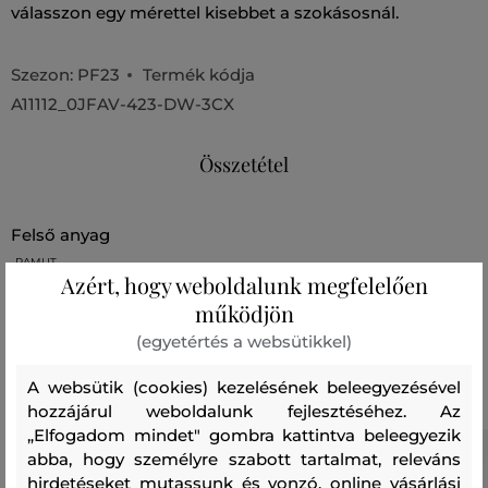
válasszon egy mérettel kisebbet a szokásosnál.
Szezon: PF23
Termék kódja
A11112_0JFAV-423-DW-3CX
Összetétel
felső anyag
PAMUT
Azért, hogy weboldalunk megfelelően
100 %
működjön
(egyetértés a websütikkel)
Ajánlott termékek
A websütik (cookies) kezelésének beleegyezésével
hozzájárul weboldalunk fejlesztéséhez. Az
„Elfogadom mindet" gombra kattintva beleegyezik
abba, hogy személyre szabott tartalmat, releváns
hirdetéseket mutassunk és vonzó, online vásárlási