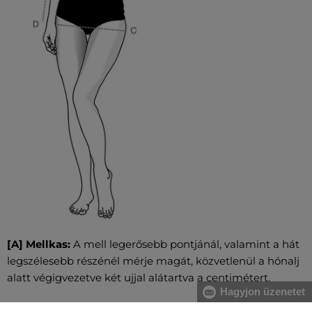
[A] Mellkas:
A mell legerősebb pontjánál, valamint a hát
legszélesebb részénél mérje magát, közvetlenül a hónalj
alatt végigvezetve két ujjal alátartva a centimétert.
Hagyjon üzenetet