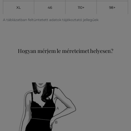
XL
46
110+
98+
A táblázatban feltüntetett adatok tájékoztató jellegűek
Hogyan mérjem le méreteimet helyesen?