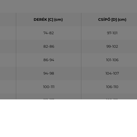
DERÉK [C] (cm)
CSÍPŐ [D] (cm)
74-82
97-101
82-86
99-102
86-94
101-106
94-98
104-107
100-111
106-110
113-117
109-112
119-127
110-114
127-131
112-115