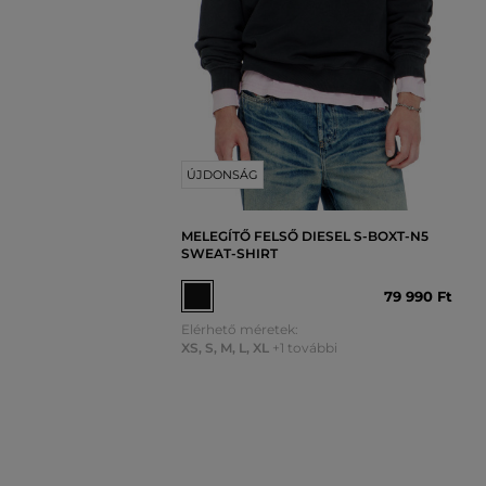
ÚJDONSÁG
MELEGÍTŐ FELSŐ DIESEL S-BOXT-N5
SWEAT-SHIRT
79 990 Ft
Elérhető méretek:
XS
,
S
,
M
,
L
,
XL
+1 további