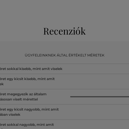
Recenziók
ÜGYFELEINKNEK ÁLTAL ÉRTÉKELT MÉRETEK
ret sokkal kisebb, mint amit viselek
ret egy kicsit kisebb, mint amit
lek
ret megegyezik az általam
ásosan viselt mérettel
ret egy kicsit nagyobb, mint amit
lában viselek
ret sokkal nagyobb, mint amit