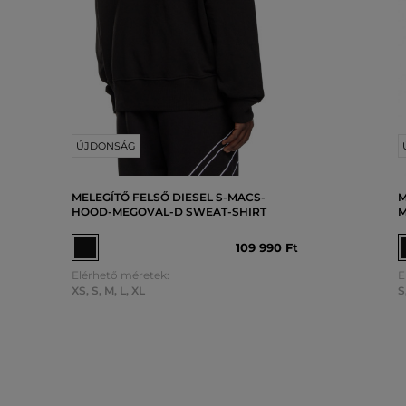
ÚJDONSÁG
MELEGÍTŐ FELSŐ DIESEL S-MACS-
M
HOOD-MEGOVAL-D SWEAT-SHIRT
M
109 990 Ft
Elérhető méretek:
E
XS
,
S
,
M
,
L
,
XL
S