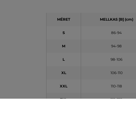
MÉRET
MELLKAS [B] (cm)
S
86-94
M
94-98
L
98-106
XL
106-110
XXL
110-118
3XL
118-122
4XL
122-130
5XL
130-134