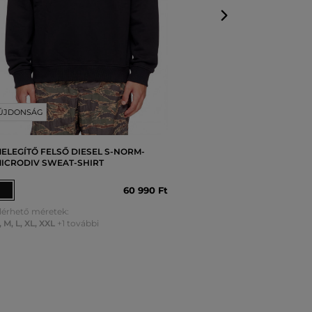
ÚJDONSÁG
ELEGÍTŐ FELSŐ DIESEL S-NORM-
ICRODIV SWEAT-SHIRT
60 990 Ft
lérhető méretek:
,
M
,
L
,
XL
,
XXL
+1 további