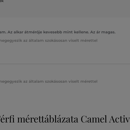
lek
m. Az alkar átméróje kevesebb mint kellene. Az ár magas.
megegyezik az általam szokásosan viselt mérettel
megegyezik az általam szokásosan viselt mérettel
érfi mérettáblázata Camel Acti