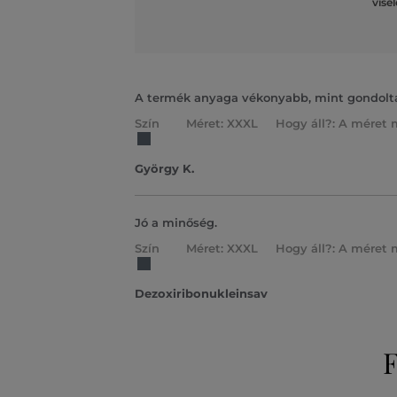
vise
A termék anyaga vékonyabb, mint gondolta
Szín
Méret: XXXL
Hogy áll?: A méret 
György K.
Jó a minőség.
Szín
Méret: XXXL
Hogy áll?: A méret 
Dezoxiribonukleinsav
F