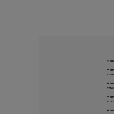
A mé
A mé
vise
A mé
szok
A mé
álta
A mé