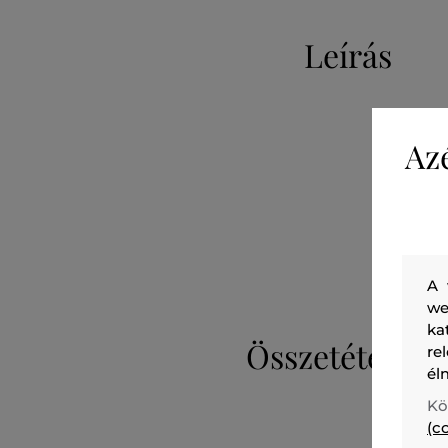
Leírás
Az
A 
we
ka
Összetétel
re
él
Kö
(c