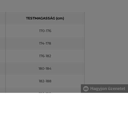
TESTMAGASSÁG (cm)
170-176
174-178
176-182
180-184
182-188
Hagyjon üzenetet
186-190
188-194
192-196