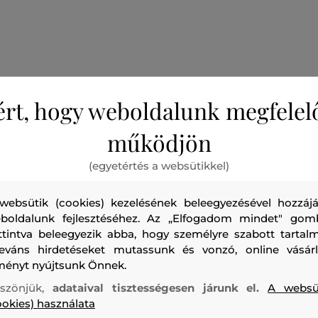
Teljes hosszában cipzárral ellátott kapucnis melegítő felső
ért, hogy weboldalunk megfelel
ujjakon és derékrészen elasztikus szegéllyel, valamint két n
Az anyagösszetétel kellemesen puha tapintású és tökélet
működjön
Praktikus alapjává válik a sportos öltözékeknek. Szabadi
farmer nadrággal, sportoláshoz pedig melegítő nadrággal a
(egyetértés a websütikkel)
websütik (cookies) kezelésének beleegyezésével hozzájá
Szezon: FW23
Termék kódja
409401_2W11-623-CA-44
boldalunk fejlesztéséhez. Az „Elfogadom mindet" gom
ttintva beleegyezik abba, hogy személyre szabott tartalm
leváns hirdetéseket mutassunk és vonzó, online vásárl
ményt nyújtsunk Önnek.
szönjük,
adataival tisztességesen járunk el.
A websü
ookies) használata
felső anyag