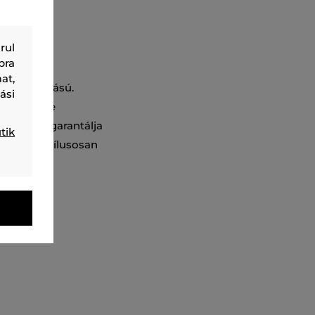
rul
bra
at,
yenes szabású.
ási
jd viselője
t anyag garantálja
tik
s során. Stílusosan