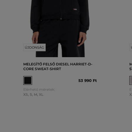
ÚJDONSÁG
MELEGÍTŐ FELSŐ DIESEL HARRIET-D-
M
CORE SWEAT-SHIRT
S
53 990 Ft
Elérhető méretek:
E
XS
,
S
,
M
,
XL
X