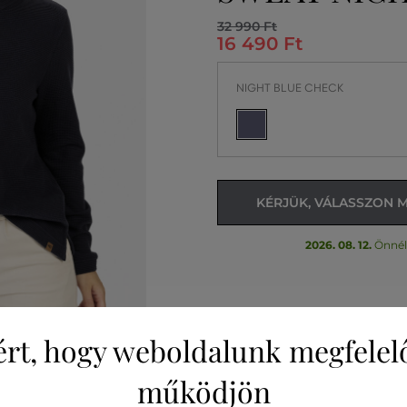
32 990 Ft
16 490 Ft
NIGHT BLUE CHECK
KÉRJÜK, VÁLASSZON 
2026. 08. 12.
Önnél
ért, hogy weboldalunk megfelel
működjön