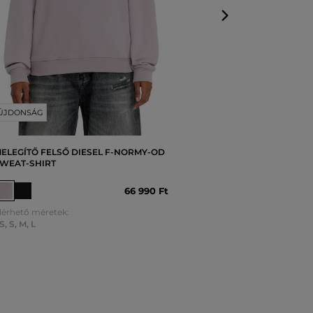
ÚJDONSÁG
ELEGÍTŐ FELSŐ DIESEL F-NORMY-OD
WEAT-SHIRT
66 990 Ft
lérhető méretek:
S
,
S
,
M
,
L