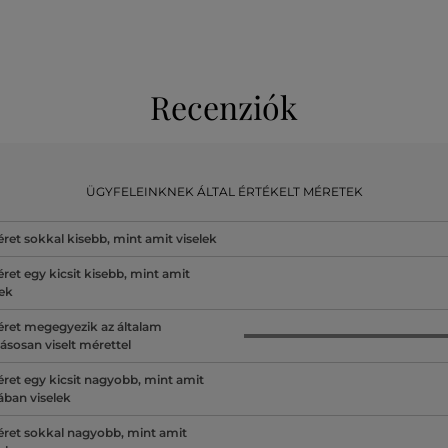
Recenziók
ÜGYFELEINKNEK ÁLTAL ÉRTÉKELT MÉRETEK
ret sokkal kisebb, mint amit viselek
ret egy kicsit kisebb, mint amit
lek
ret megegyezik az általam
ásosan viselt mérettel
ret egy kicsit nagyobb, mint amit
lában viselek
ret sokkal nagyobb, mint amit