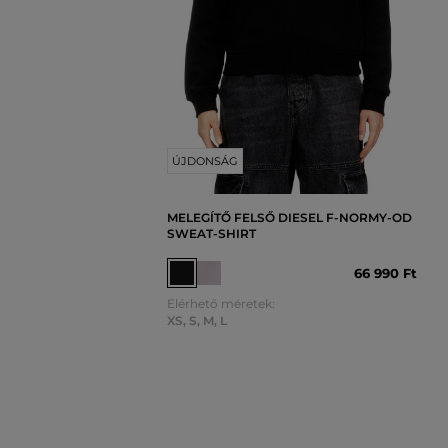
ÚJDONSÁG
MELEGÍTŐ FELSŐ DIESEL F-NORMY-OD
SWEAT-SHIRT
66 990 Ft
Elérhető méretek:
XS
,
S
,
M
,
L