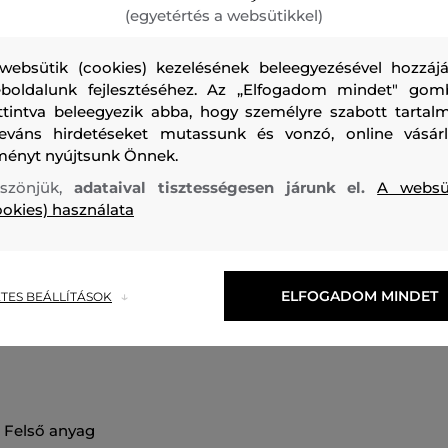
(egyetértés a websütikkel)
websütik (cookies) kezelésének beleegyezésével hozzájá
boldalunk fejlesztéséhez. Az „Elfogadom mindet" gom
ttintva beleegyezik abba, hogy személyre szabott tartalm
Kerek nyakkivágással ellátott női melegítő felső, amely eg
leváns hirdetéseket mutassunk és vonzó, online vásárl
Praktikus raglan ujjakkal, így tökéletesen alkalmazkodik ma
ményt nyújtsunk Önnek.
alakjához. A 100%-ban prémium minőségű pamutból készül
szönjük,
adataival tisztességesen járunk el.
A websü
a légáteresztő képességet és a maximális kényelmet viselé
ookies) használata
kiegészíti majd szabadidős öltözékét.
Szezon: FW24
Termék kódja
309322_4T65-624-CW-47-S
ELFOGADOM MINDET
TES BEÁLLÍTÁSOK
felső anyag