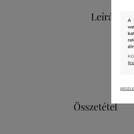
Leírás
A 
we
ka
re
él
Kö
(c
RÉSZLE
Összetétel