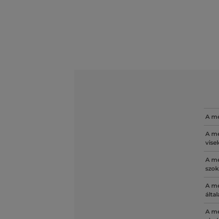
A mé
A mé
vise
A mé
szok
A mé
álta
A mé