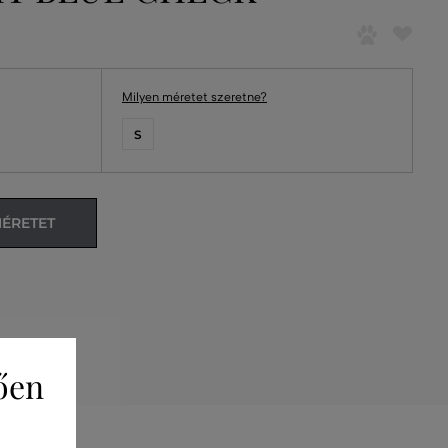
Milyen méretet szeretne?
S
MÉRETET
ően