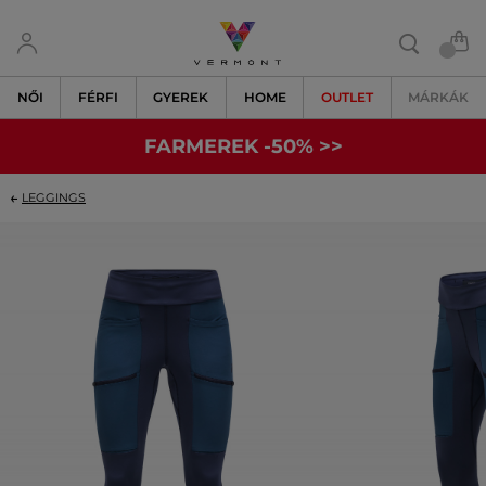
NŐI
FÉRFI
GYEREK
HOME
OUTLET
MÁRKÁK
FARMEREK -50% >>
LEGGINGS