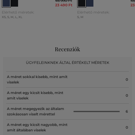
46 990 Ft
46
23 490 Ft
23
Elérhető méretek:
Elérhető méretek:
XS
,
S
,
M
,
L
,
XL
S
,
M
Recenziók
ÜGYFELEINKNEK ÁLTAL ÉRTÉKELT MÉRETEK
A méret sokkal kisebb, mint amit
0
viselek
A méret egy kicsit kisebb, mint
0
amit viselek
A méret megegyezik az általam
6
szokásosan viselt mérettel
A méret egy kicsit nagyobb, mint
0
amit általában viselek