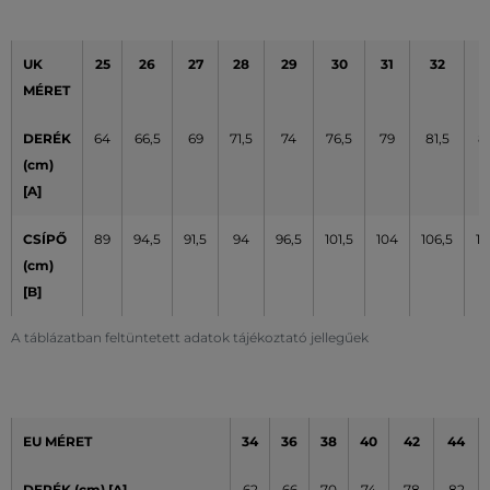
UK
25
26
27
28
29
30
31
32
3
MÉRET
DERÉK
64
66,5
69
71,5
74
76,5
79
81,5
8
(cm)
[A]
CSÍPŐ
89
94,5
91,5
94
96,5
101,5
104
106,5
10
(cm)
[B]
A táblázatban feltüntetett adatok tájékoztató jellegűek
EU MÉRET
34
36
38
40
42
44
DERÉK (cm) [A]
62
66
70
74
78
82