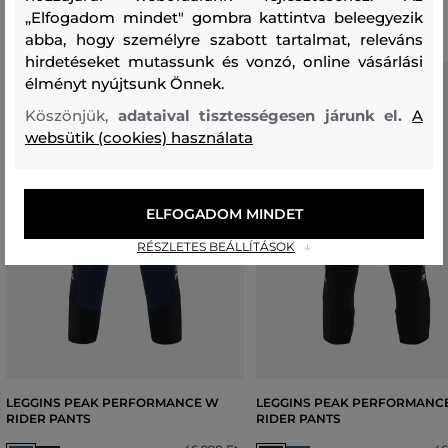
„Elfogadom mindet" gombra kattintva beleegyezik
abba, hogy személyre szabott tartalmat, releváns
hirdetéseket mutassunk és vonzó, online vásárlási
élményt nyújtsunk Önnek.
Köszönjük,
adataival tisztességesen járunk el.
A
websütik (cookies) használata
ELFOGADOM MINDET
RÉSZLETES BEÁLLÍTÁSOK
LEGGINS PEAK PERFORMANCE W
LEGGINS PEAK PERFORMANC
RIDER PANTS
RIDER PANTS