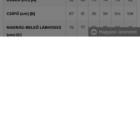
CSÍPŐ (cm) [B]
87
91
95
99
104
108
NADRÁG-BELSŐ LÁBHOSSZ
76
77
78
79
80
81
Hagyjon üzenetet
(cm) [C]
A táblázatban feltüntetett adatok tájékoztató jellegűek
Hogyan mérjem le méreteimet helyesen?