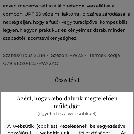
anyag megerősített szélálló réteggel van ellátva a
combon. UPF 50 védelmi faktorral, cipzáras záródással a
nadrág alján, hogy a futó- vagy túracipővel kompatibilis
legyen. Nagyon praktikus és kényelmes darab, minden
szabadtéri sporttevékenységhez.
Szabás/Típus
SLIM
Szezon: FW23
Termék kódja
G79191020-623-PW-2AC
Összetétel
Azért, hogy weboldalunk megfelelően
felső anyag
működjön
POLIAMID
ELASZTÁN
71 %
29 %
(egyetértés a websütikkel)
A websütik (cookies) kezelésének beleegyezésével
Ajánlott termékek
hozzájárul weboldalunk fejlesztéséhez. Az