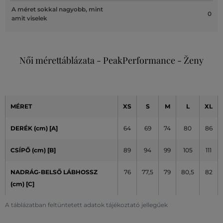
A méret sokkal nagyobb, mint
0
amit viselek
Női mérettáblázata - PeakPerformance - Ženy
MÉRET
XS
S
M
L
XL
DERÉK (cm) [A]
64
69
74
80
86
CSÍPŐ (cm)
[B]
89
94
99
105
111
NADRÁG-BELSŐ LÁBHOSSZ
76
77,5
79
80,5
82
(cm) [C]
A táblázatban feltüntetett adatok tájékoztató jellegűek