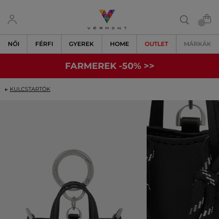
NŐI
FÉRFI
GYEREK
HOME
OUTLET
MÁRKÁK
FARMEREK -50% >>
KULCSTARTÓK