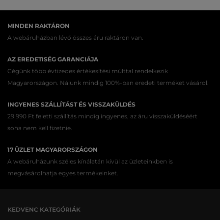
MINDEN RAKTÁRON
A webáruházban lévő összes áru raktáron van.
AZ EREDETISÉG GARANCIÁJA
Cégünk több évtizedes értékesítési múlttal rendelkezik
Magyarországon. Nálunk mindig 100%-ban eredeti terméket vásárol.
INGYENES SZÁLLÍTÁST ÉS VISSZAKÜLDÉS
29 990 Ft feletti szállítás mindig ingyenes, az áru visszaküldéséért
soha nem kell fizetnie.
17 ÜZLET MAGYARORSZÁGON
A webáruházunk széles kínálatán kívül az üzleteinkben is
megvásárolhatja egyes termékeinket.
KEDVENC KATEGÓRIÁK