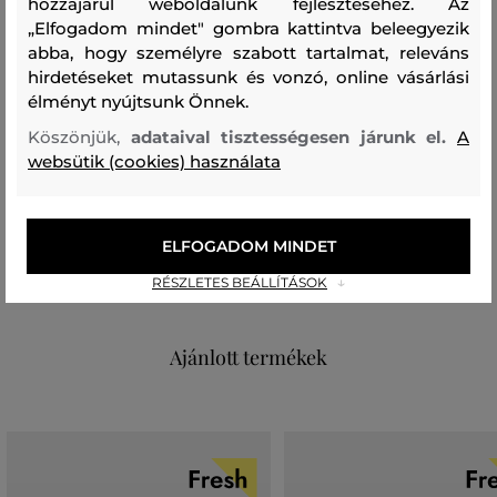
hozzájárul weboldalunk fejlesztéséhez. Az
Limitált darab, amely nem hiányozhat egyetlen Karl
„Elfogadom mindet" gombra kattintva beleegyezik
Lagerfeld márkát kedvelő gyűjteményéből sem.
abba, hogy személyre szabott tartalmat, releváns
hirdetéseket mutassunk és vonzó, online vásárlási
Szezon: SS26
Termék kódja
B2W50070-326-KC-999-0
élményt nyújtsunk Önnek.
Köszönjük,
adataival tisztességesen járunk el.
A
Összetétel
websütik (cookies) használata
felső anyag
ELFOGADOM MINDET
POLIURETÁN
100 %
RÉSZLETES BEÁLLÍTÁSOK
Ajánlott termékek