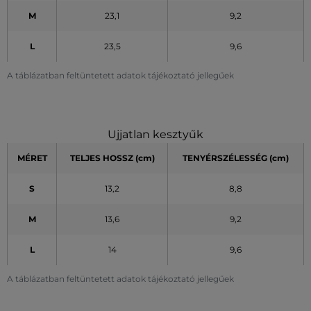
M
23,1
9,2
L
23,5
9,6
A táblázatban feltüntetett adatok tájékoztató jellegűek
Ujjatlan kesztyűk
MÉRET
TELJES HOSSZ (cm)
TENYÉRSZÉLESSÉG (cm)
S
13,2
8,8
M
13,6
9,2
L
14
9,6
A táblázatban feltüntetett adatok tájékoztató jellegűek