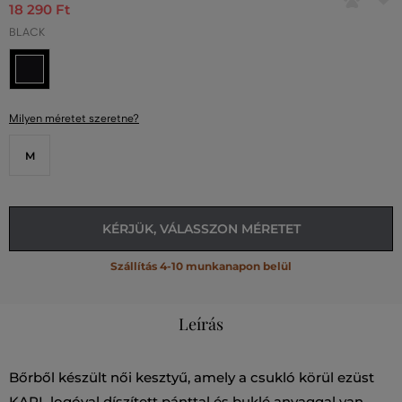
18 290 Ft
BLACK
Milyen méretet szeretne?
M
KÉRJÜK, VÁLASSZON MÉRETET
Szállítás 4-10 munkanapon belül
Leírás
Bőrből készült női kesztyű, amely a csukló körül ezüst
KARL logóval díszített pánttal és buklé anyaggal van