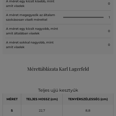
A méret egy kicsit kisebb, mint
0
amit viselek
A méret megegyezik az általam
1
szokásosan viselt mérettel
A méret egy kicsit nagyobb, mint
0
amit általában viselek
A méret sokkal nagyobb, mint
0
amit viselek
Mérettáblázata Karl Lagerfeld
Teljes ujjú kesztyűk
MÉRET
TELJES HOSSZ (cm)
TENYÉRSZÉLESSÉG (cm)
S
22,7
8,8