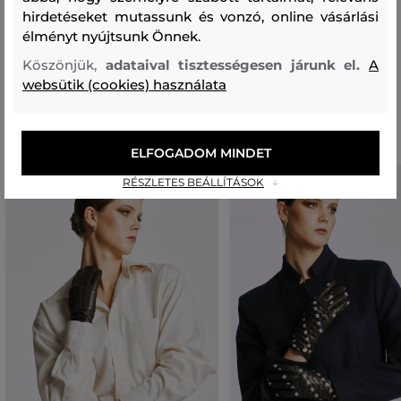
Belső rész
hirdetéseket mutassunk és vonzó, online vásárlási
PAMUT
POLIÉSZTER
OHT SZÁL
POLIAMID
élményt nyújtsunk Önnek.
61 %
25 %
8 %
6 %
Köszönjük,
adataival tisztességesen járunk el.
A
websütik (cookies) használata
Ajánlott termékek
ELFOGADOM MINDET
RÉSZLETES BEÁLLÍTÁSOK