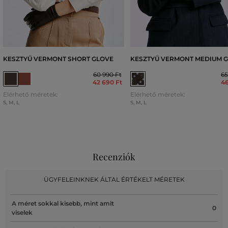
KESZTYŰ VERMONT SHORT GLOVE
KESZTYŰ VERMONT MEDIUM 
60 990 Ft
65
42 690 Ft
46
Elérhető méretek:
Elérhető méretek:
S
,
M
,
L
S
,
M
,
L
Recenziók
ÜGYFELEINKNEK ÁLTAL ÉRTÉKELT MÉRETEK
A méret sokkal kisebb, mint amit
0
viselek