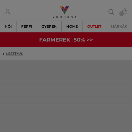
NŐI
FÉRFI
GYEREK
HOME
OUTLET
MÁRKÁK
FARMEREK -50% >>
KESZTYŰK