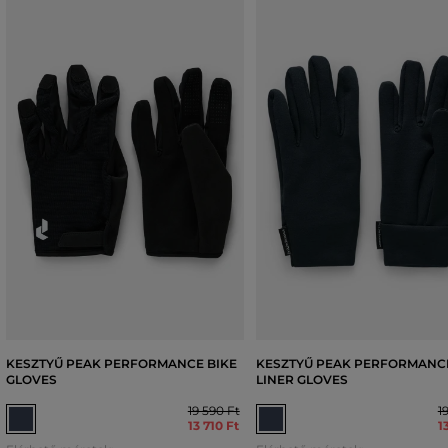
KESZTYŰ PEAK PERFORMANCE BIKE
KESZTYŰ PEAK PERFORMANC
GLOVES
LINER GLOVES
19 590 Ft
1
13 710 Ft
1