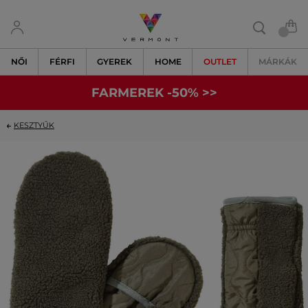
NŐI
FÉRFI
GYEREK
HOME
OUTLET
MÁRKÁK
FARMEREK -50% >>
KESZTYŰK