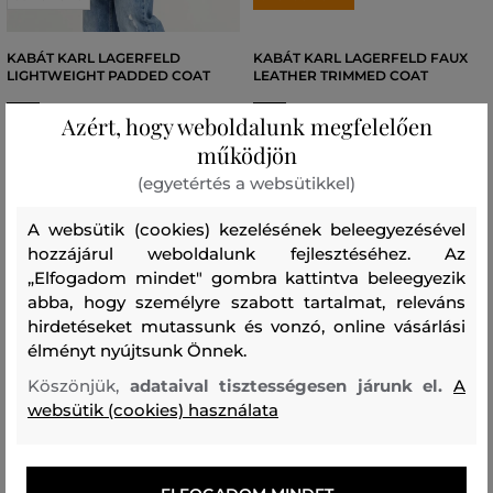
KABÁT KARL LAGERFELD
KABÁT KARL LAGERFELD FAUX
LIGHTWEIGHT PADDED COAT
LEATHER TRIMMED COAT
126 990 Ft
204 990 Ft
Azért, hogy weboldalunk megfelelően
működjön
Elérhető méretek:
Elérhető méretek:
XS
,
S
,
M
,
L
,
XL
44
,
46
,
48
(egyetértés a websütikkel)
A websütik (cookies) kezelésének beleegyezésével
hozzájárul weboldalunk fejlesztéséhez. Az
„Elfogadom mindet" gombra kattintva beleegyezik
abba, hogy személyre szabott tartalmat, releváns
hirdetéseket mutassunk és vonzó, online vásárlási
élményt nyújtsunk Önnek.
Köszönjük,
adataival tisztességesen járunk el.
A
websütik (cookies) használata