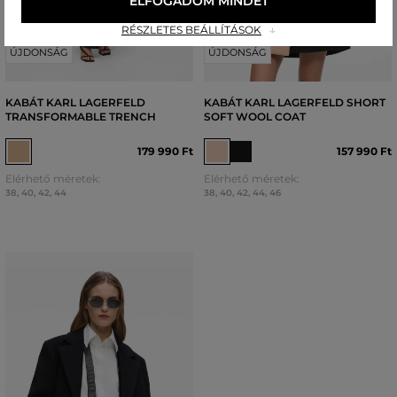
ELFOGADOM MINDET
RÉSZLETES BEÁLLÍTÁSOK
ÚJDONSÁG
ÚJDONSÁG
KABÁT KARL LAGERFELD
KABÁT KARL LAGERFELD SHORT
TRANSFORMABLE TRENCH
SOFT WOOL COAT
179 990 Ft
157 990 Ft
Elérhető méretek:
Elérhető méretek:
38
,
40
,
42
,
44
38
,
40
,
42
,
44
,
46