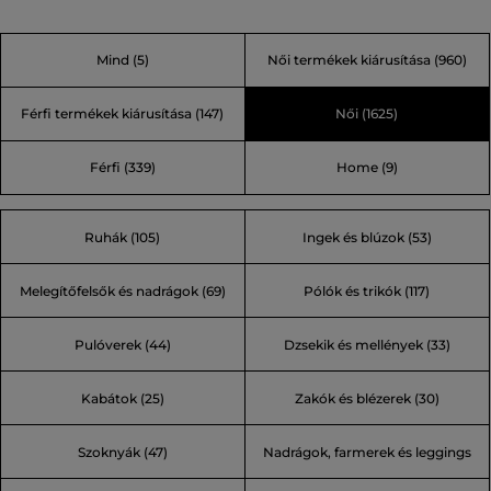
hihetetlenül eredeti, néha végletes, de mindig feltűnő.
Néhány legendás mondása is ezt bizonyítja: „A divat olyan
Mind
(5)
Női termékek kiárusítása
(960)
játék, melyet komolyan kell játszani.” vagy „Az unalom
bűn!” Egyet ígérhetünk, Karl világában soha nem fog
Férfi termékek kiárusítása
(147)
Női
(1625)
unatkozni.
Férfi
(339)
Home
(9)
Ruhák (105)
Ingek és blúzok (53)
Melegítőfelsők és nadrágok (69)
Pólók és trikók (117)
Pulóverek (44)
Dzsekik és mellények (33)
Kabátok (25)
Zakók és blézerek (30)
Szoknyák (47)
Nadrágok, farmerek és leggings