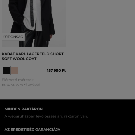
ÚJDONSÁG
KABÁT KARL LAGERFELD SHORT
SOFT WOOL COAT
157 990 Ft
Elérhető méretek:
+1 további
38
,
40
,
42
,
44
,
46
MINDEN RAKTÁRON
A webáruházban lévő összes áru raktáron van.
AZ EREDETISÉG GARANCIÁJA