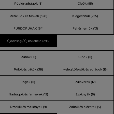
Rövidnadrágok (8)
Cipők (95)
(74)
Retikülök és táskák (328)
Kiegészítők (225)
FÜRDŐRUHÁK (64)
Fehérneműk (13)
Újdonság / Új kollekció (295)
Ruhák (16)
Cipők (11)
Pólók és trikók (38)
Melegítőfelsők és adrágok (15)
Ingek (11)
Pulóverek (12)
Nadrágok és farmerek (15)
Szoknyák (8)
Dzsekik és mellények (9)
Zakók és blézerek (4)