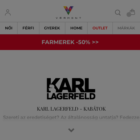
NŐI
FÉRFI
GYEREK
HOME
OUTLET
MÁRKÁK
FARMEREK -50% >>
KARL LAGERFELD - KABÁTOK
Szereti az eredetiséget? Az általánosság untatja? Fedezze
fel velünk Karl Lagerfeld világát! A fesztelen párizsi stílust
és a rock-chic elegancia tökéletes keverékét. Karl