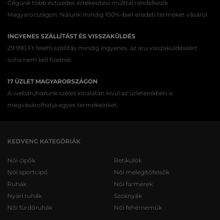
Cégünk több évtizedes értékesítési múlttal rendelkezik
Magyarországon. Nálunk mindig 100%-ban eredeti terméket vásárol.
INGYENES SZÁLLÍTÁST ÉS VISSZAKÜLDÉS
29 990 Ft feletti szállítás mindig ingyenes, az áru visszaküldéséért
soha nem kell fizetnie.
17 ÜZLET MAGYARORSZÁGON
A webáruházunk széles kínálatán kívül az üzleteinkben is
megvásárolhatja egyes termékeinket.
KEDVENC KATEGÓRIÁK
Női cipők
Retikülök
Női sportcipő
Női melegítőfelsők
Ruhák
Női farmerek
Nyári ruhák
Szoknyák
Női fürdőruhák
Női fehérneműk