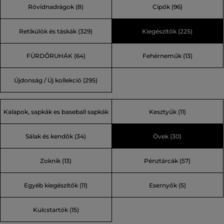
Rövidnadrágok (8)
Cipők (96)
(74)
Retikülök és táskák (329)
Kiegészítők (225)
FÜRDŐRUHÁK (64)
Fehérneműk (13)
Újdonság / Új kollekció (295)
Kalapok, sapkák es baseball sapkák
Kesztyűk (11)
Sálak és kendők (34)
Övek (30)
(51)
Zoknik (13)
Pénztárcák (57)
Egyéb kiegészítők (11)
Esernyők (5)
Kulcstartók (15)