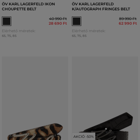
ÖV KARL LAGERFELD IKON
ÖV KARL LAGERFELD
CHOUPETTE BELT
K/AUTOGRAPH FRINGES BELT
40 990 Ft
89 990 Ft
28 690 Ft
62 990 Ft
Elérhető méretek:
Elérhető méretek:
65
,
75
,
85
65
,
75
,
85
AKCIÓ -50%