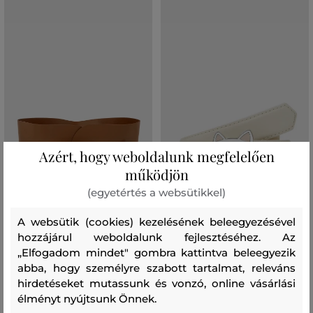
Azért, hogy weboldalunk megfelelően
működjön
AKCIÓ -30%
AKCIÓ -30%
(egyetértés a websütikkel)
ÖV KARL LAGERFELD
ÖV KARL LAGERFELD IKON
A websütik (cookies) kezelésének beleegyezésével
K/ESSENTIAL MULTIFUNCTION
CHOUPETTE BELT
BELT
hozzájárul weboldalunk fejlesztéséhez. Az
40 990 Ft
„Elfogadom mindet" gombra kattintva beleegyezik
28 690 Ft
89 990 Ft
62 990 Ft
abba, hogy személyre szabott tartalmat, releváns
Elérhető méretek:
hirdetéseket mutassunk és vonzó, online vásárlási
Elérhető méretek:
65
,
75
,
85
65
,
75
,
85
,
95
élményt nyújtsunk Önnek.