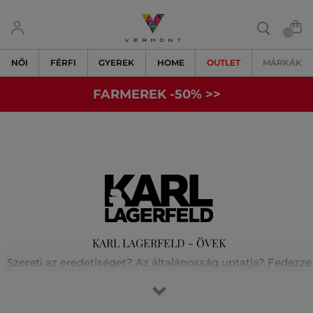
NŐI
FÉRFI
GYEREK
HOME
OUTLET
MÁRKÁK
FARMEREK -50% >>
KARL LAGERFELD - ÖVEK
Szereti az eredetiséget? Az általánosság untatja? Fedezze
fel velünk Karl Lagerfeld világát! A fesztelen párizsi stílust
és a rock-chic elegancia tökéletes keverékét. Karl