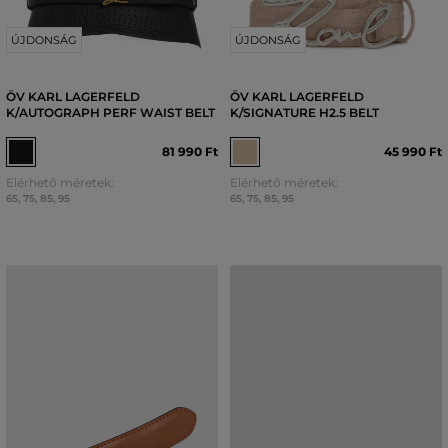
ÚJDONSÁG
ÚJDONSÁG
ÖV KARL LAGERFELD
ÖV KARL LAGERFELD
K/AUTOGRAPH PERF WAIST BELT
K/SIGNATURE H2.5 BELT
81 990 Ft
45 990 Ft
Elérhető méretek:
Elérhető méretek:
65
,
75
,
85
,
95
65
,
75
,
85
,
95