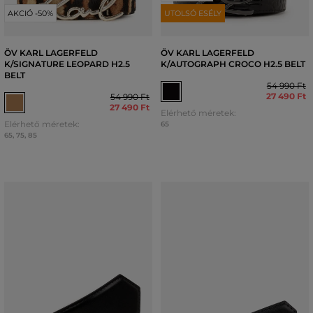
AKCIÓ -50%
UTOLSÓ ESÉLY
ÖV KARL LAGERFELD
ÖV KARL LAGERFELD
K/SIGNATURE LEOPARD H2.5
K/AUTOGRAPH CROCO H2.5 BELT
BELT
54 990 Ft
27 490 Ft
54 990 Ft
27 490 Ft
Elérhető méretek:
Elérhető méretek:
65
65
,
75
,
85