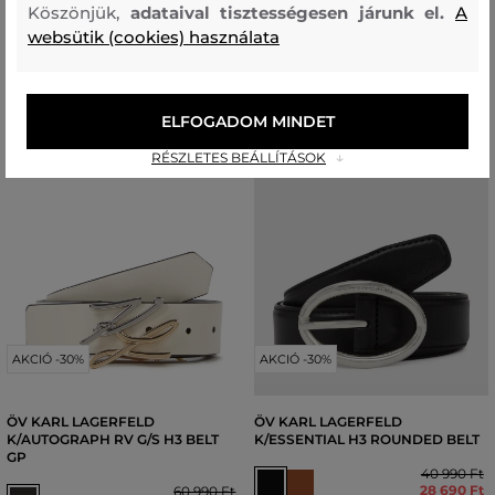
Köszönjük,
adataival tisztességesen járunk el.
A
websütik (cookies) használata
ELFOGADOM MINDET
RÉSZLETES BEÁLLÍTÁSOK
AKCIÓ -30%
AKCIÓ -30%
ÖV KARL LAGERFELD
ÖV KARL LAGERFELD
K/AUTOGRAPH RV G/S H3 BELT
K/ESSENTIAL H3 ROUNDED BELT
GP
40 990 Ft
28 690 Ft
60 990 Ft