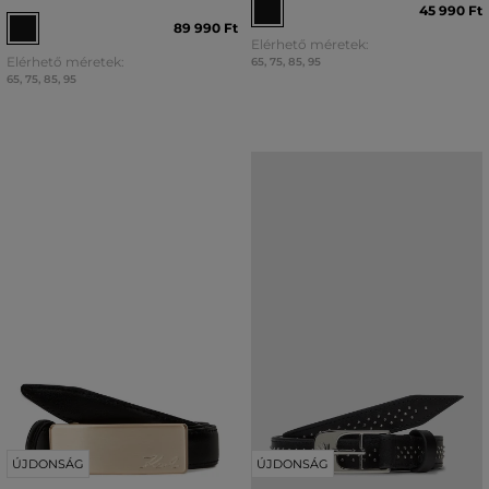
45 990 Ft
89 990 Ft
Elérhető méretek:
Elérhető méretek:
65
,
75
,
85
,
95
65
,
75
,
85
,
95
ÚJDONSÁG
ÚJDONSÁG