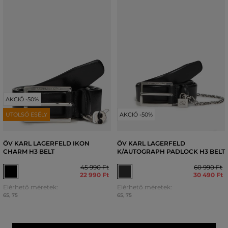
AKCIÓ -50%
UTOLSÓ ESÉLY
AKCIÓ -50%
ÖV KARL LAGERFELD IKON
ÖV KARL LAGERFELD
CHARM H3 BELT
K/AUTOGRAPH PADLOCK H3 BELT
45 990 Ft
60 990 Ft
22 990 Ft
30 490 Ft
Elérhető méretek:
Elérhető méretek:
65
,
75
65
,
75