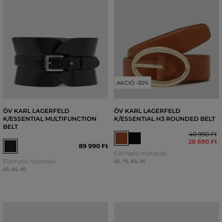
AKCIÓ -30%
ÖV KARL LAGERFELD
ÖV KARL LAGERFELD
K/ESSENTIAL MULTIFUNCTION
K/ESSENTIAL H3 ROUNDED BELT
BELT
40 990 Ft
28 690 Ft
89 990 Ft
Elérhető méretek:
Elérhető méretek:
65
,
75
,
85
,
95
65
,
85
,
95