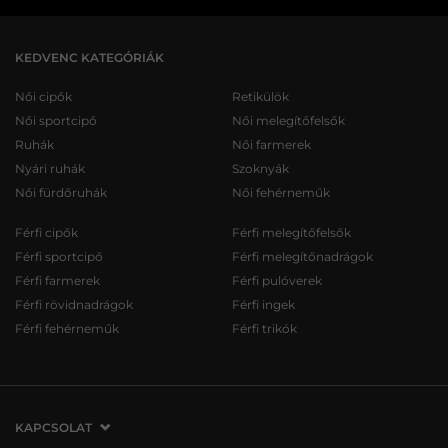
KEDVENC KATEGÓRIÁK
Női cipők
Retikülök
Női sportcipő
Női melegítőfelsők
Ruhák
Női farmerek
Nyári ruhák
Szoknyák
Női fürdőruhák
Női fehérneműk
Férfi cipők
Férfi melegítőfelsők
Férfi sportcipő
Férfi melegítőnadrágok
Férfi farmerek
Férfi pulóverek
Férfi rövidnadrágok
Férfi ingek
Férfi fehérneműk
Férfi trikók
KAPCSOLAT