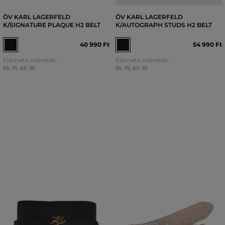
ÖV KARL LAGERFELD
ÖV KARL LAGERFELD
K/SIGNATURE PLAQUE H2 BELT
K/AUTOGRAPH STUDS H2 BELT
40 990 Ft
54 990 Ft
Elérhető méretek:
Elérhető méretek:
65
,
75
,
85
,
95
65
,
75
,
85
,
95