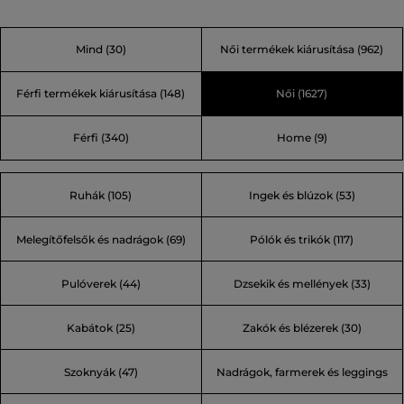
hihetetlenül eredeti, néha végletes, de mindig feltűnő.
Néhány legendás mondása is ezt bizonyítja: „A divat olyan
Mind
(30)
Női termékek kiárusítása
(962)
játék, melyet komolyan kell játszani.” vagy „Az unalom
bűn!” Egyet ígérhetünk, Karl világában soha nem fog
Férfi termékek kiárusítása
(148)
Női
(1627)
unatkozni.
Férfi
(340)
Home
(9)
Ruhák (105)
Ingek és blúzok (53)
Melegítőfelsők és nadrágok (69)
Pólók és trikók (117)
Pulóverek (44)
Dzsekik és mellények (33)
Kabátok (25)
Zakók és blézerek (30)
Szoknyák (47)
Nadrágok, farmerek és leggings