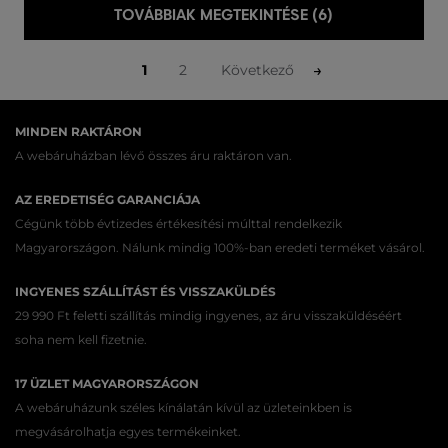
TOVÁBBIAK MEGTEKINTÉSE (6)
1
2
Következő
MINDEN RAKTÁRON
A webáruházban lévő összes áru raktáron van.
AZ EREDETISÉG GARANCIÁJA
Cégünk több évtizedes értékesítési múlttal rendelkezik
Magyarországon. Nálunk mindig 100%-ban eredeti terméket vásárol.
INGYENES SZÁLLÍTÁST ÉS VISSZAKÜLDÉS
29 990 Ft feletti szállítás mindig ingyenes, az áru visszaküldéséért
soha nem kell fizetnie.
17 ÜZLET MAGYARORSZÁGON
A webáruházunk széles kínálatán kívül az üzleteinkben is
megvásárolhatja egyes termékeinket.