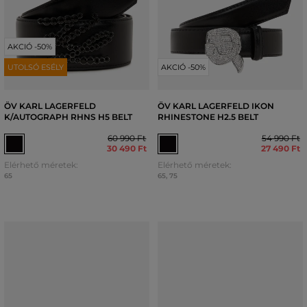
AKCIÓ -50%
UTOLSÓ ESÉLY
AKCIÓ -50%
ÖV KARL LAGERFELD
ÖV KARL LAGERFELD IKON
K/AUTOGRAPH RHNS H5 BELT
RHINESTONE H2.5 BELT
60 990 Ft
54 990 Ft
30 490 Ft
27 490 Ft
Elérhető méretek:
Elérhető méretek:
65
65
,
75