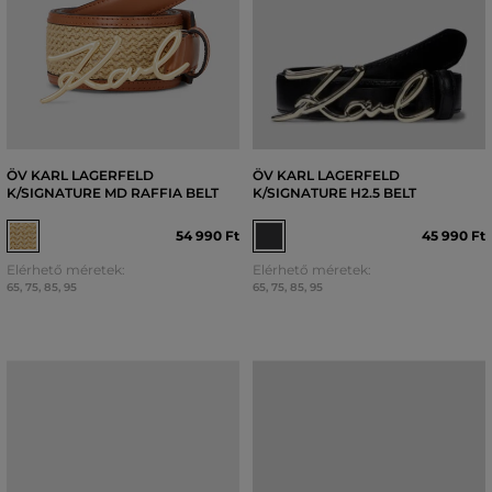
ÖV KARL LAGERFELD
ÖV KARL LAGERFELD
K/SIGNATURE MD RAFFIA BELT
K/SIGNATURE H2.5 BELT
54 990 Ft
45 990 Ft
Elérhető méretek:
Elérhető méretek:
65
,
75
,
85
,
95
65
,
75
,
85
,
95