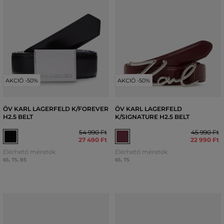
AKCIÓ -50%
AKCIÓ -50%
ÖV KARL LAGERFELD K/FOREVER
ÖV KARL LAGERFELD
H2.5 BELT
K/SIGNATURE H2.5 BELT
54 990 Ft
45 990 Ft
27 490 Ft
22 990 Ft
Elérhető méretek:
Elérhető méretek:
65
,
75
,
85
65
,
75