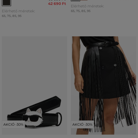
42 690 Ft
Elérhető méretek:
Elérhető méretek:
65
,
75
,
85
,
95
65
,
75
,
85
,
95
AKCIÓ -30%
AKCIÓ -30%