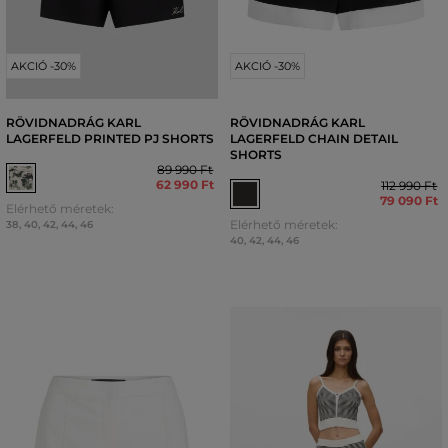
AKCIÓ -30%
AKCIÓ -30%
RÖVIDNADRÁG KARL
RÖVIDNADRÁG KARL
LAGERFELD PRINTED PJ SHORTS
LAGERFELD CHAIN DETAIL
SHORTS
89 990 Ft
62 990 Ft
112 990 Ft
79 090 Ft
Elérhető méretek:
Elérhető méretek:
38
,
40
,
42
,
44
,
46
40
,
42
,
44
,
46