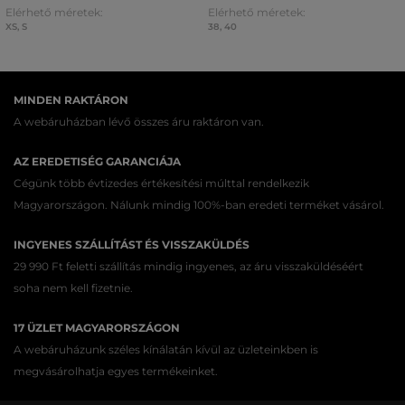
Elérhető méretek:
Elérhető méretek:
XS
,
S
38
,
40
MINDEN RAKTÁRON
A webáruházban lévő összes áru raktáron van.
AZ EREDETISÉG GARANCIÁJA
Cégünk több évtizedes értékesítési múlttal rendelkezik
Magyarországon. Nálunk mindig 100%-ban eredeti terméket vásárol.
INGYENES SZÁLLÍTÁST ÉS VISSZAKÜLDÉS
29 990 Ft feletti szállítás mindig ingyenes, az áru visszaküldéséért
soha nem kell fizetnie.
17 ÜZLET MAGYARORSZÁGON
A webáruházunk széles kínálatán kívül az üzleteinkben is
megvásárolhatja egyes termékeinket.