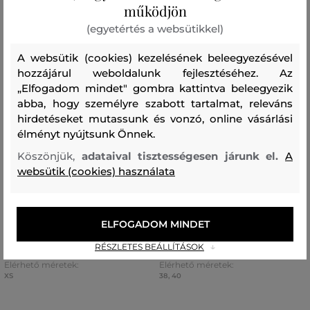
működjön
(egyetértés a websütikkel)
A websütik (cookies) kezelésének beleegyezésével
hozzájárul weboldalunk fejlesztéséhez. Az
„Elfogadom mindet" gombra kattintva beleegyezik
abba, hogy személyre szabott tartalmat, releváns
hirdetéseket mutassunk és vonzó, online vásárlási
élményt nyújtsunk Önnek.
AKCIÓ -70%
AKCIÓ -70%
Köszönjük,
adataival tisztességesen járunk el.
A
UTOLSÓ ESÉLY
UTOLSÓ ESÉLY
websütik (cookies) használata
RÖVIDNADRÁG KARL
RÖVIDNADRÁG KARL
LAGERFELD MONOGRAM KNIT
LAGERFELD EMBROIDERED
SHORTS
SHORTS
ELFOGADOM MINDET
67 990 Ft
89 990 Ft
RÉSZLETES BEÁLLÍTÁSOK
20 390 Ft
26 990 Ft
Elérhető méretek:
Elérhető méretek:
XS
38
,
40