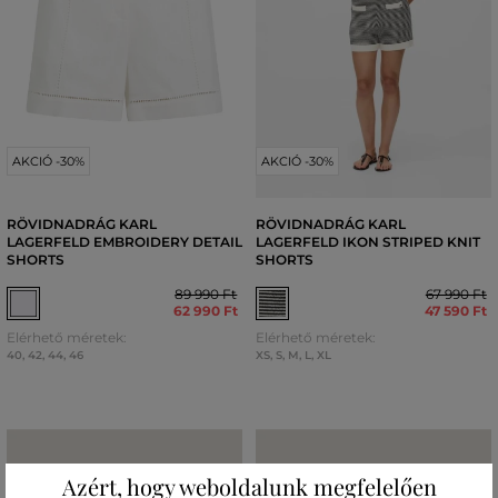
AKCIÓ -30%
AKCIÓ -30%
RÖVIDNADRÁG KARL
RÖVIDNADRÁG KARL
LAGERFELD EMBROIDERY DETAIL
LAGERFELD IKON STRIPED KNIT
SHORTS
SHORTS
89 990 Ft
67 990 Ft
62 990 Ft
47 590 Ft
Elérhető méretek:
Elérhető méretek:
40
,
42
,
44
,
46
XS
,
S
,
M
,
L
,
XL
Azért, hogy weboldalunk megfelelően