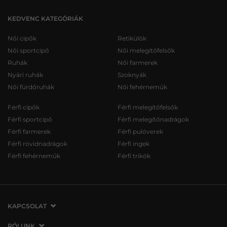
KEDVENC KATEGÓRIÁK
Női cipők
Retikülök
Női sportcipő
Női melegítőfelsők
Ruhák
Női farmerek
Nyári ruhák
Szoknyák
Női fürdőruhák
Női fehérneműk
Férfi cipők
Férfi melegítőfelsők
Férfi sportcipő
Férfi melegítőnadrágok
Férfi farmerek
Férfi pulóverek
Férfi rövidnadrágok
Férfi ingek
Férfi fehérneműk
Férfi trikók
KAPCSOLAT
VERMONT Services Slovakia s. r. o.
RÓLUNK