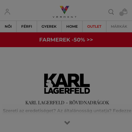
NŐI
FÉRFI
GYEREK
HOME
OUTLET
MÁRKÁK
FARMEREK -50% >>
KARL LAGERFELD - RÖVIDNADRÁGOK
Szereti az eredetiséget? Az általánosság untatja? Fedezze
fel velünk Karl Lagerfeld világát! A fesztelen párizsi stílust
és a rock-chic elegancia tökéletes keverékét. Karl