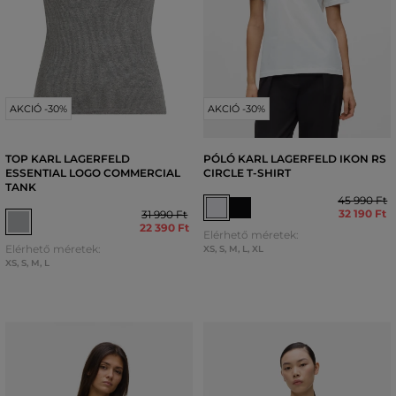
AKCIÓ -30%
AKCIÓ -30%
TOP KARL LAGERFELD
PÓLÓ KARL LAGERFELD IKON RS
ESSENTIAL LOGO COMMERCIAL
CIRCLE T-SHIRT
TANK
45 990 Ft
32 190 Ft
31 990 Ft
22 390 Ft
Elérhető méretek:
Elérhető méretek:
XS
,
S
,
M
,
L
,
XL
XS
,
S
,
M
,
L