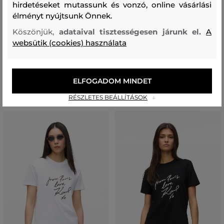
hirdetéseket mutassunk és vonzó, online vásárlási
élményt nyújtsunk Önnek.
PÓLÓ KARL LAGERFELD IKON
TOP KARL LAGERFELD LOGO
Köszönjük,
adataival tisztességesen járunk el.
A
PRINT STRIPE LSLV TOP
KNIT DAY TOP
websütik (cookies) használata
54 990 Ft
81 990 Ft
38 490 Ft
57 390 Ft
Elérhető méretek:
Elérhető méretek:
XS
,
S
,
M
,
L
,
XL
XS
,
S
,
M
,
L
,
XL
ELFOGADOM MINDET
RÉSZLETES BEÁLLÍTÁSOK