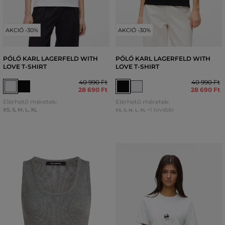
AKCIÓ -30%
AKCIÓ -30%
PÓLÓ KARL LAGERFELD WITH
PÓLÓ KARL LAGERFELD WITH
LOVE T-SHIRT
LOVE T-SHIRT
40 990 Ft
40 990 Ft
28 690 Ft
28 690 Ft
Elérhető méretek:
Elérhető méretek:
XS
,
S
,
M
,
L
,
XL
+1 további
XS
,
S
,
M
,
L
,
XL