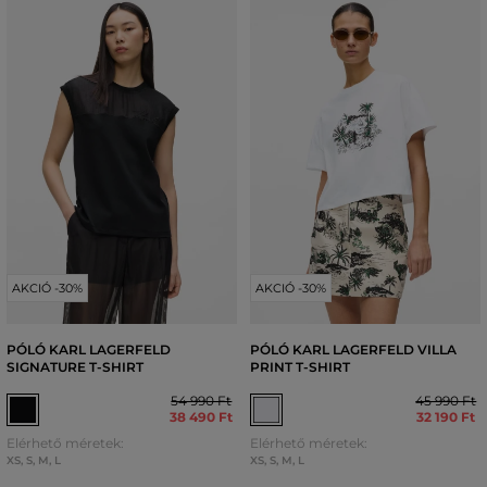
AKCIÓ -30%
AKCIÓ -30%
PÓLÓ KARL LAGERFELD
PÓLÓ KARL LAGERFELD VILLA
SIGNATURE T-SHIRT
PRINT T-SHIRT
54 990 Ft
45 990 Ft
38 490 Ft
32 190 Ft
Elérhető méretek:
Elérhető méretek:
XS
,
S
,
M
,
L
XS
,
S
,
M
,
L