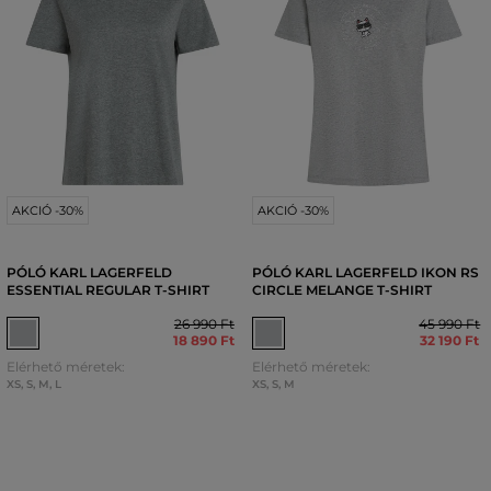
AKCIÓ -30%
AKCIÓ -30%
PÓLÓ KARL LAGERFELD
PÓLÓ KARL LAGERFELD IKON RS
ESSENTIAL REGULAR T-SHIRT
CIRCLE MELANGE T-SHIRT
26 990 Ft
45 990 Ft
18 890 Ft
32 190 Ft
Elérhető méretek:
Elérhető méretek:
XS
,
S
,
M
,
L
XS
,
S
,
M