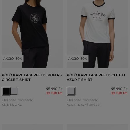
AKCIÓ -30%
AKCIÓ -30%
PÓLÓ KARL LAGERFELD IKON RS
PÓLÓ KARL LAGERFELD COTE D
CIRCLE T-SHIRT
AZUR T-SHIRT
45 990 Ft
45 990 Ft
32 190 Ft
32 190 Ft
Elérhető méretek:
Elérhető méretek:
XS
,
S
,
M
,
L
,
XL
+1 további
XS
,
S
,
M
,
L
,
XL