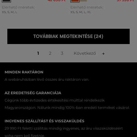
Elérhető méretek:
Elérhető méretek:
XS
,
S
,
M
,
L
XS
,
S
,
M
,
L
,
XL
TOVÁBBIAK MEGTEKINTÉSE (24)
1
2
3
Következő
MINDEN RAKTÁRON
A webáruházban lévő összes áru raktáron van.
AZ EREDETISÉG GARANCIÁJA
Cégünk több évtizedes értékesítési múlttal rendelkezik
Magyarországon. Nálunk mindig 100%-ban eredeti terméket vásárol.
INGYENES SZÁLLÍTÁST ÉS VISSZAKÜLDÉS
29 990 Ft feletti szállítás mindig ingyenes, az áru visszaküldéséért
soha nem kell fizetnie.