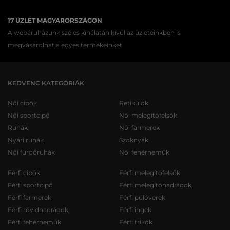
17 ÜZLET MAGYARORSZÁGON
A webáruházunk széles kínálatán kívül az üzleteinkben is
megvásárolhatja egyes termékeinket.
KEDVENC KATEGÓRIÁK
Női cipők
Retikülök
Női sportcipő
Női melegítőfelsők
Ruhák
Női farmerek
Nyári ruhák
Szoknyák
Női fürdőruhák
Női fehérneműk
Férfi cipők
Férfi melegítőfelsők
Férfi sportcipő
Férfi melegítőnadrágok
Férfi farmerek
Férfi pulóverek
Férfi rövidnadrágok
Férfi ingek
Férfi fehérneműk
Férfi trikók