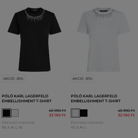
AKCIÓ -30%
AKCIÓ -30%
PÓLÓ KARL LAGERFELD
PÓLÓ KARL LAGERFELD
EMBELLISHMENT T-SHIRT
EMBELLISHMENT T-SHIRT
45 990 Ft
45 990 Ft
32 190 Ft
32 190 Ft
Elérhető méretek:
Elérhető méretek:
XS
,
S
,
M
,
L
,
XL
XS
,
S
,
M
,
L