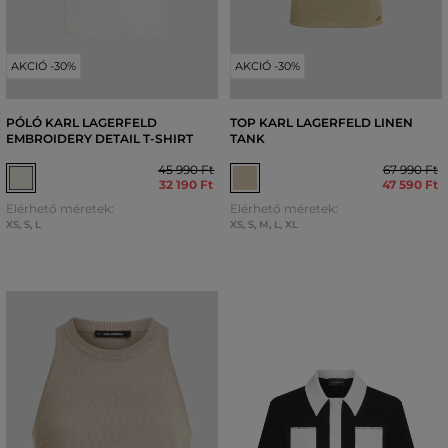
AKCIÓ -30%
AKCIÓ -30%
PÓLÓ KARL LAGERFELD
TOP KARL LAGERFELD LINEN
EMBROIDERY DETAIL T-SHIRT
TANK
45 990 Ft
67 990 Ft
32 190 Ft
47 590 Ft
Elérhető méretek:
Elérhető méretek:
XS
,
S
,
L
XS
,
S
,
M
,
L
,
XL