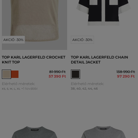
AKCIÓ -30%
AKCIÓ -30%
TOP KARL LAGERFELD CROCHET
TOP KARL LAGERFELD CHAIN
KNIT TOP
DETAIL JACKET
81 990 Ft
138 990 Ft
57 390 Ft
97 290 Ft
Elérhető méretek:
Elérhető méretek:
+1 további
38
,
40
,
42
,
44
,
46
XS
,
S
,
M
,
L
,
XL