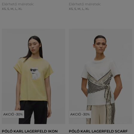
Elérhető méretek:
Elérhető méretek:
XS
,
S
,
M
,
L
,
XL
XS
,
S
,
M
,
L
,
XL
AKCIÓ -30%
AKCIÓ -30%
PÓLÓ KARL LAGERFELD IKON
PÓLÓ KARL LAGERFELD SCARF