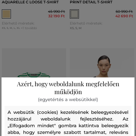
AQUARELLE C LOOSE T-SHIRT
PRINT DETAIL T-SHIRT
45 990 Ft
60 990 Ft
32 190 Ft
42 690 Ft
Elérhető méretek:
Elérhető méretek:
+1 további
XS
,
S
,
M
XS
,
S
,
M
,
L
,
XL
Azért, hogy weboldalunk megfelelően
működjön
(egyetértés a websütikkel)
A websütik (cookies) kezelésének beleegyezésével
hozzájárul weboldalunk fejlesztéséhez. Az
„Elfogadom mindet" gombra kattintva beleegyezik
abba, hogy személyre szabott tartalmat, releváns
AKCIÓ -30%
AKCIÓ -30%