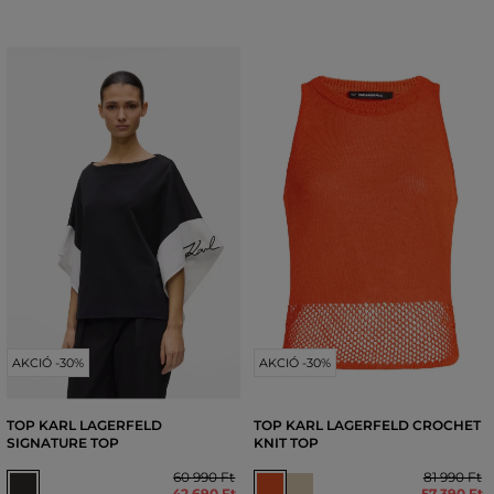
AKCIÓ -30%
AKCIÓ -30%
TOP KARL LAGERFELD
TOP KARL LAGERFELD CROCHET
SIGNATURE TOP
KNIT TOP
60 990 Ft
81 990 Ft
42 690 Ft
57 390 Ft