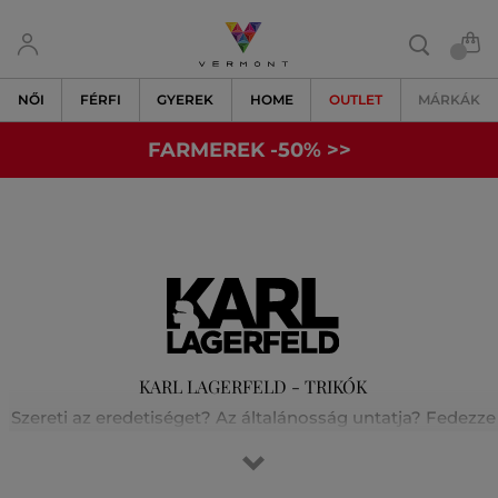
NŐI
FÉRFI
GYEREK
HOME
OUTLET
MÁRKÁK
FARMEREK -50% >>
KARL LAGERFELD - TRIKÓK
Szereti az eredetiséget? Az általánosság untatja? Fedezze
fel velünk Karl Lagerfeld világát! A fesztelen párizsi stílust
és a rock-chic elegancia tökéletes keverékét. Karl