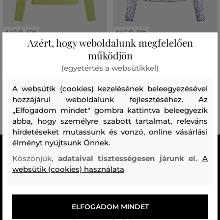
AKCIÓ -50%
AKCIÓ -50%
Azért, hogy weboldalunk megfelelően
működjön
GARBÓ KARL LAGERFELD MESH
GARBÓ KARL LAGERFELD MESH
(egyetértés a websütikkel)
LONGSLEEVE
LONGSLEEVE
67 990 Ft
67 990 Ft
A websütik (cookies) kezelésének beleegyezésével
33 990 Ft
33 990 Ft
hozzájárul weboldalunk fejlesztéséhez. Az
Elérhető méretek:
Elérhető méretek:
„Elfogadom mindet" gombra kattintva beleegyezik
XS
,
S
,
M
,
L
,
XL
L
,
XL
abba, hogy személyre szabott tartalmat, releváns
hirdetéseket mutassunk és vonzó, online vásárlási
élményt nyújtsunk Önnek.
MINDEN RAKTÁRON
Köszönjük,
adataival tisztességesen járunk el.
A
A webáruházban lévő összes áru raktáron van.
websütik (cookies) használata
AZ EREDETISÉG GARANCIÁJA
Cégünk több évtizedes értékesítési múlttal rendelkezik
ELFOGADOM MINDET
Magyarországon. Nálunk mindig 100%-ban eredeti terméket vásárol.