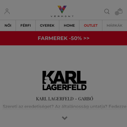
NŐI
FÉRFI
GYEREK
HOME
OUTLET
MÁRKÁK
FARMEREK -50% >>
KARL LAGERFELD - GARBÓ
Szereti az eredetiséget? Az általánosság untatja? Fedezze
fel velünk Karl Lagerfeld világát! A fesztelen párizsi stílust
és a rock-chic elegancia tökéletes keverékét. Karl