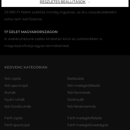
RÉSZLETES BEÁLLÍTÁSOK
INGYENES SZÁLLÍTÁST ÉS VISSZAKÜLDÉS
29 990 Ft feletti szállítás mindig ingyenes, az áru visszaküldéséért
soha nem kell fizetnie.
17 ÜZLET MAGYARORSZÁGON
A webáruházunk széles kínálatán kívül az üzleteinkben is
megvásárolhatja egyes termékeinket.
KEDVENC KATEGÓRIÁK
Női cipők
Retikülök
Női sportcipő
Női melegítőfelsők
Ruhák
Női farmerek
Nyári ruhák
Szoknyák
Női fürdőruhák
Női fehérneműk
Férfi cipők
Férfi melegítőfelsők
Férfi sportcipő
Férfi melegítőnadrágok