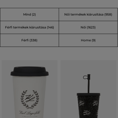
hihetetlenül eredeti, néha végletes, de mindig feltűnő.
Néhány legendás mondása is ezt bizonyítja: „A divat olyan
Mind
(2)
Női termékek kiárusítása
(958)
játék, melyet komolyan kell játszani.” vagy „Az unalom
bűn!” Egyet ígérhetünk, Karl világában soha nem fog
Férfi termékek kiárusítása
(146)
Női
(1623)
unatkozni.
Férfi
(338)
Home
(9)