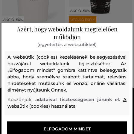
AKCIÓ -50%
AKCIÓ -50%
UTOLSÓ ESÉLY
Azért, hogy weboldalunk megfelelően
működjön
CSÉSZE KARL LAGERFELD HOTEL
BÖGRE ÉS POHÁR KARL
KARL CERAMIC TRAVEL MUG
LAGERFELD K/AUTOGRAPH TO
(egyetértés a websütikkel)
GO CUP
31 990 Ft
15 990 Ft
60 990 Ft
A websütik (cookies) kezelésének beleegyezésével
30 490 Ft
Elérhető méretek:
hozzájárul weboldalunk fejlesztéséhez. Az
Elérhető méretek:
Egy méret
„Elfogadom mindet" gombra kattintva beleegyezik
Egy méret
abba, hogy személyre szabott tartalmat, releváns
hirdetéseket mutassunk és vonzó, online vásárlási
élményt nyújtsunk Önnek.
MINDEN RAKTÁRON
Köszönjük,
adataival tisztességesen járunk el.
A
A webáruházban lévő összes áru raktáron van.
websütik (cookies) használata
AZ EREDETISÉG GARANCIÁJA
Cégünk több évtizedes értékesítési múlttal rendelkezik
ELFOGADOM MINDET
Magyarországon. Nálunk mindig 100%-ban eredeti terméket vásárol.