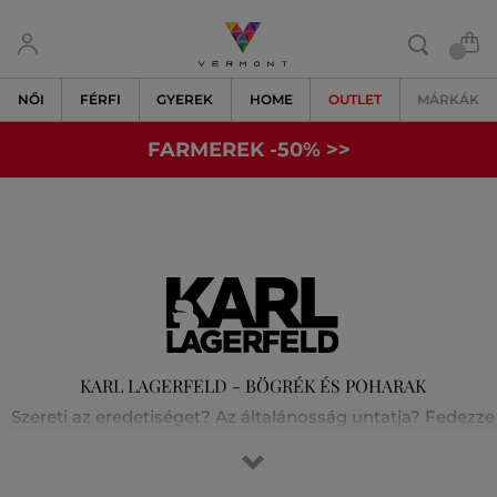
NŐI
FÉRFI
GYEREK
HOME
OUTLET
MÁRKÁK
FARMEREK -50% >>
KARL LAGERFELD - BÖGRÉK ÉS POHARAK
Szereti az eredetiséget? Az általánosság untatja? Fedezze
fel velünk Karl Lagerfeld világát! A fesztelen párizsi stílust
és a rock-chic elegancia tökéletes keverékét. Karl