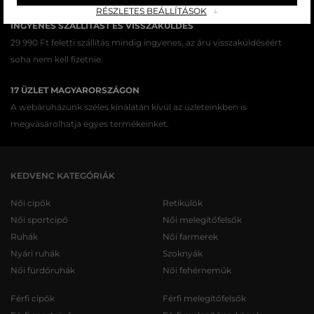
RÉSZLETES BEÁLLÍTÁSOK
INGYENES SZÁLLÍTÁST ÉS VISSZAKÜLDÉS
29 990 Ft feletti szállítás mindig ingyenes, az áru visszaküldéséért
soha nem kell fizetnie.
17 ÜZLET MAGYARORSZÁGON
A webáruházunk széles kínálatán kívül az üzleteinkben is
megvásárolhatja egyes termékeinket.
KEDVENC KATEGÓRIÁK
Női cipők
Retikülök
Női sportcipő
Női melegítőfelsők
Ruhák
Női farmerek
Nyári ruhák
Szoknyák
Női fürdőruhák
Női fehérneműk
Férfi cipők
Férfi melegítőfelsők