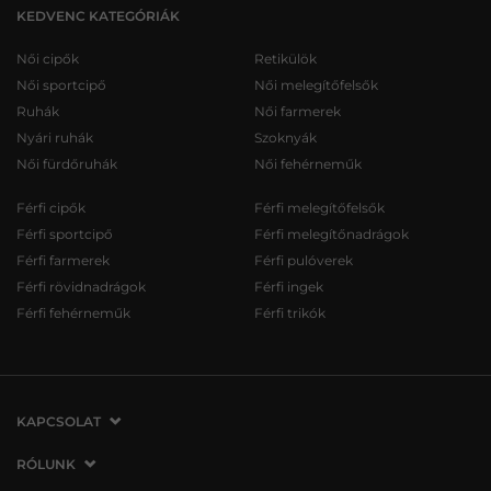
KEDVENC KATEGÓRIÁK
Női cipők
Retikülök
Női sportcipő
Női melegítőfelsők
Ruhák
Női farmerek
Nyári ruhák
Szoknyák
Női fürdőruhák
Női fehérneműk
Férfi cipők
Férfi melegítőfelsők
Férfi sportcipő
Férfi melegítőnadrágok
Férfi farmerek
Férfi pulóverek
Férfi rövidnadrágok
Férfi ingek
Férfi fehérneműk
Férfi trikók
KAPCSOLAT
VERMONT Services Slovakia s. r. o.
RÓLUNK
Vlčie hrdlo 53