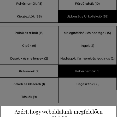
Fehérneműk (15)
Fürdőruhák (10)
Kiegészítők (88)
Újdonság / Új kollekció (69)
Pólók és trikók (13)
Melegítőfelsők és nadrágok (5)
Cipők (9)
Ingek (2)
Dzsekik és mellények (2)
Nadrágok, farmerek és leggings (2)
Pulóverek (7)
Fehérneműk (1)
Zakók és blézerek (1)
Kiegészítők (18)
Táskák (9)
Azért, hogy weboldalunk megfelelően