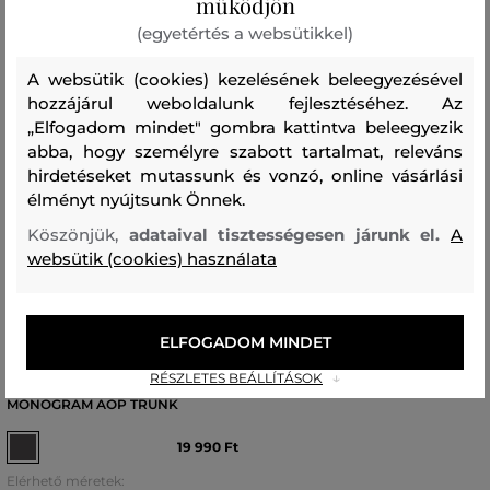
működjön
(egyetértés a websütikkel)
A websütik (cookies) kezelésének beleegyezésével
hozzájárul weboldalunk fejlesztéséhez. Az
„Elfogadom mindet" gombra kattintva beleegyezik
abba, hogy személyre szabott tartalmat, releváns
hirdetéseket mutassunk és vonzó, online vásárlási
élményt nyújtsunk Önnek.
Köszönjük,
adataival tisztességesen járunk el.
A
websütik (cookies) használata
ÚJDONSÁG
ELFOGADOM MINDET
RÉSZLETES BEÁLLÍTÁSOK
ALSÓNEMŰ KARL LAGERFELD
MONOGRAM AOP TRUNK
19 990 Ft
Elérhető méretek: