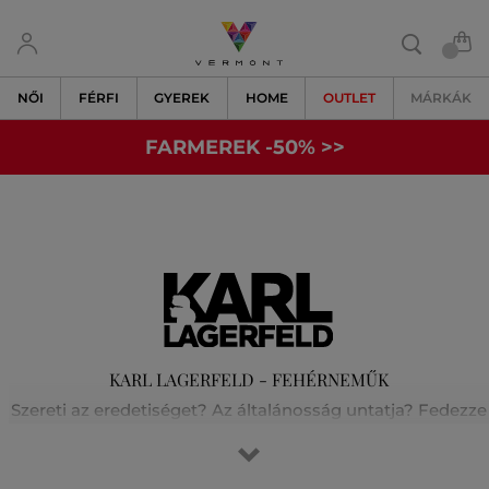
NŐI
FÉRFI
GYEREK
HOME
OUTLET
MÁRKÁK
FARMEREK -50% >>
KARL LAGERFELD - FEHÉRNEMŰK
Szereti az eredetiséget? Az általánosság untatja? Fedezze
fel velünk Karl Lagerfeld világát! A fesztelen párizsi stílust
és a rock-chic elegancia tökéletes keverékét. Karl