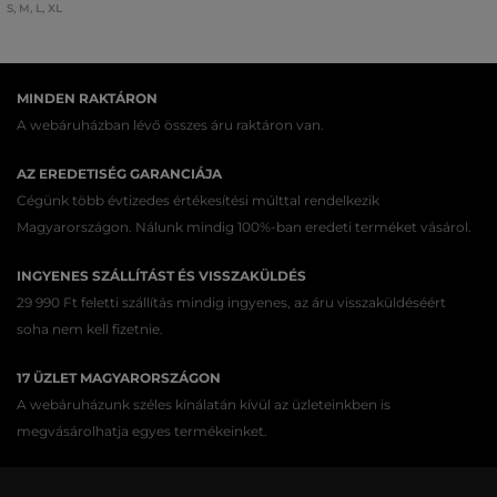
S
,
M
,
L
,
XL
MINDEN RAKTÁRON
A webáruházban lévő összes áru raktáron van.
AZ EREDETISÉG GARANCIÁJA
Cégünk több évtizedes értékesítési múlttal rendelkezik
Magyarországon. Nálunk mindig 100%-ban eredeti terméket vásárol.
INGYENES SZÁLLÍTÁST ÉS VISSZAKÜLDÉS
29 990 Ft feletti szállítás mindig ingyenes, az áru visszaküldéséért
soha nem kell fizetnie.
17 ÜZLET MAGYARORSZÁGON
A webáruházunk széles kínálatán kívül az üzleteinkben is
megvásárolhatja egyes termékeinket.