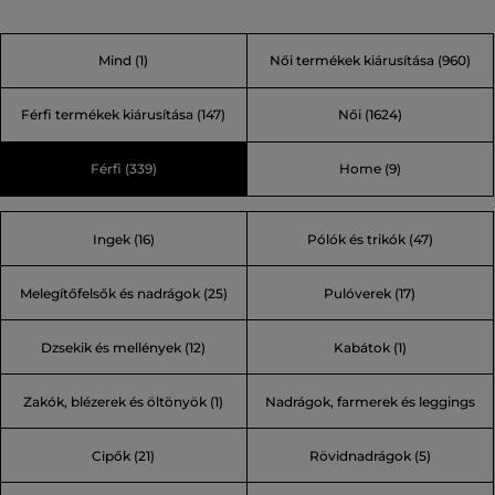
hihetetlenül eredeti, néha végletes, de mindig feltűnő.
Néhány legendás mondása is ezt bizonyítja: „A divat olyan
Mind
(1)
Női termékek kiárusítása
(960)
játék, melyet komolyan kell játszani.” vagy „Az unalom
bűn!” Egyet ígérhetünk, Karl világában soha nem fog
Férfi termékek kiárusítása
(147)
Női
(1624)
unatkozni.
Férfi
(339)
Home
(9)
Ingek (16)
Pólók és trikók (47)
Melegítőfelsők és nadrágok (25)
Pulóverek (17)
Dzsekik és mellények (12)
Kabátok (1)
Zakók, blézerek és öltönyök (1)
Nadrágok, farmerek és leggings
Cipők (21)
Rövidnadrágok (5)
(12)