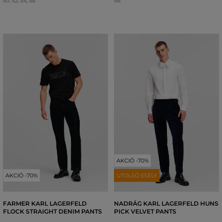
50
,
52
,
54
,
56
46
AKCIÓ -70%
AKCIÓ -70%
UTOLSÓ ESÉLY
FARMER KARL LAGERFELD
NADRÁG KARL LAGERFELD HUNS
FLOCK STRAIGHT DENIM PANTS
PICK VELVET PANTS