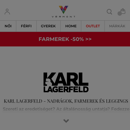
NŐI
FÉRFI
GYEREK
HOME
OUTLET
MÁRKÁK
FARMEREK -50% >>
KARL LAGERFELD - NADRÁGOK, FARMEREK ÉS LEGGINGS
Szereti az eredetiséget? Az általánosság untatja? Fedezze
fel velünk Karl Lagerfeld világát! A fesztelen párizsi stílust
és a rock-chic elegancia tökéletes keverékét. Karl