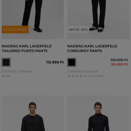
UTOLSÓ ESÉLY
AKCIÓ -50%
NADRÁG KARL LAGERFELD
NADRÁG KARL LAGERFELD
TAILORED PUNTO PANTS
CORDUROY PANTS
106 990 Ft
112 990 Ft
53 490 Ft
Elérhető méretek:
Elérhető méretek:
52
,
54
+2 további
29
,
30
,
31
,
32
,
33