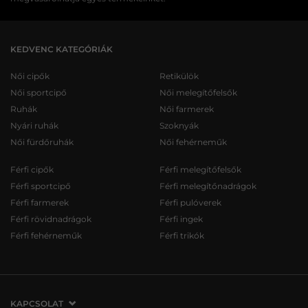
KEDVENC KATEGÓRIÁK
Női cipők
Retikülök
Női sportcipő
Női melegítőfelsők
Ruhák
Női farmerek
Nyári ruhák
Szoknyák
Női fürdőruhák
Női fehérneműk
Férfi cipők
Férfi melegítőfelsők
Férfi sportcipő
Férfi melegítőnadrágok
Férfi farmerek
Férfi pulóverek
Férfi rövidnadrágok
Férfi ingek
Férfi fehérneműk
Férfi trikók
KAPCSOLAT