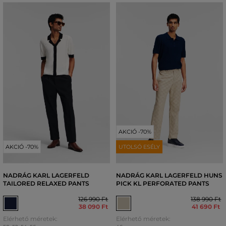
AKCIÓ -70%
AKCIÓ -70%
UTOLSÓ ESÉLY
NADRÁG KARL LAGERFELD
NADRÁG KARL LAGERFELD HUNS
TAILORED RELAXED PANTS
PICK KL PERFORATED PANTS
126 990 Ft
138 990 Ft
38 090 Ft
41 690 Ft
Elérhető méretek:
Elérhető méretek: