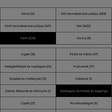
hihetetlenül eredeti, néha végletes, de mindig feltűnő.
Néhány legendás mondása is ezt bizonyítja: „A divat olyan
Mind
(12)
Női termékek kiárusítása
(959)
játék, melyet komolyan kell játszani.” vagy „Az unalom
bűn!” Egyet ígérhetünk, Karl világában soha nem fog
Férfi termékek kiárusítása
(147)
Női
(1623)
unatkozni.
Férfi
(339)
Home
(9)
Ingek (16)
Pólók és trikók (47)
Melegítőfelsők és nadrágok (25)
Pulóverek (17)
Dzsekik és mellények (12)
Kabátok (1)
Zakók, blézerek és öltönyök (1)
Nadrágok, farmerek és leggings
Cipők (21)
Rövidnadrágok (5)
(12)