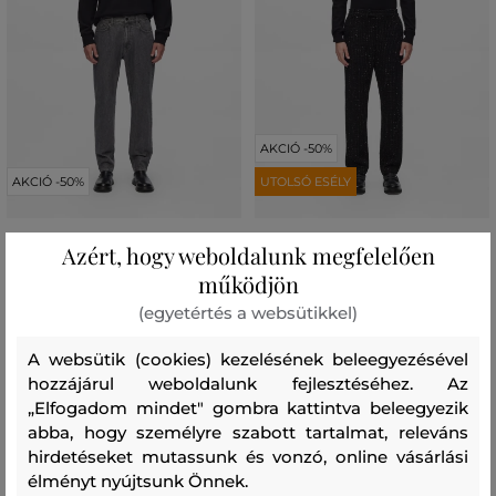
AKCIÓ -50%
AKCIÓ -50%
UTOLSÓ ESÉLY
FARMER KARL LAGERFELD KL
NADRÁG KARL LAGERFELD
Azért, hogy weboldalunk megfelelően
TAPERED JEANS
BOUCLE PANTS
működjön
89 990 Ft
112 990 Ft
(egyetértés a websütikkel)
44 990 Ft
56 490 Ft
Elérhető méretek:
Elérhető méretek:
A websütik (cookies) kezelésének beleegyezésével
+1 további
52
,
54
,
56
30
,
31
,
32
,
33
,
34
hozzájárul weboldalunk fejlesztéséhez. Az
„Elfogadom mindet" gombra kattintva beleegyezik
abba, hogy személyre szabott tartalmat, releváns
hirdetéseket mutassunk és vonzó, online vásárlási
élményt nyújtsunk Önnek.