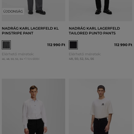
ÚJDONSÁG
NADRÁG KARL LAGERFELD KL
NADRÁG KARL LAGERFELD
PINSTRIPE PANT
TAILORED PUNTO PANTS
112 990 Ft
112 990 Ft
Elérhető méretek:
Elérhető méretek:
+1 további
48
,
50
,
52
,
54
,
56
46
,
48
,
50
,
52
,
54