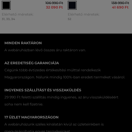
106 990 Ft
138 990 Ft
32 090 Ft
41 690 Ft
Elérhető méretek:
Elérhető méretek:
31
,
33
,
34
52
MINDEN RAKTÁRON
A webáruházban lévő összes áru raktáron van.
AZ EREDETISÉG GARANCIÁJA
Cégünk több évtizedes értékesítési múlttal rendelkezik
Magyarországon. Nálunk mindig 100%-ban eredeti terméket vásárol.
INGYENES SZÁLLÍTÁST ÉS VISSZAKÜLDÉS
29 990 Ft feletti szállítás mindig ingyenes, az áru visszaküldéséért
soha nem kell fizetnie.
17 ÜZLET MAGYARORSZÁGON
A webáruházunk széles kínálatán kívül az üzleteinkben is
megvásárolhatja egyes termékeinket.