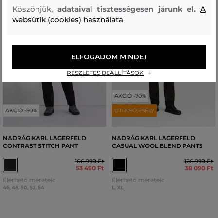
Köszönjük,
adataival tisztességesen járunk el.
A
websütik (cookies) használata
ELFOGADOM MINDET
RÉSZLETES BEÁLLÍTÁSOK
AKCIÓ -70%
AKCIÓ -50%
UTOLSÓ ESÉLY
NADRÁG KARL LAGERFELD
NADRÁG KARL LAGERFELD
CONTRAST STITCH PANT
CASUAL WOOL BLEND PANTS
106 990 Ft
126 990 Ft
53 490 Ft
38 090 Ft
Elérhető méretek:
Elérhető méretek:
46
,
48
,
50
,
52
,
54
L
,
XL