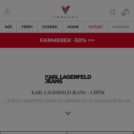
NŐI
FÉRFI
GYEREK
HOME
OUTLET
MÁRKÁK
FARMEREK -50% >>
KARL LAGERFELD JEANS - CIPŐK
A Karl Lagerfeld Jeans az elegancia, az innováció és az
összetéveszthetetlen stílus kombinációja. A márka hű
marad identitásához, az új kollekciót úgy tervezték, hogy
a Z generációt is inspirálja. Egyediséget kínál egy csipetnyi
freestyle-lal - energikus, vagány és felelősségteljesen