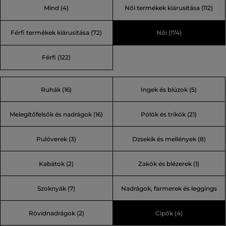
Mind
(4)
Női termékek kiárusítása
(112)
kidolgozott. Ez az új kollekció továbbra is büszkén viseli a
legendás tervező, Karl Lagerfeld kézjegyét.
Férfi termékek kiárusítása
(72)
Női
(174)
Férfi
(122)
Ruhák (16)
Ingek és blúzok (5)
Melegítőfelsők és nadrágok (16)
Pólók és trikók (21)
Pulóverek (3)
Dzsekik és mellények (8)
Kabátok (2)
Zakók és blézerek (1)
Szoknyák (7)
Nadrágok, farmerek és leggings
Rövidnadrágok (2)
Cipők (4)
(18)