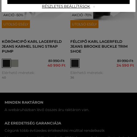
RÉSZLETES BEÁLLÍTÁSOK
AKCIÓ -50%
AKCIÓ -70%
UTOLSÓ ESÉLY
UTOLSÓ ESÉLY
KÖRÖMCIPŐ KARL LAGERFELD
FÉLCIPŐ KARL LAGERFELD
JEANS KARMEL SLING STRAP
JEANS BROOKE BUCKLE TRIM
PUMP
SHOE
81 990 Ft
81 990 Ft
40 990 Ft
24 590 Ft
Elérhető méretek:
Elérhető méretek:
40
36
MINDEN RAKTÁRON
A webáruházban lévő összes áru raktáron van.
AZ EREDETISÉG GARANCIÁJA
Cégünk több évtizedes értékesítési múlttal rendelkezik