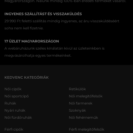
Magyarországon. Nálunk mindig 100%-ban eredeti terméket vásárol.
INGYENES SZÁLLÍTÁST ÉS VISSZAKÜLDÉS
29 990 Ft feletti szállítás mindig ingyenes, az áru visszaküldéséért
soha nem kell fizetnie.
17 ÜZLET MAGYARORSZÁGON
A webáruházunk széles kínálatán kívül az üzleteinkben is
megvásárolhatja egyes termékeinket.
KEDVENC KATEGÓRIÁK
Női cipők
Retikülök
Női sportcipő
Női melegítőfelsők
Ruhák
Női farmerek
Nyári ruhák
Szoknyák
Női fürdőruhák
Női fehérneműk
Férfi cipők
Férfi melegítőfelsők