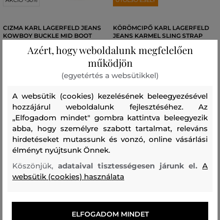
CIZMA KARL LAGERFELD JEANS
KÖRÖMCIPŐ KARL LAGERFELD
KOWBOY BUCKLE MID BOOT
JEANS KARMEL SLING STRAP
PUMP
Azért, hogy weboldalunk megfelelően
138 990 Ft
69 490 Ft
81 990 Ft
működjön
40 990 Ft
Elérhető méretek:
(egyetértés a websütikkel)
Elérhető méretek:
37
,
38
,
39
37
A websütik (cookies) kezelésének beleegyezésével
hozzájárul weboldalunk fejlesztéséhez. Az
„Elfogadom mindet" gombra kattintva beleegyezik
abba, hogy személyre szabott tartalmat, releváns
hirdetéseket mutassunk és vonzó, online vásárlási
élményt nyújtsunk Önnek.
Köszönjük,
adataival tisztességesen járunk el.
A
websütik (cookies) használata
ELFOGADOM MINDET