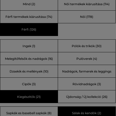
Mind
(2)
Női termékek kiárusítása
(114)
kidolgozott. Ez az új kollekció továbbra is büszkén viseli a
legendás tervező, Karl Lagerfeld kézjegyét.
Férfi termékek kiárusítása
(74)
Női
(178)
Férfi
(126)
Ingek (1)
Pólók és trikók (30)
Melegítőfelsők és nadrágok (16)
Pulóverek (4)
Dzsekik és mellények (10)
Nadrágok, farmerek és leggings
Cipők (3)
Rövidnadrágok (3)
(12)
Kiegészítők (21)
Újdonság / Új kollekció (26)
Sapkák es baseball sapkák (8)
Sálak és kendők (2)