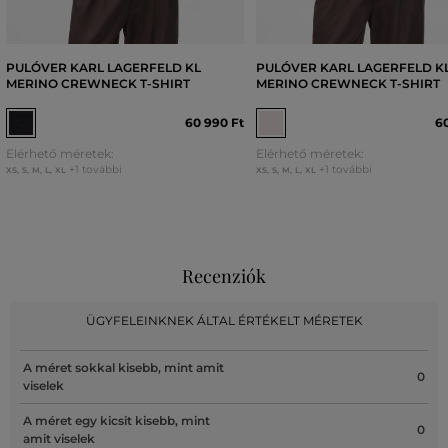
PULÓVER KARL LAGERFELD KL
PULÓVER KARL LAGERFELD K
MERINO CREWNECK T-SHIRT
MERINO CREWNECK T-SHIRT
60 990 Ft
60
Elérhető méretek:
Elérhető méretek:
+1 további
+1 további
XS
,
S
,
M
,
L
,
XL
XS
,
S
,
M
,
L
,
XL
Recenziók
ÜGYFELEINKNEK ÁLTAL ÉRTÉKELT MÉRETEK
A méret sokkal kisebb, mint amit
0
viselek
A méret egy kicsit kisebb, mint
0
amit viselek