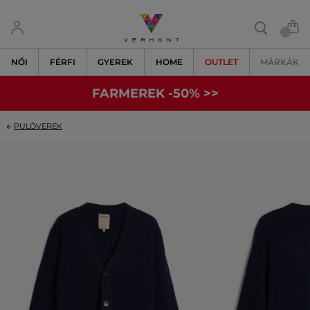
NŐI
FÉRFI
GYEREK
HOME
OUTLET
MÁRKÁK
FARMEREK -50% >>
PULÓVEREK