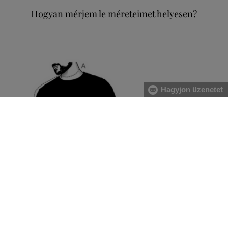
Hogyan mérjem le méreteimet helyesen?
Hagyjon üzenetet