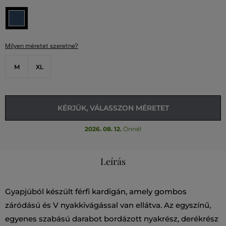
Milyen méretet szeretne?
M
XL
KÉRJÜK, VÁLASSZON MÉRETET
2026. 08. 12.
Önnél
Leírás
Gyapjúból készült férfi kardigán, amely gombos
záródású és V nyakkivágással van ellátva. Az egyszínű,
egyenes szabású darabot bordázott nyakrész, derékrész