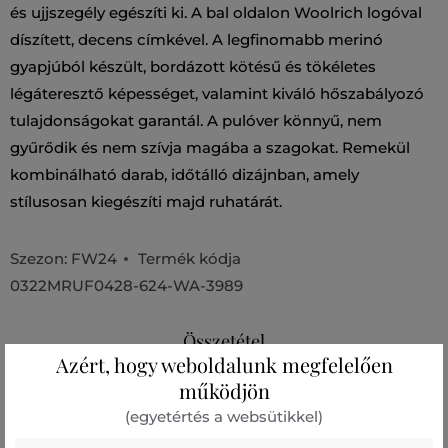
és ujjszegély egészíti ki. A bal oldalon Woolrich logóval
díszített, decens címkével. A legfinomabb merinó
gyapjúból készült, bordázott kötésű és tökéletes
légáteresztő képességet, valamint kiváló hőszabályozó
tulajdonságokat garantál. A pulóver könnyű, nem
gyűrődik és nem szívja magába a szagokat. Remekül
kombinálható darab, időtálló dizájnban, amely
stílusosan kiegészíti majd ruhatárát.
Szezon: FW24
Termék kódja
0322MRUF0428-624-WA-3989
Összetétel
Azért, hogy weboldalunk megfelelően
működjön
felső anyag
(egyetértés a websütikkel)
BÁRÁNYGYAPJÚ