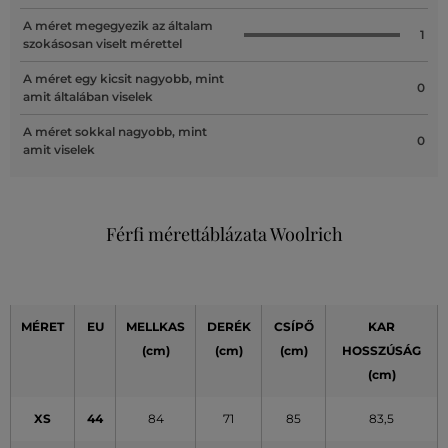
A méret megegyezik az általam
1
szokásosan viselt mérettel
A méret egy kicsit nagyobb, mint
0
amit általában viselek
A méret sokkal nagyobb, mint
0
amit viselek
Férfi mérettáblázata Woolrich
MÉRET
EU
MELLKAS
DERÉK
CSÍPŐ
KAR
(cm)
(cm)
(cm)
HOSSZÚSÁG
(cm)
XS
44
84
71
85
83,5