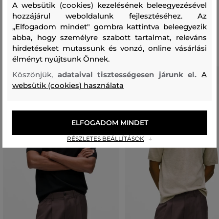
100 %
A websütik (cookies) kezelésének beleegyezésével
hozzájárul weboldalunk fejlesztéséhez. Az
„Elfogadom mindet" gombra kattintva beleegyezik
Ajánlott termékek
abba, hogy személyre szabott tartalmat, releváns
hirdetéseket mutassunk és vonzó, online vásárlási
élményt nyújtsunk Önnek.
Köszönjük,
adataival tisztességesen járunk el.
A
websütik (cookies) használata
ELFOGADOM MINDET
RÉSZLETES BEÁLLÍTÁSOK