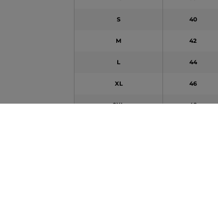
S
40
M
42
L
44
XL
46
2XL
48
3XL
50
A táblázatban feltüntetett adatok tájékoztató jel
Hogy