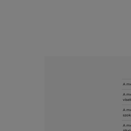
A mé
A mé
vise
A mé
szok
A mé
álta