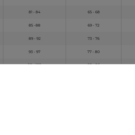
81 - 84
65 - 68
85 -88
69 - 72
89 - 92
73 - 76
93 - 97
77 - 80
98 - 102
82 - 86
102 - 106
87 - 92
legűek
an mérjem le méreteimet hely