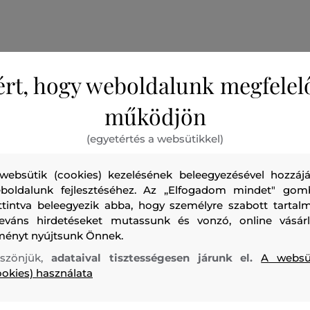
ért, hogy weboldalunk megfelel
Női kötött, gombos pulóver kivágott hosszúságban, amel
működjön
díszít. A bordázott kötött részletek a nyak, a gombos záróv
mandzsetták körvonalait formázzák a modern hangulat ér
(egyetértés a websütikkel)
kontrasztos gombok merész részleteket kínálnak. A könnyű
websütik (cookies) kezelésének beleegyezésével hozzájá
organikus pamut keverék anyagösszetétel maximális visel
boldalunk fejlesztéséhez. Az „Elfogadom mindet" gom
biztosít. Egy összetéveszthetetlenül stílusos darab, amely f
ttintva beleegyezik abba, hogy személyre szabott tartalm
leváns hirdetéseket mutassunk és vonzó, online vásárl
Szezon: SS24
Termék kódja
241W2007-324-KW-r55
ményt nyújtsunk Önnek.
szönjük,
adataival tisztességesen járunk el.
A websü
ookies) használata