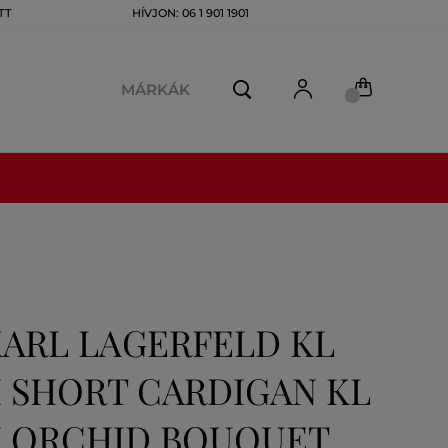
TT
HÍVJON: 06 1 901 1901
MÁRKÁK
KARL LAGERFELD KL
SHORT CARDIGAN KL
 ORCHID BOUQUET