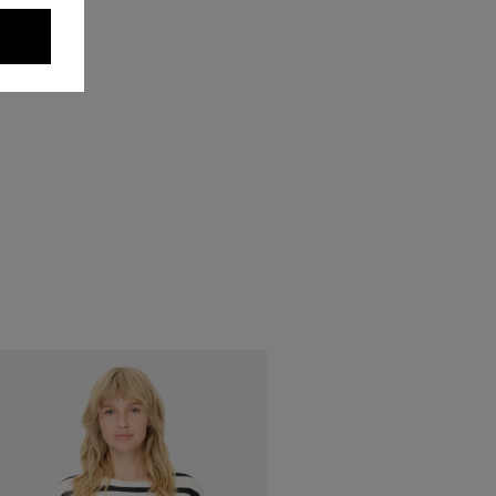
AKCIÓ -50%
PULÓVER ASPE
Elérhető mérete
42