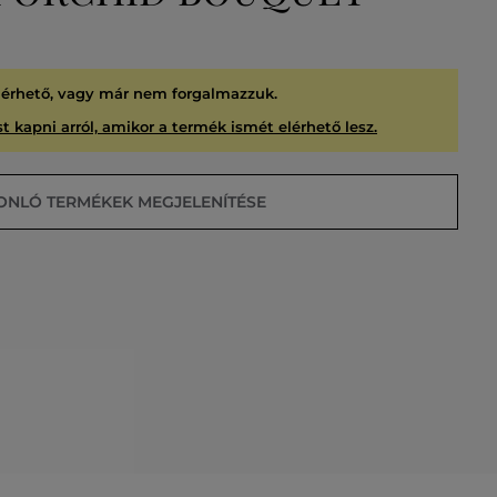
lérhető, vagy már nem forgalmazzuk.
t kapni arról, amikor a termék ismét elérhető lesz.
ONLÓ TERMÉKEK MEGJELENÍTÉSE
USÍTVA