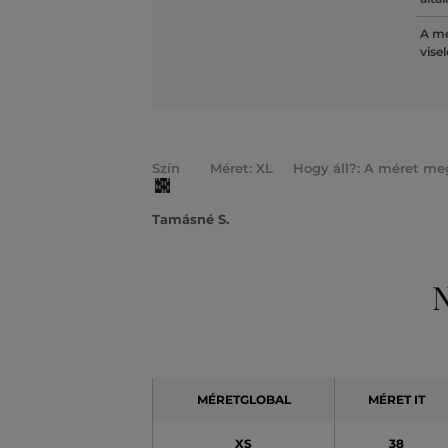
A mé
vise
Szín
Méret: XL
Hogy áll?: A méret me
Tamásné S.
N
MÉRETGLOBAL
MÉRET IT
XS
38