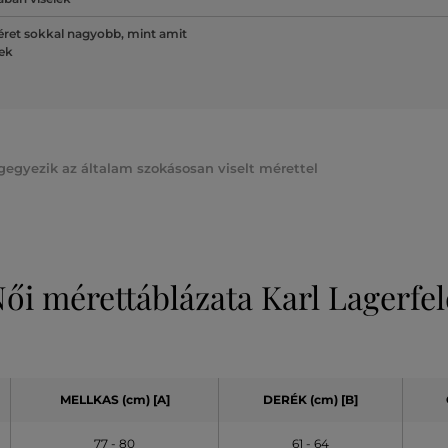
ret sokkal nagyobb, mint amit
lek
gegyezik az általam szokásosan viselt mérettel
ői mérettáblázata Karl Lagerfe
MELLKAS (cm) [A]
DERÉK (cm) [B]
77 - 80
61 - 64