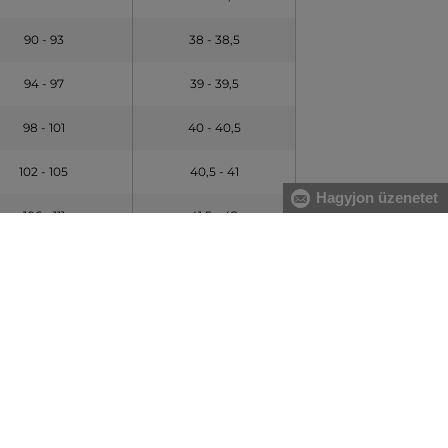
90 - 93
38 - 38,5
94 - 97
39 - 39,5
98 - 101
40 - 40,5
102 - 105
40,5 - 41
Hagyjon üzenetet
106 - 111
41,5 - 42
112 -116
42,5 - 43
esen?