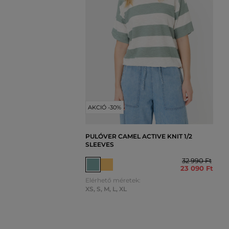
AKCIÓ -30%
PULÓVER CAMEL ACTIVE KNIT 1/2
SLEEVES
32 990 Ft
23 090 Ft
Elérhető méretek:
XS
,
S
,
M
,
L
,
XL