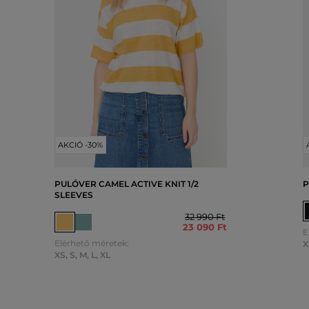
AKCIÓ -30%
PULÓVER CAMEL ACTIVE KNIT 1/2
P
SLEEVES
32 990 Ft
23 090 Ft
E
Elérhető méretek:
X
XS
,
S
,
M
,
L
,
XL