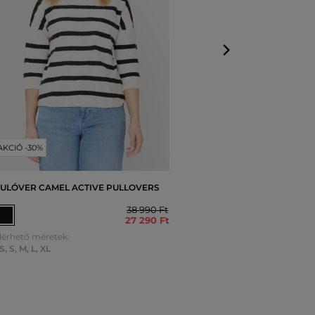
AKCIÓ -30%
ULÓVER CAMEL ACTIVE PULLOVERS
38 990 Ft
27 290 Ft
lérhető méretek:
S
,
S
,
M
,
L
,
XL