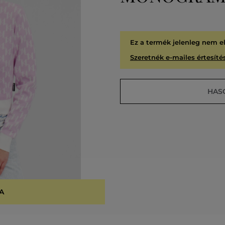
Ez a termék jelenleg nem e
Szeretnék e-mailes értesítés
HAS
A
KIÁR