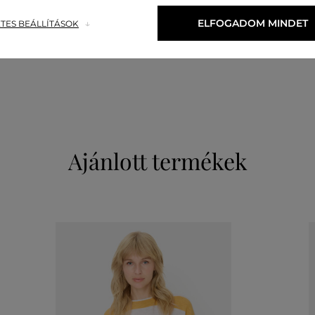
felső anyag
ELFOGADOM MINDET
TES BEÁLLÍTÁSOK
ORGANIKUS PAMUT
ÚJRAHASZNOSÍTOTT POLIÉSZTER
60 %
40 %
Ajánlott termékek