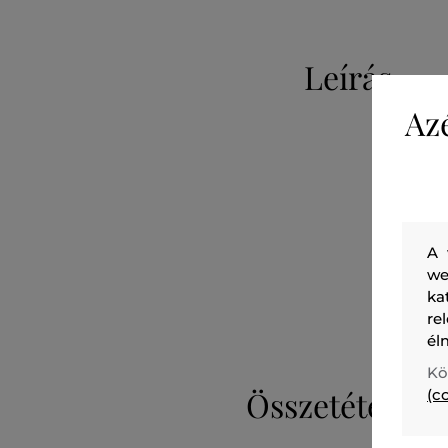
Leírás
Az
A 
we
ka
re
él
Kö
Összetétel
(c