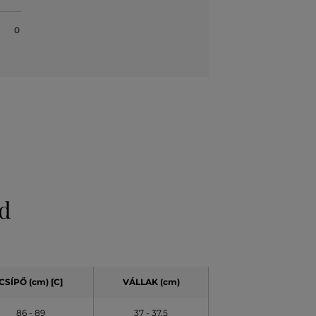
0
ld
CSÍPŐ (cm) [C]
VÁLLAK (cm)
86 - 89
37 - 37,5