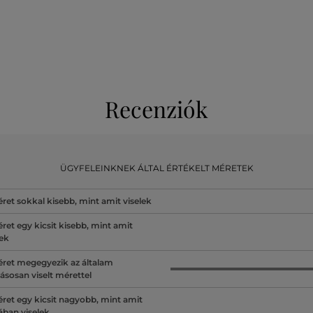
Recenziók
ÜGYFELEINKNEK ÁLTAL ÉRTÉKELT MÉRETEK
ret sokkal kisebb, mint amit viselek
ret egy kicsit kisebb, mint amit
lek
ret megegyezik az általam
ásosan viselt mérettel
ret egy kicsit nagyobb, mint amit
lában viselek