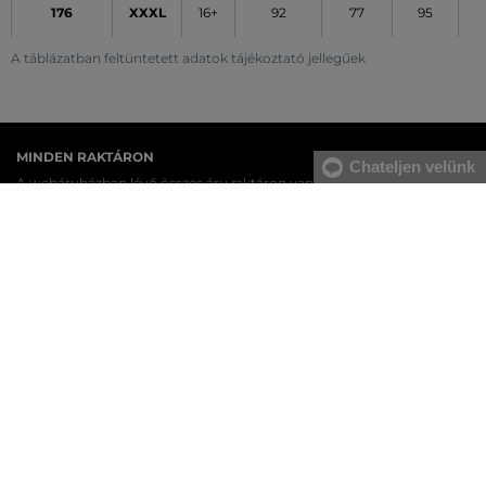
176
XXXL
16+
92
77
95
A táblázatban feltüntetett adatok tájékoztató jellegűek
MINDEN RAKTÁRON
Chateljen velünk
A webáruházban lévő összes áru raktáron van.
AZ EREDETISÉG GARANCIÁJA
Cégünk több évtizedes értékesítési múlttal rendelkezik
Magyarországon. Nálunk mindig 100%-ban eredeti terméket vásárol.
INGYENES SZÁLLÍTÁST ÉS VISSZAKÜLDÉS
29 990 Ft feletti szállítás mindig ingyenes, az áru visszaküldéséért
soha nem kell fizetnie.
17 ÜZLET MAGYARORSZÁGON
A webáruházunk széles kínálatán kívül az üzleteinkben is
megvásárolhatja egyes termékeinket.