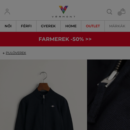
NŐI
FÉRFI
GYEREK
HOME
OUTLET
MÁRKÁK
FARMEREK -50% >>
PULÓVEREK