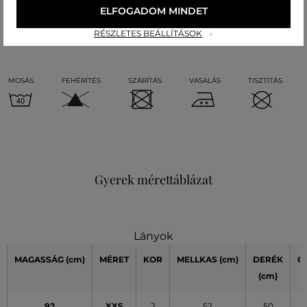
ELFOGADOM MINDET
RÉSZLETES BEÁLLÍTÁSOK
Kezelési útmutató
MOSÁS
FEHÉRÍTÉS
SZÁRÍTÁS
VASALÁS
TISZTÍTÁS
Gyerek mérettáblázat
Lányok
MAGASSÁG
(cm)
MÉRET
KOR
MELLKAS
(cm)
DERÉK
C
(cm)
(
92
XXS
2
52
50