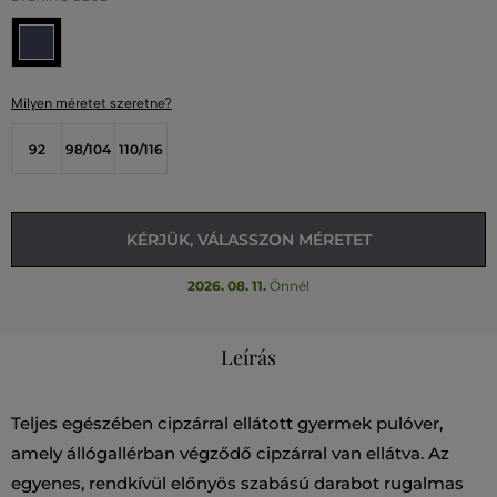
Milyen méretet szeretne?
92
98/104
110/116
KÉRJÜK, VÁLASSZON MÉRETET
2026. 08. 11.
Önnél
Leírás
Teljes egészében cipzárral ellátott gyermek pulóver,
amely állógallérban végződő cipzárral van ellátva. Az
egyenes, rendkívül előnyös szabású darabot rugalmas