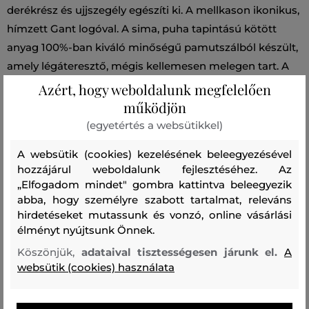
derékrész és ujjszegély egészíti ki. A mellkason ikonikus,
hímzett Gant logóval. A sima, puha tapintású kötött
anyag 100%-ban kiváló minőségű pamutszálból készült,
amely légáteresztő, mégis kellemesen melegen tart. A
prémium anyagösszetétel rendkívül kényelmes érzést
Azért, hogy weboldalunk megfelelően
biztosít viselés közben. Praktikus, sokoldalúan
működjön
felhasználható darab.
(egyetértés a websütikkel)
A websütik (cookies) kezelésének beleegyezésével
Szabás/Típus
REGULAR
Szezon: PF24
Termék kódja
hozzájárul weboldalunk fejlesztéséhez. Az
884031-424-GY-433
„Elfogadom mindet" gombra kattintva beleegyezik
abba, hogy személyre szabott tartalmat, releváns
hirdetéseket mutassunk és vonzó, online vásárlási
Összetétel
élményt nyújtsunk Önnek.
Köszönjük,
adataival tisztességesen járunk el.
A
felső anyag
websütik (cookies) használata
PAMUT
100 %