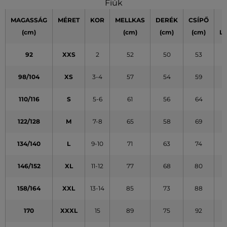
Fiúk
MAGASSÁG
MÉRET
KOR
MELLKAS
DERÉK
CSÍPŐ
(cm)
(cm)
(cm)
(cm)
L
92
XXS
2
52
50
53
98/104
XS
3-4
57
54
59
110/116
S
5-6
61
56
64
122/128
M
7-8
65
58
69
134/140
L
9-10
71
63
74
146/152
XL
11-12
77
68
80
158/164
XXL
13-14
85
73
88
170
XXXL
15
89
75
92