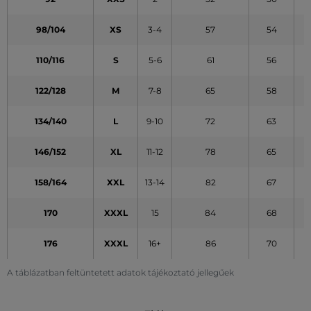
98/104
XS
3-4
57
54
110/116
S
5-6
61
56
122/128
M
7-8
65
58
134/140
L
9-10
72
63
146/152
XL
11-12
78
65
158/164
XXL
13-14
82
67
170
XXXL
15
84
68
176
XXXL
16+
86
70
A táblázatban feltüntetett adatok tájékoztató jellegűek