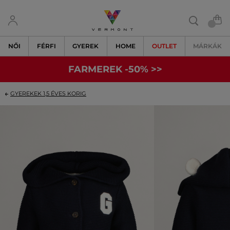
NŐI
FÉRFI
GYEREK
HOME
OUTLET
MÁRKÁK
FARMEREK -50% >>
GYEREKEK 1,5 ÉVES KORIG