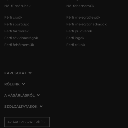
Női fürdőruhák
Női fehérneműk
Férfi cipők
Férfi melegítőfelsők
Férfi sportcipő
Férfi melegítőnadrágok
Férfi farmerek
Férfi pulóverek
Férfi rövidnadrágok
Férfi ingek
Férfi fehérneműk
Férfi trikók
KAPCSOLAT
VERMONT Services Slovakia s. r. o.
RÓLUNK
Vlčie hrdlo 53
Cégünkről
A VÁSÁRLÁSRÓL
821 07 Bratislava
Elérhetőség
Szlovákia
A vásárlás menete
SZOLGÁLTATASOK
Üzleteink
tel.:
06 1 901 1901
Általános szerződési feltételek
Affiliate
Szállítás és fizetés
info@vermont.hu
Az áru visszatérítése/visszáru
AZ ÁRU VISSZATÉRÍTÉSE
Sajtó
Ajándékutalványok
Panaszok