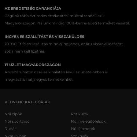
AZ EREDETISÉG GARANCIÁJA
Cégünk több évtizedes értékesítési múlttal rendelkezik
Magyarországon. Nálunk mindig 100%-ban eredeti terméket vásárol.
INGYENES SZÁLLÍTÁST ÉS VISSZAKÜLDÉS
29 990 Ft feletti szállítás mindig ingyenes, az áru visszaküldéséért
soha nem kell fizetnie.
17 ÜZLET MAGYARORSZÁGON
A webáruházunk széles kínálatán kívül az üzleteinkben is
megvásárolhatja egyes termékeinket.
KEDVENC KATEGÓRIÁK
Női cipők
Retikülök
Női sportcipő
Női melegítőfelsők
Ruhák
Női farmerek
Nyári ruhák
Szoknyák