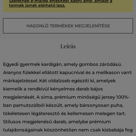
Szeretnék e-mailes értesítést kapni arról, amikor a
termék ismét elérhető lesz.
HASONLÓ TERMÉKEK MEGJELENÍTÉSE
Leírás
Egyedi gyermek kardigán, amely gombos záródású.
Aranyos fülekkel ellátott kapucnival és a mellkason varrt
márkajelzéssel. Két oldalzseb egészíti ki, amelyek
kiemelik a rendkívül kényelmes darab bájos
megjelenését. A sima, prémium minőségű jersey 100%-
ban pamutszálból készült, amely bársonyosan puha,
tökéletesen légáteresztő és kellemesen melegen tart.
Stílusos megjelenésű darab, amelybe prémium
tulajdonságainak köszönhetően nem csak kisbabája fog