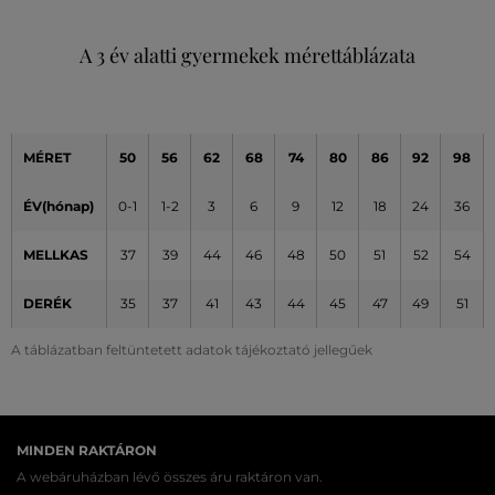
A 3 év alatti gyermekek mérettáblázata
MÉRET
50
56
62
68
74
80
86
92
98
ÉV(hónap)
0-1
1-2
3
6
9
12
18
24
36
MELLKAS
37
39
44
46
48
50
51
52
54
DERÉK
35
37
41
43
44
45
47
49
51
A táblázatban feltüntetett adatok tájékoztató jellegűek
MINDEN RAKTÁRON
A webáruházban lévő összes áru raktáron van.