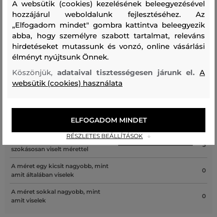
A websütik (cookies) kezelésének beleegyezésével
hozzájárul weboldalunk fejlesztéséhez. Az
„Elfogadom mindet" gombra kattintva beleegyezik
abba, hogy személyre szabott tartalmat, releváns
Recenziók
hirdetéseket mutassunk és vonzó, online vásárlási
élményt nyújtsunk Önnek.
ÜGYFELEINKNEK ÁLTAL ÉRTÉKELT MÉRETEK
Köszönjük,
adataival tisztességesen járunk el.
A
websütik (cookies) használata
A méret sokkal kisebb, mint amit
0
viselek
A méret egy kicsit kisebb, mint
0
ELFOGADOM MINDET
amit viselek
RÉSZLETES BEÁLLÍTÁSOK
A méret megegyezik az általam
3
szokásosan viselt mérettel
A méret egy kicsit nagyobb, mint
0
amit általában viselek
A méret sokkal nagyobb, mint
0
amit viselek