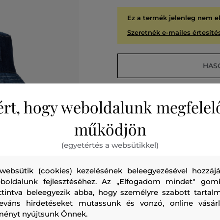
Ez a termék jelenleg nem e
Szeretnék e-mailes értesítés
HAS
ért, hogy weboldalunk megfelel
működjön
A
KIÁR
(egyetértés a websütikkel)
websütik (cookies) kezelésének beleegyezésével hozzájá
boldalunk fejlesztéséhez. Az „Elfogadom mindet" gom
ttintva beleegyezik abba, hogy személyre szabott tartalm
leváns hirdetéseket mutassunk és vonzó, online vásárl
ményt nyújtsunk Önnek.