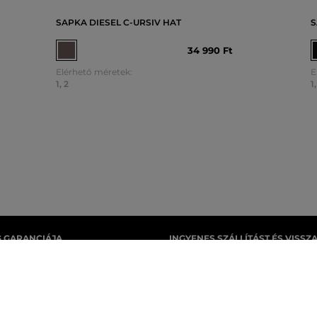
SAPKA DIESEL C-URSIV HAT
S
34 990 Ft
Elérhető méretek:
E
1
,
2
1
,
G GARANCIÁJA
INGYENES SZÁLLÍTÁST ÉS VISSZ
izedes értékesítési múlttal
29 990 Ft feletti szállítás mindig in
gyarországon. Nálunk mindig 100%-
visszaküldéséért soha nem kell fize
méket vásárol.