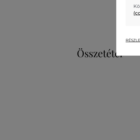
Kö
(c
RÉSZLE
Összetétel