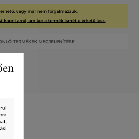
lérhető, vagy már nem forgalmazzuk.
t kapni arról, amikor a termék ismét elérhető lesz.
ONLÓ TERMÉKEK MEGJELENÍTÉSE
ően
USÍTVA
rul
bra
at,
ási