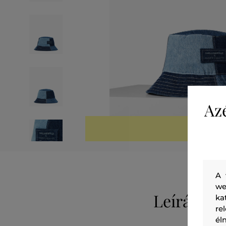
Az
KIÁRUSÍTV
A 
we
Leírás
ka
re
él