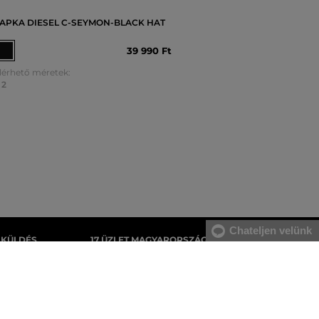
APKA DIESEL C-SEYMON-BLACK HAT
39 990 Ft
lérhető méretek:
2
Chateljen velünk
AKÜLDÉS
17 ÜZLET MAGYARORSZÁGON
gyenes, az áru
A webáruházunk széles kínálatán kívül az
tnie.
üzleteinkben is megvásárolhatja egyes
termékeinket.