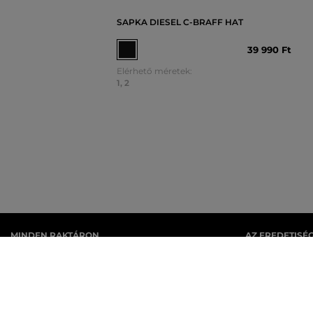
SAPKA DIESEL C-BRAFF HAT
39 990 Ft
Elérhető méretek:
1
,
2
MINDEN RAKTÁRON
AZ EREDETISÉ
A webáruházban lévő összes áru raktáron van.
Cégünk több évt
rendelkezik Ma
ban eredeti ter