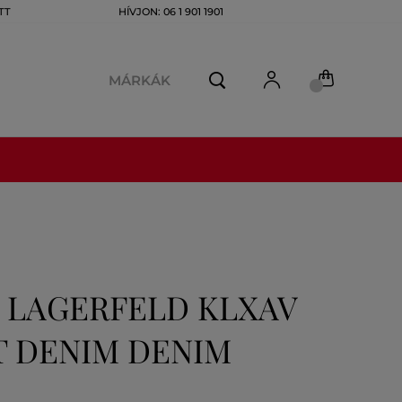
TT
HÍVJON: 06 1 901 1901
MÁRKÁK
 LAGERFELD KLXAV
T DENIM DENIM