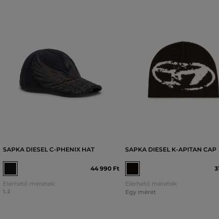
SAPKA DIESEL C-PHENIX HAT
SAPKA DIESEL K-APITAN CAP
44 990 Ft
3
Elérhető méretek:
Elérhető méretek:
1
,
2
Egy méret