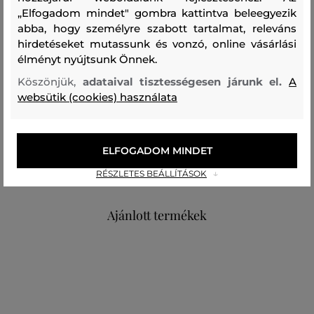
„Elfogadom mindet" gombra kattintva beleegyezik
humorral és stílussal gazdagítja nyári élményeidet.
abba, hogy személyre szabott tartalmat, releváns
hirdetéseket mutassunk és vonzó, online vásárlási
Szezon: BAS
Termék kódja
B1W46086-BAS-KC-106
élményt nyújtsunk Önnek.
Köszönjük,
adataival tisztességesen járunk el.
A
Összetétel
websütik (cookies) használata
felső anyag
ELFOGADOM MINDET
PAPÍR
100 %
RÉSZLETES BEÁLLÍTÁSOK
Ajánlott termékek