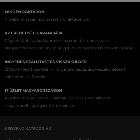
MINDEN RAKTÁRON
A webáruházban lévő összes áru raktáron van.
AZ EREDETISÉG GARANCIÁJA
Cégünk több évtizedes értékesítési múlttal rendelkezik
Magyarországon. Nálunk mindig 100%-ban eredeti terméket vásárol.
INGYENES SZÁLLÍTÁST ÉS VISSZAKÜLDÉS
29 990 Ft feletti szállítás mindig ingyenes, az áru visszaküldéséért
soha nem kell fizetnie.
17 ÜZLET MAGYARORSZÁGON
A webáruházunk széles kínálatán kívül az üzleteinkben is
megvásárolhatja egyes termékeinket.
KEDVENC KATEGÓRIÁK