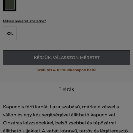
Milyen méretet szeretne?
XXL
KÉRJÜK, VÁLASSZON MÉRETET
Szállítás 4-10 munkanapon belül
Leírás
Kapucnis férfi kabát. Laza szabású, márkajelzéssel a
vállon és egy kéz segítségével állítható kapucnival.
Cipzáras kézzsebekkel, belső zsebbel és tépőzárral
állítható ujjakkal. A kabát könnyű, tartós és légáteresztő