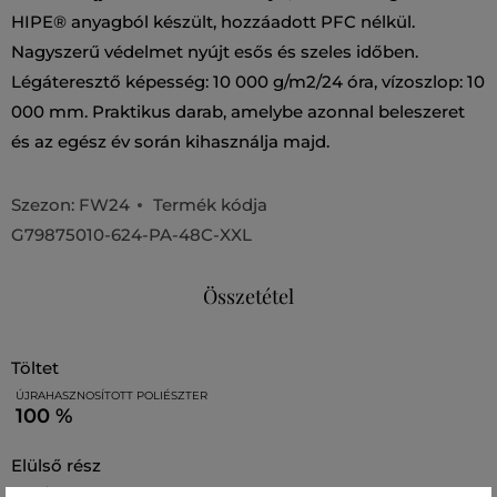
HIPE® anyagból készült, hozzáadott PFC nélkül.
Nagyszerű védelmet nyújt esős és szeles időben.
Légáteresztő képesség: 10 000 g/m2/24 óra, vízoszlop: 10
000 mm. Praktikus darab, amelybe azonnal beleszeret
és az egész év során kihasználja majd.
Szezon: FW24
Termék kódja
G79875010-624-PA-48C-XXL
Összetétel
töltet
ÚJRAHASZNOSÍTOTT POLIÉSZTER
100 %
elülső rész
POLIÉSZTER