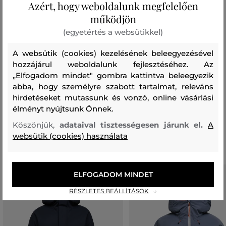
Azért, hogy weboldalunk megfelelően
100 %
működjön
bélésanyag
(egyetértés a websütikkel)
ÚJRAHASZNOSÍTOTT POLIÉSZTER
100 %
A websütik (cookies) kezelésének beleegyezésével
hozzájárul weboldalunk fejlesztéséhez. Az
zsebek
„Elfogadom mindet" gombra kattintva beleegyezik
abba, hogy személyre szabott tartalmat, releváns
POLIÉSZTER
100 %
hirdetéseket mutassunk és vonzó, online vásárlási
élményt nyújtsunk Önnek.
Köszönjük,
adataival tisztességesen járunk el.
A
Ajánlott termékek
websütik (cookies) használata
ELFOGADOM MINDET
RÉSZLETES BEÁLLÍTÁSOK