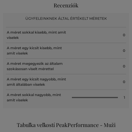
Recenziók
ÜGYFELEINKNEK ÁLTAL ÉRTÉKELT MÉRETEK
A méret sokkal kisebb, mint amit
0
viselek
A méret egy kicsit kisebb, mint
0
amit viselek
A méret megegyezik az általam
0
szokásosan viselt mérettel
A méret egy kicsit nagyobb, mint
0
amit általában viselek
A méret sokkal nagyobb, mint
1
amit viselek
Tabuľka veľkostí PeakPerformance - Muži