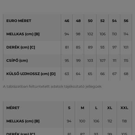
EURO MÉRET
46
48
50
52
54
56
MELLKAS (cm) [B]
94
98
102
106
110
114
DERÉK (cm) [C]
81
85
89
93
97
101
CSÍPŐ (cm)
95
99
103
107
111
115
KÜLSŐ UJJHOSSZ (cm)
[D]
63
64
65
66
67
68
A táblázatban feltüntetett adatok tájékoztató jellegűek
MÉRET
S
M
L
XL
XXL
MELLKAS (cm) [B]
94
100
106
112
118
DERÉK (cm) [C]
81
87
93
99
105