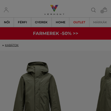
NŐI
FÉRFI
GYEREK
HOME
OUTLET
MÁRKÁK
FARMEREK -50% >>
KABÁTOK