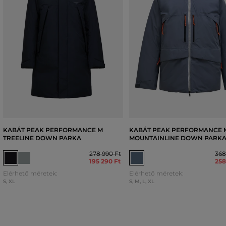
KABÁT PEAK PERFORMANCE M
KABÁT PEAK PERFORMANCE 
TREELINE DOWN PARKA
MOUNTAINLINE DOWN PARK
278 990 Ft
368
195 290 Ft
258
Elérhető méretek:
Elérhető méretek:
S
,
XL
S
,
M
,
L
,
XL