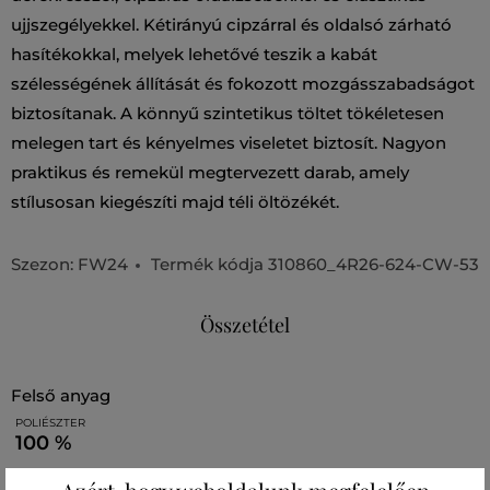
ujjszegélyekkel. Kétirányú cipzárral és oldalsó zárható
hasítékokkal, melyek lehetővé teszik a kabát
szélességének állítását és fokozott mozgásszabadságot
biztosítanak. A könnyű szintetikus töltet tökéletesen
melegen tart és kényelmes viseletet biztosít. Nagyon
praktikus és remekül megtervezett darab, amely
stílusosan kiegészíti majd téli öltözékét.
Szezon: FW24
Termék kódja
310860_4R26-624-CW-53
Összetétel
felső anyag
POLIÉSZTER
100 %