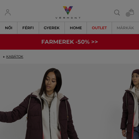
NŐI
FÉRFI
GYEREK
HOME
OUTLET
MÁRKÁK
FARMEREK -50% >>
KABÁTOK