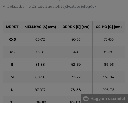
A táblázatban feltüntetett adatok tájékoztató jellegűek
MÉRET
MELLKAS [A] (cm)
DERÉK [B] (cm)
CSÍPŐ [C] (cm)
XXS
65-72
46-53
73-80
XS
73-80
54-61
81-88
S
81-88
62-69
89-96
M
89-96
70-77
97-104
L
97-107
78-88
105-115
Hagyjon üzenetet
XL
108-119
89-100
116-127
XXL
120-132
101-113
128-140
A táblázatban feltüntetett adatok tájékoztató jellegűek