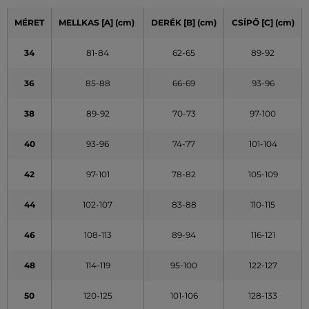
MÉRET
MELLKAS
[A]
(cm)
DERÉK
[B] (cm)
CSÍPŐ
[C] (cm)
34
81-84
62-65
89-92
36
85-88
66-69
93-96
38
89-92
70-73
97-100
40
93-96
74-77
101-104
42
97-101
78-82
105-109
44
102-107
83-88
110-115
46
108-113
89-94
116-121
48
114-119
95-100
122-127
50
120-125
101-106
128-133