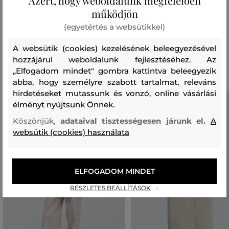
Azért, hogy weboldalunk megfelelően
bélésanyag
működjön
POLIÉSZTER
100 %
(egyetértés a websütikkel)
A websütik (cookies) kezelésének beleegyezésével
Ajánlott termékek
hozzájárul weboldalunk fejlesztéséhez. Az
„Elfogadom mindet" gombra kattintva beleegyezik
abba, hogy személyre szabott tartalmat, releváns
hirdetéseket mutassunk és vonzó, online vásárlási
élményt nyújtsunk Önnek.
Köszönjük,
adataival tisztességesen járunk el.
A
websütik (cookies) használata
ELFOGADOM MINDET
RÉSZLETES BEÁLLÍTÁSOK