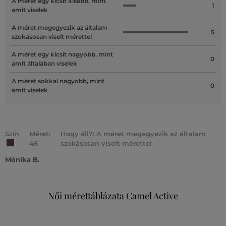
A méret egy kicsit kisebb, mint
1
amit viselek
A méret megegyezik az általam
5
szokásosan viselt mérettel
A méret egy kicsit nagyobb, mint
0
amit általában viselek
A méret sokkal nagyobb, mint
0
amit viselek
Szín
Méret:
Hogy áll?: A méret megegyezik az általam
46
szokásosan viselt mérettel
Mónika B.
Női mérettáblázata Camel Active