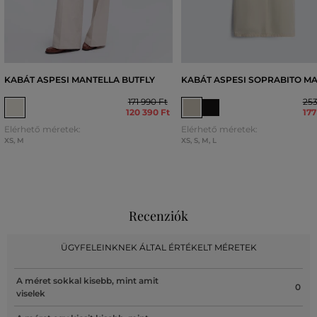
KABÁT ASPESI MANTELLA BUTFLY
KABÁT ASPESI SOPRABITO M
171 990 Ft
253
120 390 Ft
177
Elérhető méretek:
Elérhető méretek:
XS
,
M
XS
,
S
,
M
,
L
Recenziók
ÜGYFELEINKNEK ÁLTAL ÉRTÉKELT MÉRETEK
A méret sokkal kisebb, mint amit
0
viselek