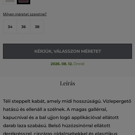
Milyen méretet szeretne?
34
36
38
KÉRJÜK, VÁLASSZON MÉRETET
2026. 08. 12.
Önnél
Leírás
Téli steppelt kabát, amely midi hosszúságú. Vízlepergető
hatású és ellenáll a szélnek. A magas gallérral,
kapucnival és a bal ujjon logó applikációval ellátott
darab laza szabású. Belső húzózsinórral ellátott
derékrésszel, cipzáras oldalzsebekkel és elasztikus