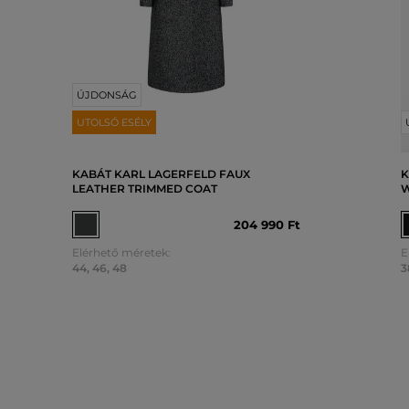
ÚJDONSÁG
UTOLSÓ ESÉLY
KABÁT KARL LAGERFELD FAUX
K
LEATHER TRIMMED COAT
W
204 990 Ft
Elérhető méretek:
E
44
,
46
,
48
3