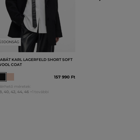
ÚJDONSÁG
ABÁT KARL LAGERFELD SHORT SOFT
OOL COAT
157 990 Ft
lérhető méretek:
8
,
40
,
42
,
44
,
46
+1 további