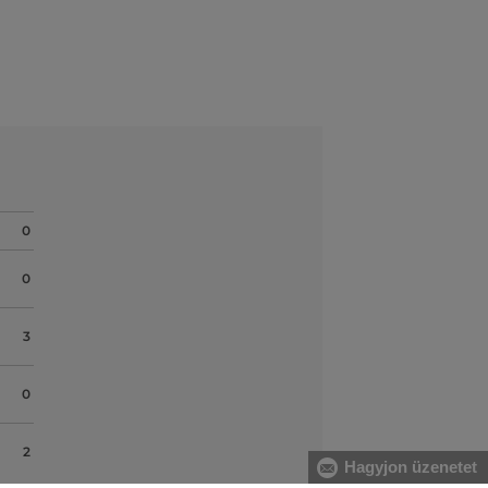
0
0
3
0
2
Hagyjon üzenetet