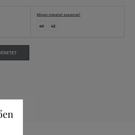
Milyen méretet szeretne?
40
42
MÉRETET
l
ően