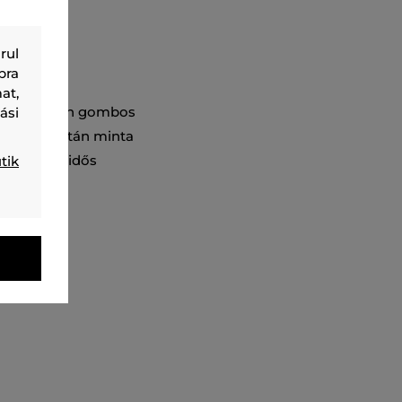
rul
bra
at,
ülső oldalán gombos
ási
nyag és tartán minta
tás szabadidős
tik