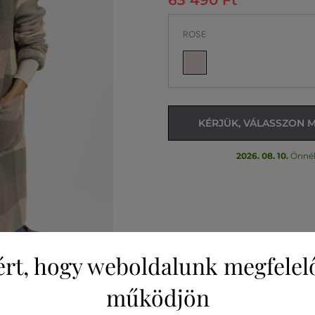
63 490 Ft
ROSE
KÉRJÜK, VÁLASSZON 
2026. 08. 10.
Önné
ért, hogy weboldalunk megfelel
működjön