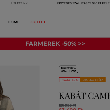
ÜZLETEINK
INGYENES SZÁLLÍTÁS 29 990 FT FELE
HOME
OUTLET
FARMEREK -50% >>
AKCIÓ -50%
UTOLSÓ ESÉLY
KABÁT CAME
126 990 Ft