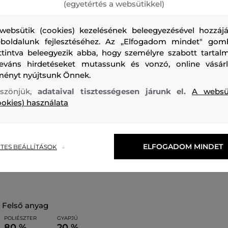
(egyetértés a websütikkel)
websütik (cookies) kezelésének beleegyezésével hozzájá
boldalunk fejlesztéséhez. Az „Elfogadom mindet" gom
ttintva beleegyezik abba, hogy személyre szabott tartalm
Női gyapjú kabát, amely combközépig érő hosszúságú. El
leváns hirdetéseket mutassunk és vonzó, online vásárl
ményt nyújtsunk Önnek.
záródással és két jellegzetes zsebbel. A kiváló minőségű a
kombinációja tökéletes darabot alkot, amely remek válasz
szönjük,
adataival tisztességesen járunk el.
A websü
ookies) használata
viseletként. Kombinálja bátran szűk farmer nadrággal.
Szezon: FW24
Termék kódja
310780_4R09-624-CW-15
ELFOGADOM MINDET
TES BEÁLLÍTÁSOK
felső anyag
POLIÉSZTER
GYAPJÚ
80 %
20 %