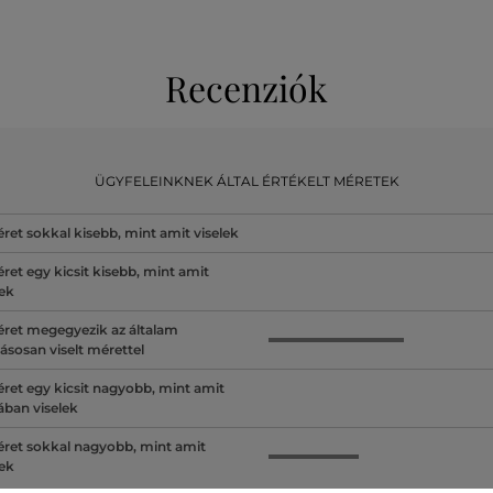
Recenziók
ÜGYFELEINKNEK ÁLTAL ÉRTÉKELT MÉRETEK
ret sokkal kisebb, mint amit viselek
ret egy kicsit kisebb, mint amit
lek
ret megegyezik az általam
ásosan viselt mérettel
ret egy kicsit nagyobb, mint amit
lában viselek
ret sokkal nagyobb, mint amit
lek