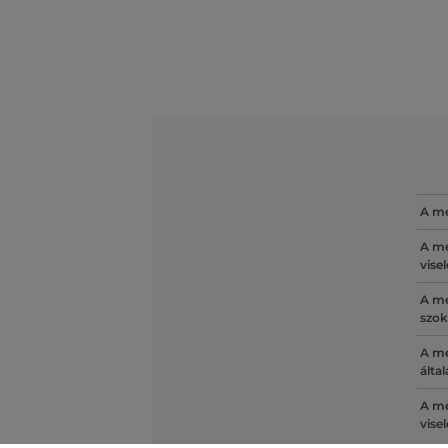
A mé
A mé
vise
A mé
szok
A mé
álta
A mé
vise