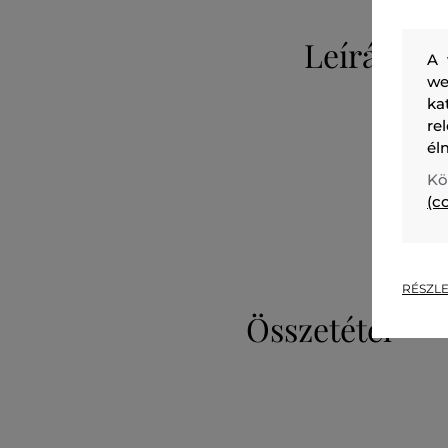
Leírás
A 
we
ka
re
él
Kö
(c
RÉSZLE
Összetétel