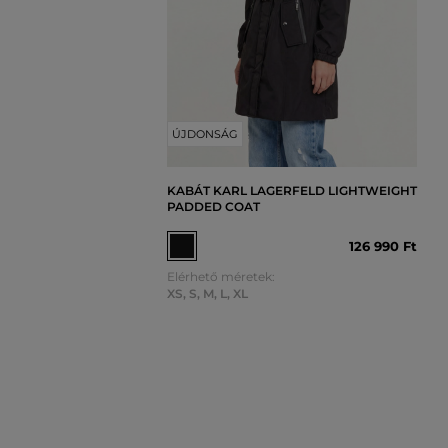
ÚJDONSÁG
KABÁT KARL LAGERFELD LIGHTWEIGHT
PADDED COAT
126 990 Ft
Elérhető méretek:
XS
,
S
,
M
,
L
,
XL