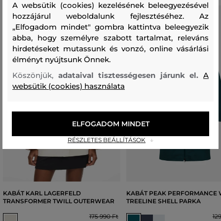
A websütik (cookies) kezelésének beleegyezésével
hozzájárul weboldalunk fejlesztéséhez. Az
„Elfogadom mindet" gombra kattintva beleegyezik
abba, hogy személyre szabott tartalmat, releváns
hirdetéseket mutassunk és vonzó, online vásárlási
élményt nyújtsunk Önnek.
Köszönjük,
adataival tisztességesen járunk el.
A
websütik (cookies) használata
ELFOGADOM MINDET
RÉSZLETES BEÁLLÍTÁSOK
KABÁT KARL LAGERFELD
KABÁT PEAK PERFORMANCE
TRANSFORMER TWILL OUTERWEAR
TREELINE SHELL PARKA
175 990 Ft
12