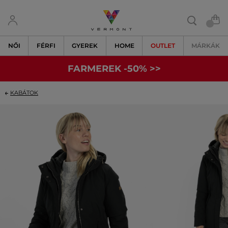
NŐI
FÉRFI
GYEREK
HOME
OUTLET
MÁRKÁK
FARMEREK -50% >>
KABÁTOK