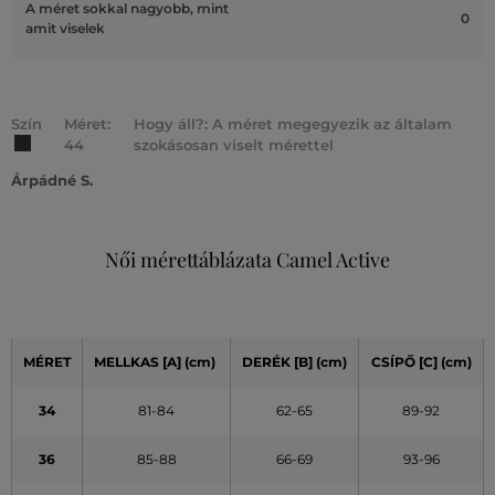
A méret sokkal nagyobb, mint
0
amit viselek
Szín
Méret:
Hogy áll?: A méret megegyezik az általam
44
szokásosan viselt mérettel
Árpádné S.
Női mérettáblázata Camel Active
MÉRET
MELLKAS
[A]
(cm)
DERÉK
[B] (cm)
CSÍPŐ
[C] (cm)
34
81-84
62-65
89-92
36
85-88
66-69
93-96