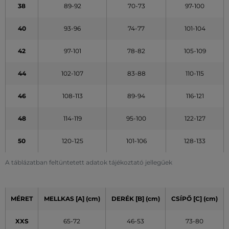
38
89-92
70-73
97-100
40
93-96
74-77
101-104
42
97-101
78-82
105-109
44
102-107
83-88
110-115
46
108-113
89-94
116-121
48
114-119
95-100
122-127
50
120-125
101-106
128-133
A táblázatban feltüntetett adatok tájékoztató jellegűek
MÉRET
MELLKAS [A] (cm)
DERÉK [B] (cm)
CSÍPŐ [C] (cm)
XXS
65-72
46-53
73-80