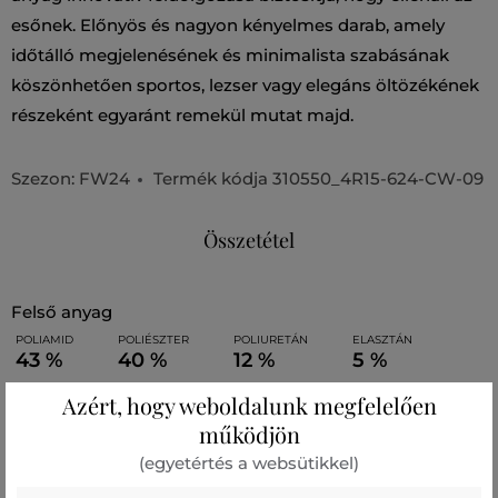
esőnek. Előnyös és nagyon kényelmes darab, amely
időtálló megjelenésének és minimalista szabásának
köszönhetően sportos, lezser vagy elegáns öltözékének
részeként egyaránt remekül mutat majd.
Szezon: FW24
Termék kódja
310550_4R15-624-CW-09
Összetétel
felső anyag
POLIAMID
POLIÉSZTER
POLIURETÁN
ELASZTÁN
43 %
40 %
12 %
5 %
Azért, hogy weboldalunk megfelelően
működjön
Ajánlott termékek
(egyetértés a websütikkel)