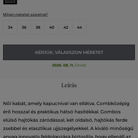
Milyen méretet szeretne?
34
36
38
40
42
44
KÉRJÜK, VÁLASSZON MÉRETET
2026. 08. 11.
Önnél
Leírás
Női kabát, amely kapucnival van ellátva. Combközépig
érő hosszal és praktikus hátsó hasítékkal. Gombos
elülső hajtókás záródással, két oldalsó, hajtókás ferde
zsebbel és elasztikus ujjszegélyekkel. A kiváló minőségű
anyag innovatív feldolgozása biztosítja, hogy ellenáll az