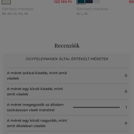
123 190 Ft
90
Elérhető méretek:
Elérhető méretek:
38
,
40
,
42
,
44
,
46
M
,
L
,
XL
Recenziók
ÜGYFELEINKNEK ÁLTAL ÉRTÉKELT MÉRETEK
A méret sokkal kisebb, mint amit
0
viselek
A méret egy kicsit kisebb, mint
0
amit viselek
A méret megegyezik az általam
1
szokásosan viselt mérettel
A méret egy kicsit nagyobb, mint
0
amit általában viselek