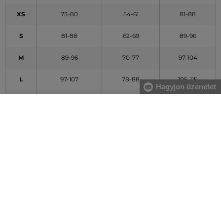
XS
73-80
54-61
81-88
S
81-88
62-69
89-96
M
89-96
70-77
97-104
L
97-107
78-88
105-115
Hagyjon üzenetet
XL
108-119
89-100
116-127
XXL
120-132
101-113
128-140
A táblázatban feltüntetett adatok tájékoztató jellegűek
Hogyan mérjem le méreteimet helyesen?