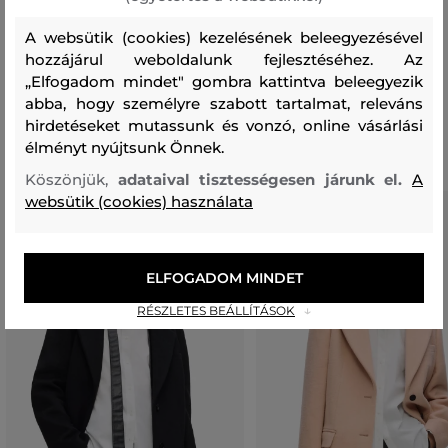
felső anyag
A websütik (cookies) kezelésének beleegyezésével
PAMUT
POLIAMID
70 %
30 %
hozzájárul weboldalunk fejlesztéséhez. Az
„Elfogadom mindet" gombra kattintva beleegyezik
abba, hogy személyre szabott tartalmat, releváns
Ajánlott termékek
hirdetéseket mutassunk és vonzó, online vásárlási
élményt nyújtsunk Önnek.
Köszönjük,
adataival tisztességesen járunk el.
A
websütik (cookies) használata
ELFOGADOM MINDET
RÉSZLETES BEÁLLÍTÁSOK