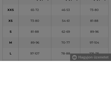
XXS
65-72
46-53
73-80
XS
73-80
54-61
81-88
S
81-88
62-69
89-96
M
89-96
70-77
97-104
L
97-107
78-88
105-115
Hagyjon üzenetet
XL
108-119
89-100
116-127
XXL
120-132
101-113
128-140
A táblázatban feltüntetett adatok tájékoztató jellegűek