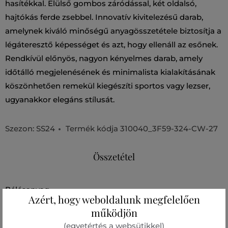
hasítékkal. Elülső gombos záródással, két oldalsó,
hajtókás ferde zsebbel. Innovatív kivitelezésű darab,
amelynek kiváló minőségű anyagösszetétele biztosítja a
légáteresztő képességet és azt, hogy ellenáll az esőnek.
Rendkívül előnyös, nagyon kényelmes darab, amely
időtálló megjelenésének és minimalista kialakításának
köszönhetően remekül kiegészíti sportos vagy lezser,
ugyanakkor elegáns stílusát.
Szezon: SS24
Termék kódja
310040_3F59-324-CW-27
Összetétel
bélésanyag
Azért, hogy weboldalunk megfelelően
POLIÉSZTER
működjön
100 %
(egyetértés a websütikkel)