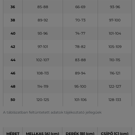
36
85-88
66-69
93-96
38
89-92
70-73
97-100
40
93-96
74-77
101-104
42
97-101
78-82
105-109
44
102-107
83-88
110-115
46
108-113
89-94
116-121
48
114-119
95-100
122-127
50
120-125
101-106
128-133
A táblázatban feltüntetett adatok tájékoztató jellegűek
MÉRET
MELLKAS [A] (cm)
DERÉK [B] (cm)
CSÍPŐ [C] (cm)