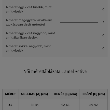
A méret egy kicsit kisebb, mint
0
amit viselek
A méret megegyezik az általam
1
szokásosan viselt mérettel
A méret egy kicsit nagyobb, mint
0
amit általában viselek
A méret sokkal nagyobb, mint
0
amit viselek
Női mérettáblázata Camel Active
MÉRET
MELLKAS
[A]
(cm)
DERÉK
[B] (cm)
CSÍPŐ
[C] (cm)
34
81-84
62-65
89-92