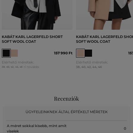
KABÁT KARL LAGERFELD SHORT
KABÁT KARL LAGERFELD SHO
SOFT WOOL COAT
SOFT WOOL COAT
157 990 Ft
15
Elérhető méretek:
Elérhető méretek:
+1 további
38
,
40
,
42
,
44
,
46
38
,
40
,
42
,
44
,
46
Recenziók
ÜGYFELEINKNEK ÁLTAL ÉRTÉKELT MÉRETEK
A méret sokkal kisebb, mint amit
0
viselek