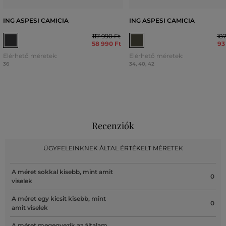
ING ASPESI CAMICIA
ING ASPESI CAMICIA
117 990 Ft
187
58 990 Ft
93
Elérhető méretek:
Elérhető méretek:
36
34
,
40
,
42
Recenziók
ÜGYFELEINKNEK ÁLTAL ÉRTÉKELT MÉRETEK
A méret sokkal kisebb, mint amit
0
viselek
A méret egy kicsit kisebb, mint
0
amit viselek
A méret megegyezik az általam