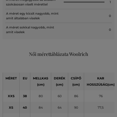
1
szokásosan viselt mérettel
A méret egy kicsit nagyobb, mint
0
amit általában viselek
A méret sokkal nagyobb, mint
0
amit viselek
Női mérettáblázata Woolrich
MÉRET
EU
MELLKAS
DERÉK
CSÍPŐ
KAR
(cm)
(cm)
(cm)
HOSSZÚSÁG(cm)
XXS
38
80
60
86
76
XS
40
84
64
90
77,5