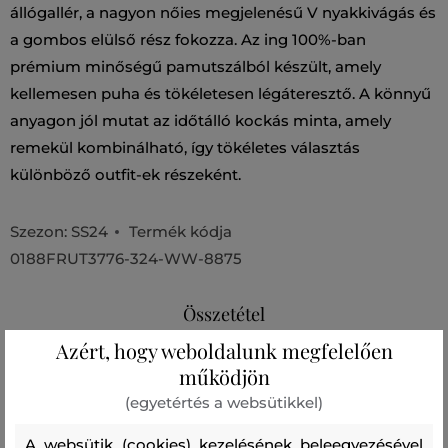
állógallér, a nagyon nőies megjelenésű V nyakkivágás és
a gombos elülső rész fokozza. Az ing 100%-ban
prémium minőségű pamutszálból készült, amely
kellemesen puha és tökéletesen légáteresztő. A könnyű
anyagon jól mutat az időtálló kockás minta, amely
remekül kombinálható, így tökéletes választás
különböző outfit-ek részeként.
Szezon: SS24
Termék kódja
0188FRUT3776-324-WW-8875
Összetétel
Azért, hogy weboldalunk megfelelően
működjön
felső anyag
(egyetértés a websütikkel)
PAMUT
100 %
A websütik (cookies) kezelésének beleegyezésével