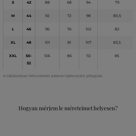
S
42
88
68
94
79
M
44
92
72
98
80,5
L
46
96
76
102
82
XL
48
101
81
107
83,5
XXL
50-
106
86
112
85
52
A táblázatban feltüntetett adatok tájékoztató jellegűek
Hogyan mérjem le méreteimet helyesen?