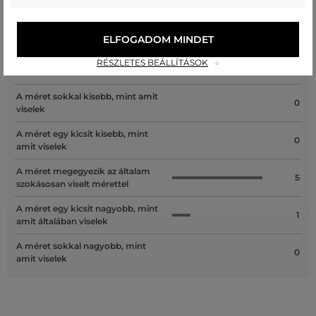
Recenziók
ELFOGADOM MINDET
RÉSZLETES BEÁLLÍTÁSOK
ÜGYFELEINKNEK ÁLTAL ÉRTÉKELT MÉRETEK
A méret sokkal kisebb, mint amit
0
viselek
A méret egy kicsit kisebb, mint
0
amit viselek
A méret megegyezik az általam
5
szokásosan viselt mérettel
A méret egy kicsit nagyobb, mint
1
amit általában viselek
A méret sokkal nagyobb, mint
0
amit viselek