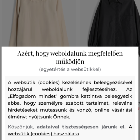
Azért, hogy weboldalunk megfelelően
működjön
(egyetértés a websütikkel)
A websütik (cookies) kezelésének beleegyezésével
hozzájárul weboldalunk fejlesztéséhez. Az
BLÚZ ASPESI TOP
ING ASPESI CAMICIA
„Elfogadom mindet" gombra kattintva beleegyezik
abba, hogy személyre szabott tartalmat, releváns
151 990 Ft
11
75 990 Ft
58
hirdetéseket mutassunk és vonzó, online vásárlási
Elérhető méretek:
Elérhető méretek:
élményt nyújtsunk Önnek.
34
,
36
,
38
36
Köszönjük,
adataival tisztességesen járunk el.
A
websütik (cookies) használata