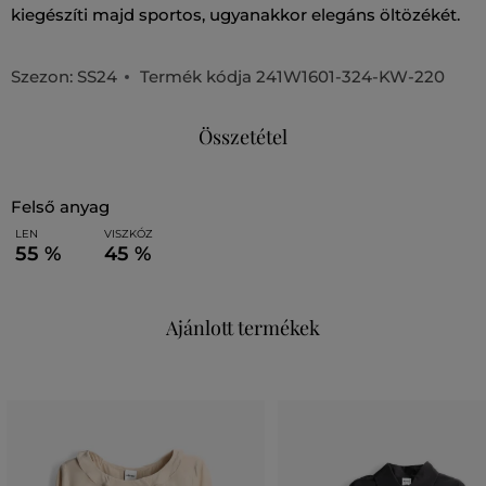
kiegészíti majd sportos, ugyanakkor elegáns öltözékét.
Szezon: SS24
Termék kódja
241W1601-324-KW-220
Összetétel
felső anyag
LEN
VISZKÓZ
55 %
45 %
Ajánlott termékek