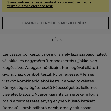
Szeretnék e-mailes értesítést kapni arról, amikor a
termék ismét elérhető lesz.
HASONLÓ TERMÉKEK MEGJELENÍTÉSE
Leírás
Lenvászonból készült női ing, amely laza szabású. Ejtett
vállakkal és nagyméretű, mandzsettás ujjakkal van
kiegészítve. Az egyszínű dizájnt Karl logóval ellátott
gyöngyház gombok teszik különlegessé. A len és
viszkóz kombinációjából készült anyag tökéletes
könnyűséget, légáteresztő képességet és kellemes
viseletet biztosít. Nyáron garantáltan értékelni fogja
majd a természetes anyag enyhén hűsítő hatását.
Remekül kombinálható darab, amely stílusosan