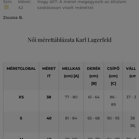
Szín
Méret:
Hogy áll?: A méret megegyezik az általam
42
szokásosan viselt mérettel
Zsuzsa B.
Női mérettáblázata Karl Lagerfeld
MÉRETGLOBAL
MÉRET
MELLKAS
DERÉK
CSÍPŐ
VÁLLA
IT
(cm) [A]
(cm)
(cm)
(cm)
[B]
[C]
XS
38
77 - 80
61 - 64
86 -
37 - 37
89
S
40
81 - 84
65 - 68
90 - 93
38 -
38,5