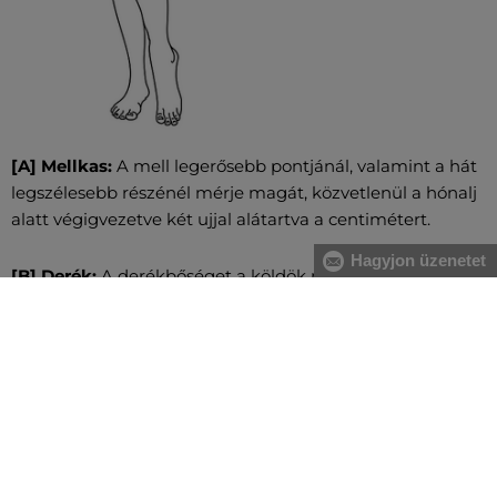
[A] Mellkas:
A mell legerősebb pontjánál, valamint a hát
legszélesebb részénél mérje magát, közvetlenül a hónalj
alatt végigvezetve két ujjal alátartva a centimétert.
Hagyjon üzenetet
[B] Derék:
A derékbőséget a köldök magasságában, a
legkeskenyebb résznél vezesse végig, vízszintesen, két
ujjal alátartva a centimétert. Nagyobb has esetében a
gerinc kanyarulatától a has legkiugróbb pontjáig mérje.
[C] Csípő:
Vezesse körbe oldalról kezdve a csípő és a
fenék legszélesebb részeinél a centimétert. Figyeljen
arra, hogy ne szorosan mérje és a centiméter legyen
vízszintes.