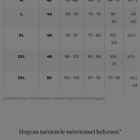
M
42
85 -88
69 - 72
94 - 97
39 - 39
L
44
89 - 92
73 - 76
98 -
40 -
101
40,5
XL
46
93 - 97
77 - 80
102 -
40,5 - 
105
2XL
48
98 - 102
82 - 86
106 -
41,5 - 
111
3XL
50
102 - 106
87 - 92
112 -116
42,5 -
43
A táblázatban feltüntetett adatok tájékoztató jellegűek
Hogyan mérjem le méreteimet helyesen?