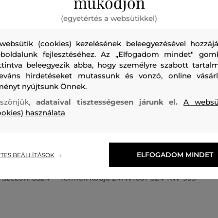
működjön
(egyetértés a websütikkel)
websütik (cookies) kezelésének beleegyezésével hozzájá
boldalunk fejlesztéséhez. Az „Elfogadom mindet" gom
ttintva beleegyezik abba, hogy személyre szabott tartalm
Lenvászonból készült női ing, amely laza szabású. Ejtett vál
leváns hirdetéseket mutassunk és vonzó, online vásárl
nagyméretű, mandzsettás ujjakkal van kiegészítve. Az egysz
ményt nyújtsunk Önnek.
logóval ellátott gyöngyház gombok teszik különlegessé. A 
szönjük,
adataival tisztességesen járunk el.
A websü
kombinációjából készült anyag tökéletes könnyűséget, lég
ookies) használata
képességet és kellemes viseletet biztosít. Nyáron garantált
majd a természetes anyag enyhén hűsítő hatását. Remekü
darab, amely stílusosan kiegészíti majd sportos, ugyanakko
ELFOGADOM MINDET
TES BEÁLLÍTÁSOK
Szezon: SS24
Termék kódja
241W1601-324-KW-999