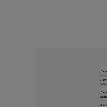
A mé
A mé
vise
A mé
szok
A mé