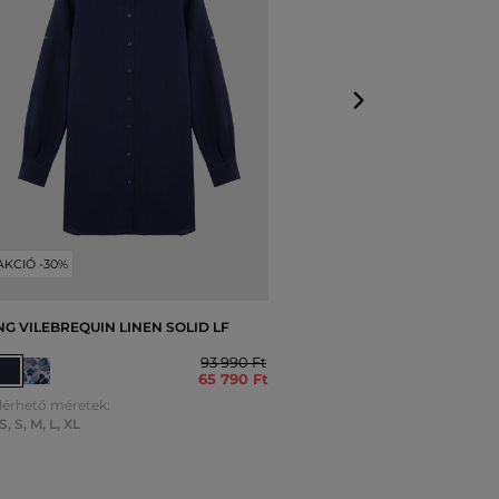
Elérhető mérete
XXS
,
XS
,
S
,
M
,
L
AKCIÓ -30%
NG VILEBREQUIN LINEN SOLID LF
93 990 Ft
65 790 Ft
lérhető méretek:
S
,
S
,
M
,
L
,
XL