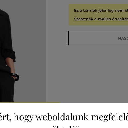
Ez a termék jelenleg nem e
Szeretnék e-mailes értesítés
HAS
A
KIÁR
ért, hogy weboldalunk megfelel