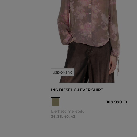
ÚJDONSÁG
ING DIESEL C-LEVER SHIRT
109 990 Ft
Elérhető méretek:
36
,
38
,
40
,
42