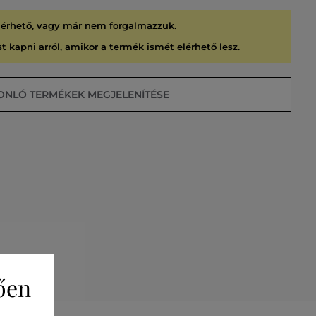
lérhető, vagy már nem forgalmazzuk.
t kapni arról, amikor a termék ismét elérhető lesz.
ONLÓ TERMÉKEK MEGJELENÍTÉSE
USÍTVA
ően