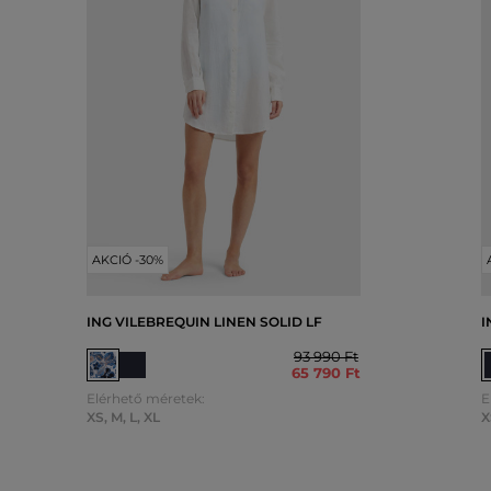
AKCIÓ -30%
ING VILEBREQUIN LINEN SOLID LF
I
93 990 Ft
65 790 Ft
Elérhető méretek:
E
XS
,
M
,
L
,
XL
X