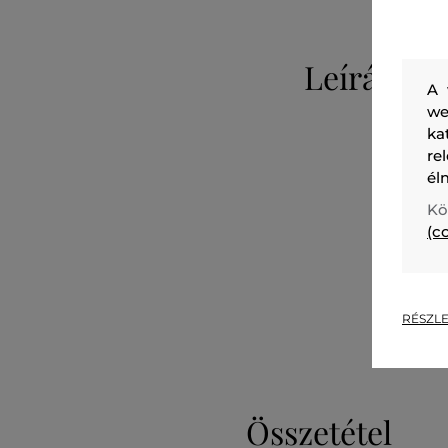
Leírás
A 
we
ka
re
él
Kö
(c
RÉSZLE
Összetétel