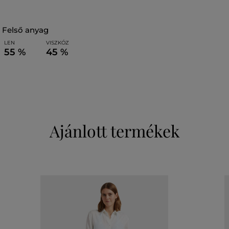
felső anyag
LEN
VISZKÓZ
55 %
45 %
Ajánlott termékek