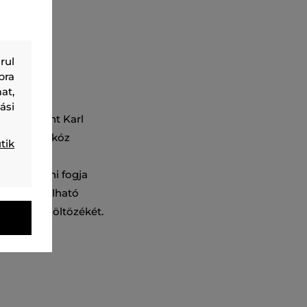
rul
bra
at,
lakkal és
ási
ínű dizájnt Karl
len és viszkóz
tik
áteresztő
an értékelni fogja
l kombinálható
r elegáns öltözékét.