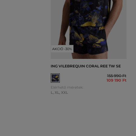
AKCIÓ -30%
ING VILEBREQUIN CORAL REE TW SE
155 990 Ft
109 190 Ft
Elérhető méretek:
L
,
XL
,
XXL