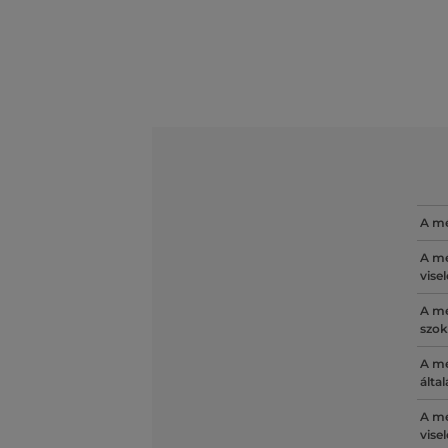
A mé
A mé
vise
A mé
szok
A mé
álta
A mé
vise