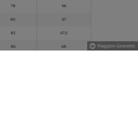
78
66
80
67
83
67,5
Hagyjon üzenetet
86
68
90
68,5
90
68,5
90
68,5
T HOSSZ(cm)
UJJOS HOSSZ (cm)