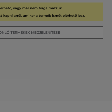
lérhető, vagy már nem forgalmazzuk.
t kapni arról, amikor a termék ismét elérhető lesz.
ONLÓ TERMÉKEK MEGJELENÍTÉSE
USÍTVA