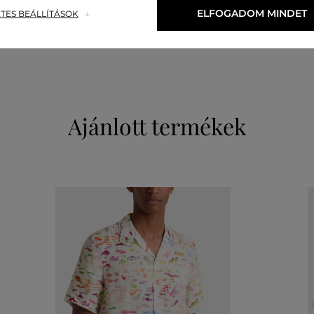
LEN
PAMUT
ELFOGADOM MINDET
TES BEÁLLÍTÁSOK
55 %
45 %
Ajánlott termékek