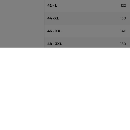
42 - L
122
44 -XL
130
46 - XXL
140
48 - 3XL
150
50 - 4XL
158
52 - 5XL
168
54 - 6XL
176
A táblázatban feltüntetett adatok tájékoztató jel
MÉRET SLIM FIT
MELLKAS [B] (cm