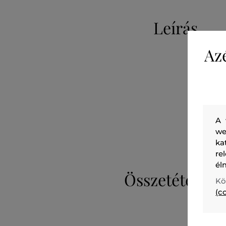
Leírás
Az
A 
we
ka
re
él
Összetétel
Kö
(c