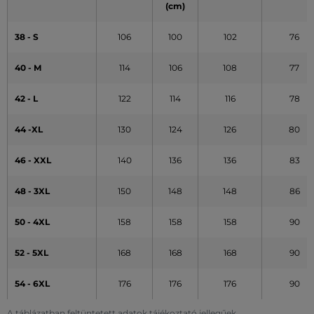
(cm)
38 - S
106
100
102
76
40 - M
114
106
108
77
42 - L
122
114
116
78
44 -XL
130
124
126
80
46 - XXL
140
136
136
83
48 - 3XL
150
148
148
86
50 - 4XL
158
158
158
90
52 - 5XL
168
168
168
90
54 - 6XL
176
176
176
90
A táblázatban feltüntetett adatok tájékoztató jellegűek