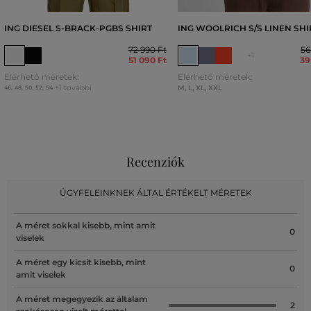
ING DIESEL S-BRACK-PGBS SHIRT
ING WOOLRICH S/S LINEN SHI
72 990 Ft
56
+1
51 090 Ft
39
Elérhető méretek:
Elérhető méretek:
+1 további
M
,
L
,
XL
,
XXL
46
,
48
,
50
,
52
,
54
Recenziók
ÜGYFELEINKNEK ÁLTAL ÉRTÉKELT MÉRETEK
A méret sokkal kisebb, mint amit
0
viselek
A méret egy kicsit kisebb, mint
0
amit viselek
A méret megegyezik az általam
2