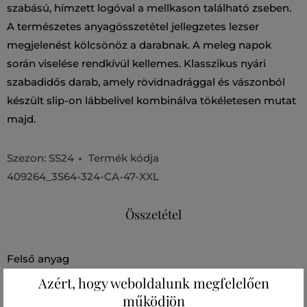
szabású, hímzett logóval a mellkason található zseben.
A természetes anyagösszetétel jellegzetes lezser
megjelenést kölcsönöz a darabnak. A meleg napok
során viselése rendkívül kellemes. Klasszikus nyári
szabadidős darab, amely rövidnadrággal és vászonból
készült slip-on lábbelivel kombinálva tökéletesen mutat
majd.
Szezon: SS24
Termék kódja
409264_3S64-324-CA-47-XXL
Összetétel
felső anyag
PAMUT
Azért, hogy weboldalunk megfelelően
100 %
működjön