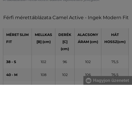
Férfi mérettáblázata Camel Active - Ingek Modern Fit
MÉRET SLIM
MELLKAS
DERÉK
ALACSONY
HÁT
FIT
[B] (cm)
[C]
ÁRAM (cm)
HOSSZ(cm)
(cm)
38 - S
102
96
102
75,5
40 - M
108
102
106
76,5
Hagyjon üzenetet
42 - L
116
110
112
77,5
44 -XL
124
120
120
79,5
46 - XXL
132
128
128
81,5
48 - 3XL
140
136
136
83,5