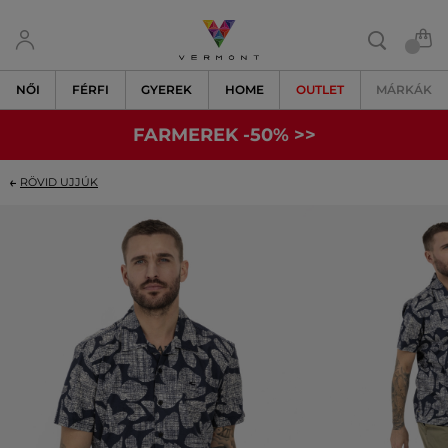
NŐI
FÉRFI
GYEREK
HOME
OUTLET
MÁRKÁK
FARMEREK -50% >>
RÖVID UJJÚK