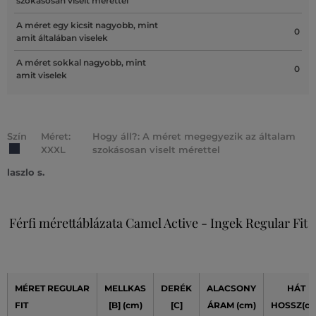
szokásosan viselt mérettel
A méret egy kicsit nagyobb, mint
0
amit általában viselek
A méret sokkal nagyobb, mint
0
amit viselek
Szín
Méret:
Hogy áll?: A méret megegyezik az általam
XXXL
szokásosan viselt mérettel
laszlo s.
Férfi mérettáblázata Camel Active - Ingek Regular Fit
MÉRET REGULAR
MELLKAS
DERÉK
ALACSONY
HÁT
FIT
[B] (cm)
[C]
ÁRAM (cm)
HOSSZ(cm