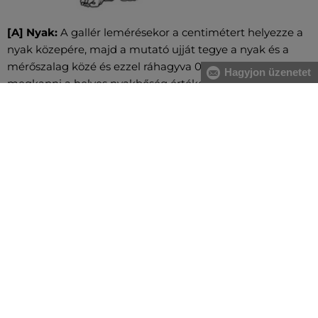
[A] Nyak:
A gallér lemérésekor a centimétert helyezze a
nyak közepére, majd a mutató ujját tegye a nyak és a
mérőszalag közé és ezzel ráhagyva 0,5 cm-t fogja
Hagyjon üzenetet
megkapni a helyes nyakbőség értéket.
[A] Mellkas:
A mell legerősebb pontjánál, valamint a hát
legszélesebb részénél mérje magát, közvetlenül a hónalj
alatt végigvezetve két ujjal alátartva a centimétert.
[B] Derék:
A derékbőséget a köldök magasságában, a
legkeskenyebb résznél vezesse végig, vízszintesen, két
ujjal alátartva a centimétert. Nagyobb has esetében a
gerinc kanyarulatától a has legkiugróbb pontjáig mérje.
[C] Csípő:
Vezesse körbe oldalról kezdve a csípő és a
fenék legszélesebb részeinél a centimétert. Figyeljen
arra, hogy ne szorosan mérje és a centiméter legyen