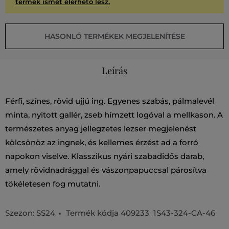
termék ismét elérhető lesz.
HASONLÓ TERMÉKEK MEGJELENÍTÉSE
Leírás
Férfi, színes, rövid ujjú ing. Egyenes szabás, pálmalevél
minta, nyitott gallér, zseb hímzett logóval a mellkason. A
természetes anyag jellegzetes lezser megjelenést
kölcsönöz az ingnek, és kellemes érzést ad a forró
napokon viselve. Klasszikus nyári szabadidős darab,
amely rövidnadrággal és vászonpapuccsal párosítva
tökéletesen fog mutatni.
Szezon: SS24
Termék kódja
409233_1S43-324-CA-46