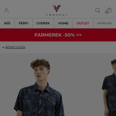
NŐI
FÉRFI
GYEREK
HOME
OUTLET
MÁRKÁK
FARMEREK -50% >>
RÖVID UJJÚK