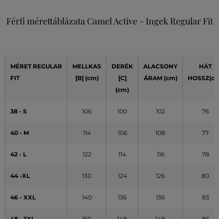
Férfi mérettáblázata Camel Active - Ingek Regular Fit
MÉRET REGULAR
MELLKAS
DERÉK
ALACSONY
HÁT
FIT
[B] (cm)
[C]
ÁRAM (cm)
HOSSZ(cm
(cm)
38 - S
106
100
102
76
40 - M
114
106
108
77
42 - L
122
114
116
78
44 -XL
130
124
126
80
46 - XXL
140
136
136
83
48 - 3XL
150
148
148
86