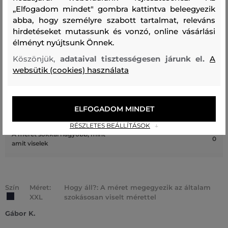
ÜGYFELEINKNEK ÁLTAL ÉRTÉKELT MÉRETEK
„Elfogadom mindet" gombra kattintva beleegyezik
abba, hogy személyre szabott tartalmat, releváns
A méret sokkal kisebb, mint amit
hirdetéseket mutassunk és vonzó, online vásárlási
0
viselek
élményt nyújtsunk Önnek.
A méret egy kicsit kisebb, mint
Köszönjük,
adataival tisztességesen járunk el.
A
0
amit viselek
websütik (cookies) használata
A méret megegyezik az általam
1
szokásosan viselt mérettel
A méret egy kicsit nagyobb, mint
ELFOGADOM MINDET
0
amit általában viselek
RÉSZLETES BEÁLLÍTÁSOK
A méret sokkal nagyobb, mint
0
amit viselek
Szín
Méret:
Hogy áll?: A méret megegyezik az általam
XXL
szokásosan viselt mérettel
Gábor K.