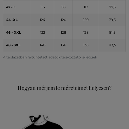
42 - L
116
110
112
77,5
44 -XL
124
120
120
79,5
46 - XXL
132
128
128
81,5
48 - 3XL
140
136
136
83,5
A táblázatban feltüntetett adatok tájékoztató jellegűek
Hogyan mérjem le méreteimet helyesen?