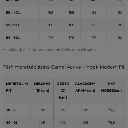
50 - 4XL
158
158
158
90
52 - 5XL
168
168
168
90
54 - 6XL
176
176
176
90
A táblázatban feltüntetett adatok tájékoztató jellegűek
Férfi mérettáblázata Camel Active - Ingek Modern Fit
MÉRET SLIM
MELLKAS
DERÉK
ALACSONY
HÁT
FIT
[B] (cm)
[C]
ÁRAM (cm)
HOSSZ(cm)
(cm)
38 - S
102
96
102
75,5
40 - M
108
102
106
76,5