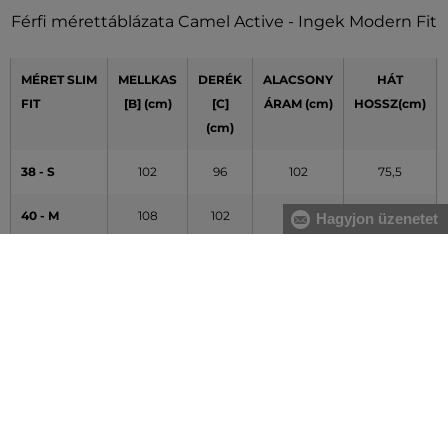
Férfi mérettáblázata Camel Active - Ingek Modern Fit
MÉRET SLIM
MELLKAS
DERÉK
ALACSONY
HÁT
FIT
[B] (cm)
[C]
ÁRAM (cm)
HOSSZ(cm)
(cm)
38 - S
102
96
102
75,5
40 - M
108
102
106
76,5
Hagyjon üzenetet
42 - L
116
110
112
77,5
44 -XL
124
120
120
79,5
46 - XXL
132
128
128
81,5
48 - 3XL
140
136
136
83,5
A táblázatban feltüntetett adatok tájékoztató jellegűek