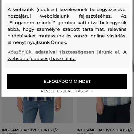
A websütik (cookies) kezelésének beleegyezésével
hozzájárul weboldalunk fejlesztéséhez. Az
„Elfogadom mindet" gombra kattintva beleegyezik
abba, hogy személyre szabott tartalmat, releváns
hirdetéseket mutassunk és vonzó, online vásárlási
élményt nyújtsunk Önnek.
Köszönjük,
adataival tisztességesen járunk el.
A
websütik (cookies) használata
ELFOGADOM MINDET
RÉSZLETES BEÁLLÍTÁSOK
ING CAMEL ACTIVE SHIRTS 1/2
ING CAMEL ACTIVE SHIRTS 1/2