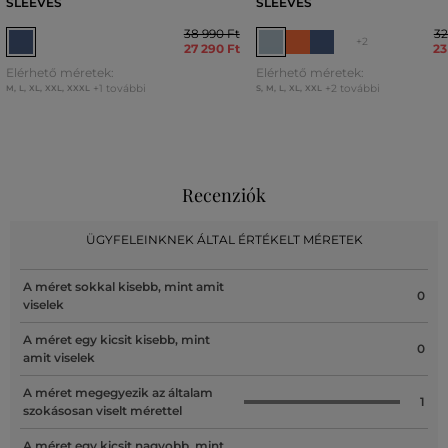
SLEEVES
SLEEVES
38 990 Ft
32
+2
27 290 Ft
23
Elérhető méretek:
Elérhető méretek:
+1 további
+2 további
M
,
L
,
XL
,
XXL
,
XXXL
S
,
M
,
L
,
XL
,
XXL
Recenziók
ÜGYFELEINKNEK ÁLTAL ÉRTÉKELT MÉRETEK
A méret sokkal kisebb, mint amit
0
viselek
A méret egy kicsit kisebb, mint
0
amit viselek
A méret megegyezik az általam
1
szokásosan viselt mérettel
A méret egy kicsit nagyobb, mint