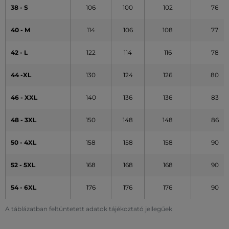
38 - S
106
100
102
76
40 - M
114
106
108
77
42 - L
122
114
116
78
44 -XL
130
124
126
80
46 - XXL
140
136
136
83
48 - 3XL
150
148
148
86
50 - 4XL
158
158
158
90
52 - 5XL
168
168
168
90
54 - 6XL
176
176
176
90
A táblázatban feltüntetett adatok tájékoztató jellegűek