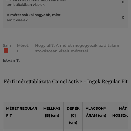
0
amit általában viselek
A méret sokkal nagyobb, mint
0
amit viselek
Szín
Méret:
Hogy áll?: A méret megegyezik az általam
L
szokásosan viselt mérettel
István T.
Férfi mérettáblázata Camel Active - Ingek Regular Fit
MÉRET REGULAR
MELLKAS
DERÉK
ALACSONY
HÁT
FIT
[B] (cm)
[C]
ÁRAM (cm)
HOSSZ(cm
(cm)