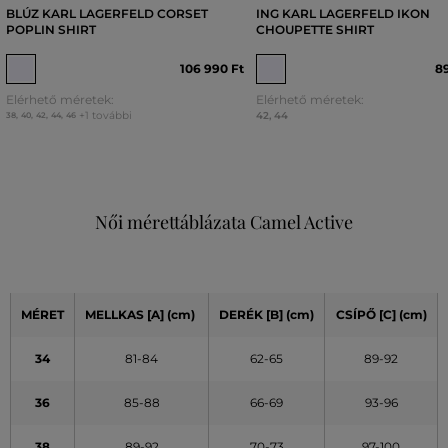
BLÚZ KARL LAGERFELD CORSET
ING KARL LAGERFELD IKON
POPLIN SHIRT
CHOUPETTE SHIRT
106 990 Ft
89
Elérhető méretek:
Elérhető méretek:
+1 további
42
,
44
38
,
40
,
42
,
44
,
46
Női mérettáblázata Camel Active
MÉRET
MELLKAS
[A]
(cm)
DERÉK
[B] (cm)
CSÍPŐ
[C] (cm)
34
81-84
62-65
89-92
36
85-88
66-69
93-96
38
89-92
70-73
97-100