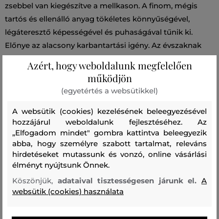
zsebbel van kiegészítve a mellkason. A finom, mégis
tartós és ellenálló anyag tökéletes könnyűségével,
légáteresztő képességével és puhaságával tűnik ki.
Előnye az alacsony karbantartási igény. Az évszaknak
megfelelő színek gyönyörű kombinációja a tartán
Azért, hogy weboldalunk megfelelően
kockás mintával kombinálva remekül mutat majd
működjön
világos farmer nadrággal és barna bokacsizmával.
(egyetértés a websütikkel)
A websütik (cookies) kezelésének beleegyezésével
Szezon: FW24
Termék kódja
309735_4S10-624-CW-16
hozzájárul weboldalunk fejlesztéséhez. Az
„Elfogadom mindet" gombra kattintva beleegyezik
Összetétel
abba, hogy személyre szabott tartalmat, releváns
hirdetéseket mutassunk és vonzó, online vásárlási
élményt nyújtsunk Önnek.
felső anyag
Köszönjük,
adataival tisztességesen járunk el.
A
VISZKÓZ
websütik (cookies) használata
100 %