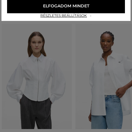
Ajánlott termékek
ELFOGADOM MINDET
RÉSZLETES BEÁLLÍTÁSOK