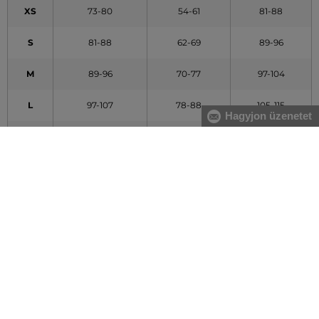
XS
73-80
54-61
81-88
S
81-88
62-69
89-96
M
89-96
70-77
97-104
L
97-107
78-88
105-115
Hagyjon üzenetet
XL
108-119
89-100
116-127
XXL
120-132
101-113
128-140
A táblázatban feltüntetett adatok tájékoztató jellegűek
Hogyan mérjem le méreteimet helyesen?