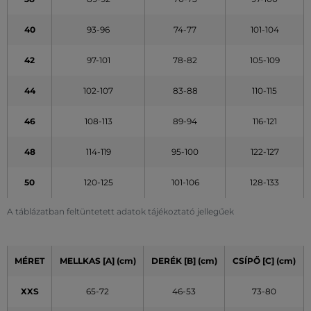
40
93-96
74-77
101-104
42
97-101
78-82
105-109
44
102-107
83-88
110-115
46
108-113
89-94
116-121
48
114-119
95-100
122-127
50
120-125
101-106
128-133
A táblázatban feltüntetett adatok tájékoztató jellegűek
MÉRET
MELLKAS [A] (cm)
DERÉK [B] (cm)
CSÍPŐ [C] (cm)
XXS
65-72
46-53
73-80