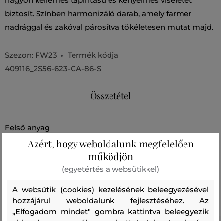
nagyon kellemes tapintású és kényelmes viseletet
biztosít. Színben harmonizáló darab, amely farmer
nadrággal és zakóval párosítva tökéletesen mutat majd.
Szezon: FW23
Termék kódja
409116_2S56-623-CA-86-S
Összetétel
felső anyag
Azért, hogy weboldalunk megfelelően
PAMUT
100 %
működjön
(egyetértés a websütikkel)
Ajánlott termékek
A websütik (cookies) kezelésének beleegyezésével
hozzájárul weboldalunk fejlesztéséhez. Az
„Elfogadom mindet" gombra kattintva beleegyezik