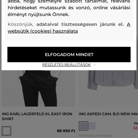
abba, hogy személyre szabott tartalmat, releváns
hirdetéseket mutassunk és vonzó, online vásárlási
élményt nyújtsunk Önnek.
Köszönjük,
adataival tisztességesen járunk el.
A
websütik (cookies) használata
ELFOGADOM MINDET
RÉSZLETES BEÁLLÍTÁSOK
ING KARL LAGERFELD KL EASY IRON
ING ASPESI CAM. B.D NEW MA
SHIRT
79
55
89 990 Ft
Elérhető méretek: