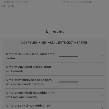
Elérhető méretek:
+1 további
39
,
40
,
41
,
42
,
43
S
,
M
,
L
,
XL
Recenziók
ÜGYFELEINKNEK ÁLTAL ÉRTÉKELT MÉRETEK
A méret sokkal kisebb, mint amit
1
viselek
A méret egy kicsit kisebb, mint
0
amit viselek
A méret megegyezik az általam
1
szokásosan viselt mérettel
A méret egy kicsit nagyobb, mint
0
amit általában viselek
A méret sokkal nagyobb, mint
0