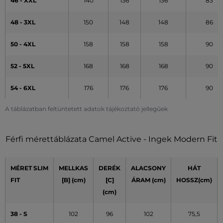
46 - XXL
140
136
136
83
48 - 3XL
150
148
148
86
50 - 4XL
158
158
158
90
52 - 5XL
168
168
168
90
54 - 6XL
176
176
176
90
A táblázatban feltüntetett adatok tájékoztató jellegűek
Férfi mérettáblázata Camel Active - Ingek Modern Fit
MÉRET SLIM
MELLKAS
DERÉK
ALACSONY
HÁT
FIT
[B] (cm)
[C]
ÁRAM (cm)
HOSSZ(cm)
(cm)
38 - S
102
96
102
75,5