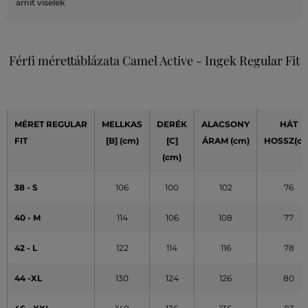
amit viselek
Férfi mérettáblázata Camel Active - Ingek Regular Fit
MÉRET REGULAR
MELLKAS
DERÉK
ALACSONY
HÁT
FIT
[B] (cm)
[C]
ÁRAM (cm)
HOSSZ(cm
(cm)
38 - S
106
100
102
76
40 - M
114
106
108
77
42 - L
122
114
116
78
44 -XL
130
124
126
80