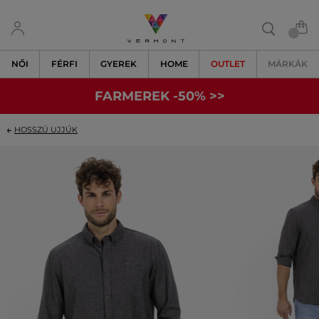
NŐI
FÉRFI
GYEREK
HOME
OUTLET
MÁRKÁK
FARMEREK -50% >>
HOSSZÚ UJJÚK