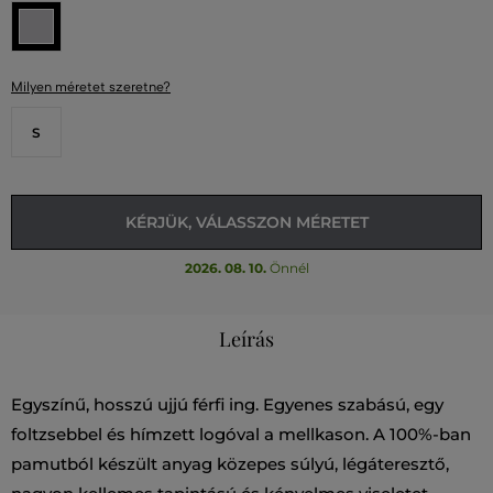
Milyen méretet szeretne?
S
KÉRJÜK, VÁLASSZON MÉRETET
2026. 08. 10.
Önnél
Leírás
Egyszínű, hosszú ujjú férfi ing. Egyenes szabású, egy
foltzsebbel és hímzett logóval a mellkason. A 100%-ban
pamutból készült anyag közepes súlyú, légáteresztő,