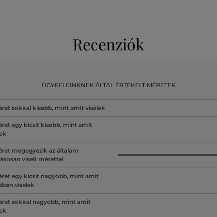
Recenziók
ÜGYFELEINKNEK ÁLTAL ÉRTÉKELT MÉRETEK
ret sokkal kisebb, mint amit viselek
ret egy kicsit kisebb, mint amit
lek
ret megegyezik az általam
ásosan viselt mérettel
ret egy kicsit nagyobb, mint amit
lában viselek
ret sokkal nagyobb, mint amit
lek