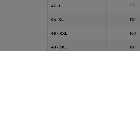
42 - L
122
44 -XL
130
46 - XXL
140
48 - 3XL
150
50 - 4XL
158
52 - 5XL
168
54 - 6XL
176
A táblázatban feltüntetett adatok tájékoztató jel
MÉRET SLIM FIT
MELLKAS [B] (cm