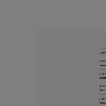
A mé
A mé
vise
A mé
szok
A mé
álta
A mé
vise