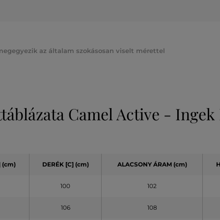
megegyezik az általam szokásosan viselt mérettel
ttáblázata Camel Active - Ingek 
 (cm)
DERÉK [C] (cm)
ALACSONY ÁRAM (cm)
H
100
102
106
108