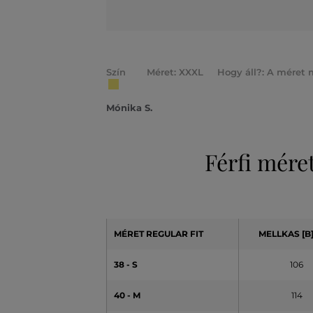
Szín
Méret: XXXL
Hogy áll?: A méret 
Mónika S.
Férfi mére
MÉRET REGULAR FIT
MELLKAS [B]
38 - S
106
40 - M
114