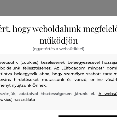
ért, hogy weboldalunk megfelel
Kockás férfi ing, amely hosszú ujjakkal van ellátva és egye
működjön
zsebbel, mellkasán logóval. A 100%-ban pamutból készült 
légáteresztő, nagyon kellemes tapintású és kényelmes visel
(egyetértés a websütikkel)
Jellegzetes színű darab, amely farmer nadrággal és sportd
tökéletesen mutat majd.
websütik (cookies) kezelésének beleegyezésével hozzájá
boldalunk fejlesztéséhez. Az „Elfogadom mindet" gom
ttintva beleegyezik abba, hogy személyre szabott tartalm
Szezon: SS24
Termék kódja
409112_3S12-324-CA-62
leváns hirdetéseket mutassunk és vonzó, online vásárl
ményt nyújtsunk Önnek.
szönjük,
adataival tisztességesen járunk el.
A websü
ookies) használata
felső anyag