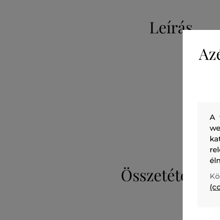
Leírás
Az
A 
we
ka
re
él
Összetétel
Kö
(c