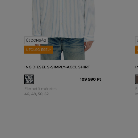
ÚJDONSÁG
UTOLSÓ ESÉLY
ING DIESEL S-SIMPLY-AGCL SHIRT
I
109 990 Ft
Elérhető méretek:
E
46
,
48
,
50
,
52