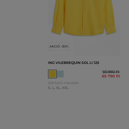
AKCIÓ -30%
ING VILEBREQUIN SOL LI 125
93 990 Ft
65 790 Ft
Elérhető méretek:
S
,
L
,
XL
,
XXL