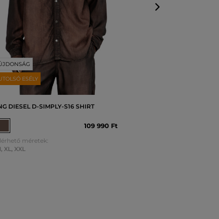
ÚJDONSÁG
UTOLSÓ ESÉLY
NG DIESEL D-SIMPLY-S16 SHIRT
109 990 Ft
lérhető méretek:
M
,
XL
,
XXL