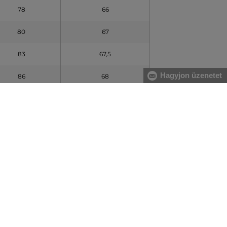
78
66
80
67
83
67,5
Hagyjon üzenetet
86
68
90
68,5
90
68,5
90
68,5
T HOSSZ(cm)
UJJOS HOSSZ (cm)