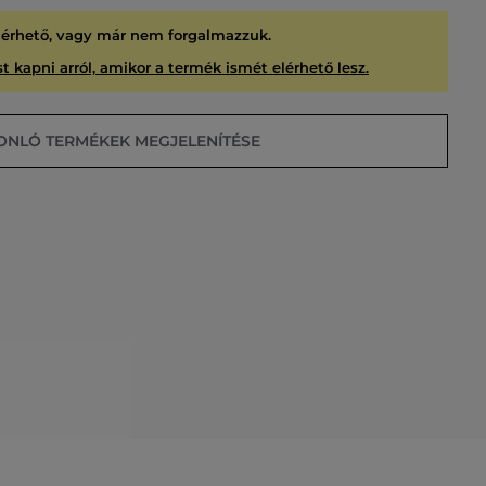
lérhető, vagy már nem forgalmazzuk.
t kapni arról, amikor a termék ismét elérhető lesz.
ONLÓ TERMÉKEK MEGJELENÍTÉSE
USÍTVA