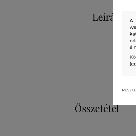
Leírás
A 
we
ka
re
él
Kö
(c
RÉSZLE
Összetétel