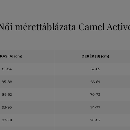
Női mérettáblázata Camel Activ
LKAS
[A]
(cm)
DERÉK
[B] (cm)
81-84
62-65
85-88
66-69
89-92
70-73
93-96
74-77
97-101
78-82