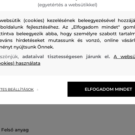
(egyetértés a websütikkel)
websütik (cookies) kezelésének beleegyezésével hozzájá
boldalunk fejlesztéséhez. Az „Elfogadom mindet" gom
ttintva beleegyezik abba, hogy személyre szabott tartalm
Női galléros ing, amely laza szabású. Elülső oldalán egy n
leváns hirdetéseket mutassunk és vonzó, online vásárl
hátsó résszel. A könnyű és tökéletesen légáteresztő anyag 
ményt nyújtsunk Önnek.
kényelmet garantál. Sima megjelenésének köszönhetően a
szönjük,
adataival tisztességesen járunk el.
A websü
hatást kelt, így tökéletesen mutat majd egy szűk, elegáns 
ookies) használata
testhezálló zakóval kombinált öltözék részeként.
Szezon: FW24
Termék kódja
309784_4S02-624-CW-54
ELFOGADOM MINDET
TES BEÁLLÍTÁSOK
felső anyag