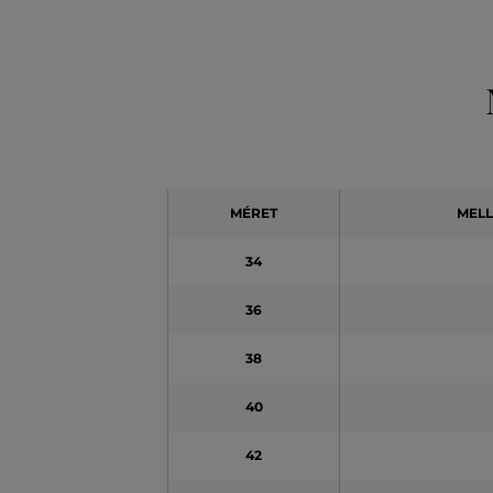
MÉRET
MEL
34
36
38
40
42