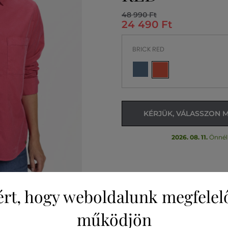
48 990 Ft
24 490 Ft
BRICK RED
KÉRJÜK, VÁLASSZON 
2026. 08. 11.
Önnél
ért, hogy weboldalunk megfelel
működjön