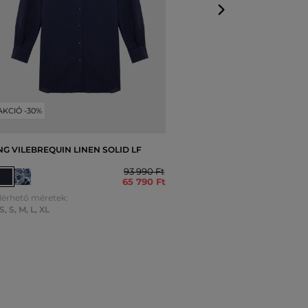
AKCIÓ -30%
NG VILEBREQUIN LINEN SOLID LF
93 990 Ft
65 790 Ft
lérhető méretek:
S
,
S
,
M
,
L
,
XL