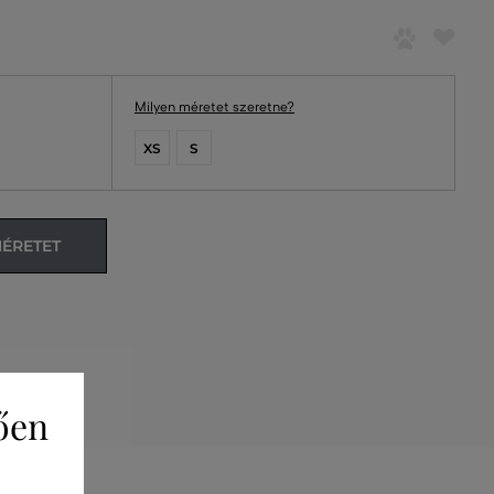
Milyen méretet szeretne?
XS
S
MÉRETET
ően