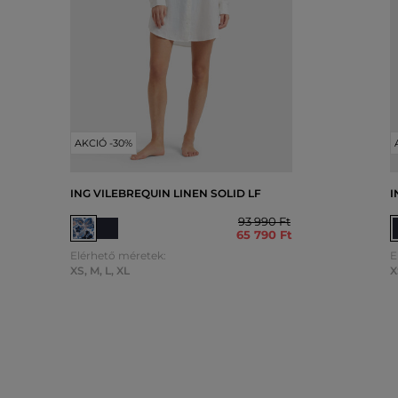
AKCIÓ -30%
ING VILEBREQUIN LINEN SOLID LF
I
93 990 Ft
65 790 Ft
Elérhető méretek:
E
XS
,
M
,
L
,
XL
X