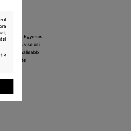
rul
bra
at,
agy zsebbel. Egyenes
ási
maximális viselési
z ing formálisabb
tik
nadrággal és