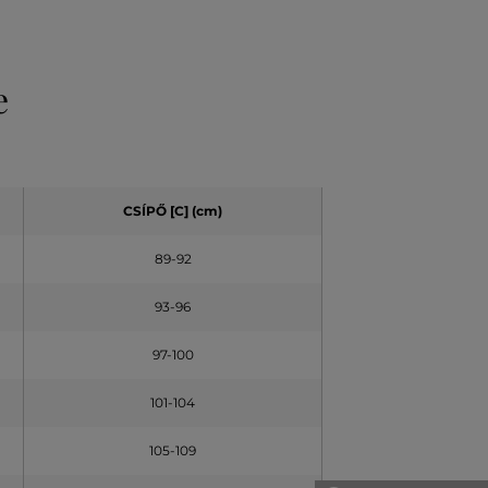
e
CSÍPŐ
[C] (cm)
89-92
93-96
97-100
101-104
105-109