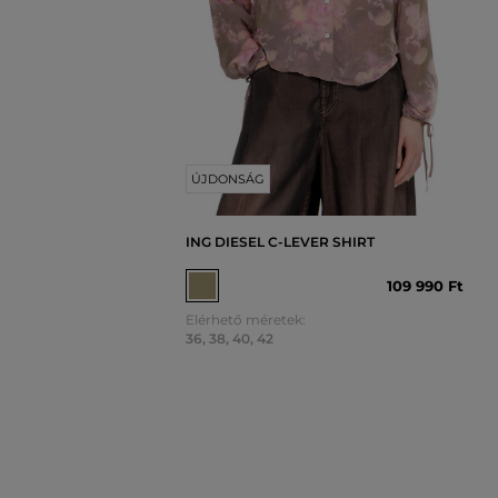
ÚJDONSÁG
ING DIESEL C-LEVER SHIRT
109 990 Ft
Elérhető méretek:
36
,
38
,
40
,
42