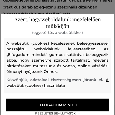
képességével és puhaságával tűnik ki. Ez a kényelmes és
praktikus darab az egyszínű szezonális dizájnban
ízlésesen feldobja majd téli stílusát.
Azért, hogy weboldalunk megfelelően
működjön
Szezon: FW23
Termék kódja
309731_2S11-623-CW-96
(egyetértés a websütikkel)
Összetétel
A websütik (cookies) kezelésének beleegyezésével
hozzájárul weboldalunk fejlesztéséhez. Az
„Elfogadom mindet" gombra kattintva beleegyezik
felső anyag
abba, hogy személyre szabott tartalmat, releváns
hirdetéseket mutassunk és vonzó, online vásárlási
VISZKÓZ
100 %
élményt nyújtsunk Önnek.
Köszönjük,
adataival tisztességesen járunk el.
A
websütik (cookies) használata
Ajánlott termékek
ELFOGADOM MINDET
RÉSZLETES BEÁLLÍTÁSOK