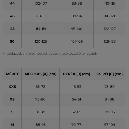
44
102-107
83-88
110-115
46
108-113
89-94
116-121
48
114-119
95-100
122-127
50
120-125
101-106
128-133
A táblázatban feltüntetett adatok tájékoztató jellegűek
MÉRET
MELLKAS [A] (cm)
DERÉK [B] (cm)
CSÍPŐ [C] (cm)
XXS
65-72
46-53
73-80
XS
73-80
54-61
81-88
S
81-88
62-69
89-96
M
89-96
70-77
97-104