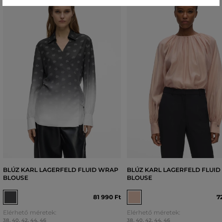
BLÚZ KARL LAGERFELD FLUID WRAP
BLÚZ KARL LAGERFELD FLUID
BLOUSE
BLOUSE
81 990 Ft
7
Elérhető méretek:
Elérhető méretek:
38
,
40
,
42
,
44
,
46
38
,
40
,
42
,
44
,
46