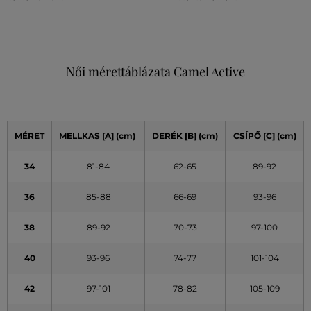
Női mérettáblázata Camel Active
MÉRET
MELLKAS
[A]
(cm)
DERÉK
[B] (cm)
CSÍPŐ
[C] (cm)
34
81-84
62-65
89-92
36
85-88
66-69
93-96
38
89-92
70-73
97-100
40
93-96
74-77
101-104
42
97-101
78-82
105-109