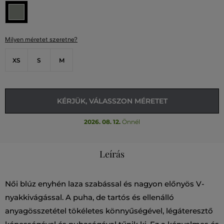
Milyen méretet szeretne?
XS
S
M
KÉRJÜK, VÁLASSZON MÉRETET
2026. 08. 12.
Önnél
Leírás
Női blúz enyhén laza szabással és nagyon előnyös V-
nyakkivágással. A puha, de tartós és ellenálló
anyagösszetétel tökéletes könnyűségével, légáteresztő