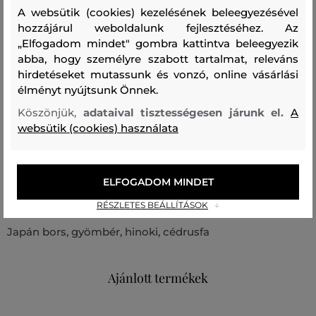
rajongói számára egy nagyon jellegzetes márkát
A websütik (cookies) kezelésének beleegyezésével
fedeztünk fel a felkelő nap országában, Japánban. Nincs
hozzájárul weboldalunk fejlesztéséhez. Az
„Elfogadom mindet" gombra kattintva beleegyezik
kétségünk afelől, hogy Az ELEMENSE projekt hozzánk
abba, hogy személyre szabott tartalmat, releváns
hasonlóan Önt is el fogja kápráztatni Az illóolajok,
hirdetéseket mutassunk és vonzó, online vásárlási
illatpálcikák vagy kavicsos diffúzorok kínálatával. Nap
élményt nyújtsunk Önnek.
mint nap.
Köszönjük,
adataival tisztességesen járunk el.
A
websütik (cookies) használata
Termék kódja
98105-0-HH-999-0
Összetétel
ELFOGADOM MINDET
RÉSZLETES BEÁLLÍTÁSOK
Japán bors, gyömbér, hinoki, cédrusfa
Ajánlott termékek