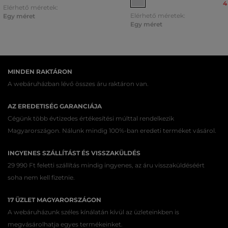
4
Elérhető méretek:
Elérhető méretek:
Egy méret
Egy méret
MINDEN RAKTÁRON
A webáruházban lévő összes áru raktáron van.
AZ EREDETISÉG GARANCIÁJA
Cégünk több évtizedes értékesítési múlttal rendelkezik
Magyarországon. Nálunk mindig 100%-ban eredeti terméket vásárol.
INGYENES SZÁLLÍTÁST ÉS VISSZAKÜLDÉS
29 990 Ft feletti szállítás mindig ingyenes, az áru visszaküldéséért
soha nem kell fizetnie.
17 ÜZLET MAGYARORSZÁGON
A webáruházunk széles kínálatán kívül az üzleteinkben is
megvásárolhatja egyes termékeinket.