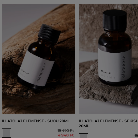
ILLATOLAJ ELEMENSE - SUOU 20ML
ILLATOLAJ ELEMENSE - SEKIS
20ML
16 490 Ft
4 940 Ft
1