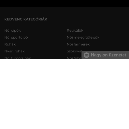
KEDVENC KATEGÓRIÁK
Női cipők
Retikülök
Női sportcipő
Női melegítőfelsők
Ruhák
Női farmerek
Nyári ruhák
Szoknyák
Hagyjon üzenetet
Női fürdőruhák
Női fehérneműk
Férfi cipők
Férfi melegítőfelsők
Férfi sportcipő
Férfi melegítőnadrágok
Férfi farmerek
Férfi pulóverek
Férfi rövidnadrágok
Férfi ingek
Férfi fehérneműk
Férfi trikók
KAPCSOLAT