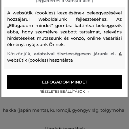
(egyetértés a websütikkel)
Az ELEMENSE márkárol: A minimalista beltéri parfümök
A websütik (cookies) kezelésének beleegyezésével
rajongói számára egy nagyon jellegzetes márkát
hozzájárul weboldalunk fejlesztéséhez. Az
„Elfogadom mindet" gombra kattintva beleegyezik
fedeztünk fel a felkelő nap országában, Japánban. Nincs
abba, hogy személyre szabott tartalmat, releváns
kétségünk afelől, hogy Az ELEMENSE projekt hozzánk
hirdetéseket mutassunk és vonzó, online vásárlási
hasonlóan Önt is el fogja kápráztatni Az illóolajok,
élményt nyújtsunk Önnek.
illatpálcikák vagy kavicsos diffúzorok kínálatával. Nap
Köszönjük,
adataival tisztességesen járunk el.
A
mint nap.
websütik (cookies) használata
Termék kódja
98101-0-HH-999-0
ELFOGADOM MINDET
Összetétel
RÉSZLETES BEÁLLÍTÁSOK
hakka (japán menta), kuromoji, gyöngyvirág, tölgymoha