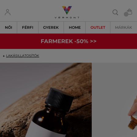
NŐI
FÉRFI
GYEREK
HOME
OUTLET
MÁRKÁK
FARMEREK -50% >>
LAKÁSILLATOSÍTÓK