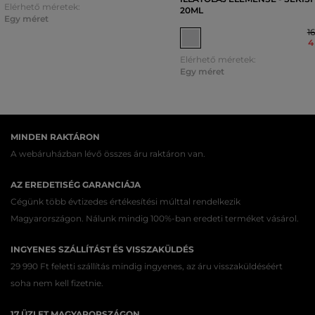
Elérhető méretek:
20ML
Egy méret
1
4
Elérhető méretek:
Egy méret
MINDEN RAKTÁRON
A webáruházban lévő összes áru raktáron van.
AZ EREDETISÉG GARANCIÁJA
Cégünk több évtizedes értékesítési múlttal rendelkezik
Magyarországon. Nálunk mindig 100%-ban eredeti terméket vásárol.
INGYENES SZÁLLÍTÁST ÉS VISSZAKÜLDÉS
29 990 Ft feletti szállítás mindig ingyenes, az áru visszaküldéséért
soha nem kell fizetnie.
17 ÜZLET MAGYARORSZÁGON