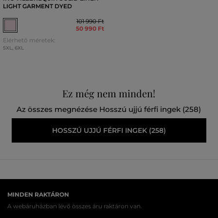
LIGHT GARMENT DYED
101 990 Ft
50 990 Ft
Elérhető méretek:
5XL
,
6XL
Ez még nem minden!
Az összes megnézése Hosszú ujjú férfi ingek (258)
HOSSZÚ UJJÚ FÉRFI INGEK (258)
MINDEN RAKTÁRON
A webáruházban lévő összes áru raktáron van.