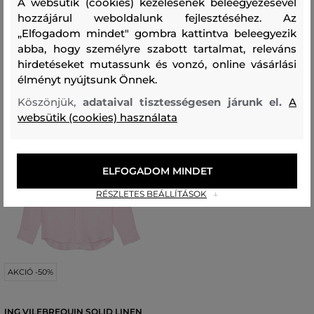
A websütik (cookies) kezelésének beleegyezésével
Elérhető méretek:
Elérhető méretek:
hozzájárul weboldalunk fejlesztéséhez. Az
155
,
165
,
170
44
,
46
,
48
,
50
,
52
„Elfogadom mindet" gombra kattintva beleegyezik
abba, hogy személyre szabott tartalmat, releváns
hirdetéseket mutassunk és vonzó, online vásárlási
élményt nyújtsunk Önnek.
Köszönjük,
adataival tisztességesen járunk el.
A
websütik (cookies) használata
ELFOGADOM MINDET
RÉSZLETES BEÁLLÍTÁSOK
AKCIÓ -50%
ING VILEBREQUIN SOLID LINEN