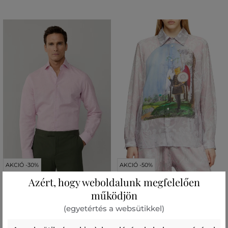
AKCIÓ -30%
AKCIÓ -50%
Azért, hogy weboldalunk megfelelően
működjön
ING HACKETT LONDON FORMAL
ING DIESEL S-SIMPLY-A-AJFW
BENGAL STR
SHIRT
(egyetértés a websütikkel)
60 990 Ft
122 990 Ft
42 690 Ft
61 490 Ft