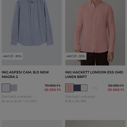
AKCIÓ -30%
AKCIÓ -30%
ING ASPESI CAM. B.D NEW
ING HACKETT LONDON ESS GMD
MAGRA 2
LINEN BRPT
79 990 Ft
56 990 Ft
+5
55 990 Ft
39 890 Ft
Elérhető méretek:
Elérhető méretek:
+1 további
S
,
M
,
L
,
XL
,
XXL
39
,
40
,
41
,
42
,
43