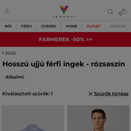
NŐI
FÉRFI
GYEREK
HOME
OUTLET
MÁRKÁK
FARMEREK -50% >>
INGEK
Hosszú ujjú férfi ingek - rózsaszín
Alkalmi
Kiválasztott szűrők: 1
Szűrők törlése