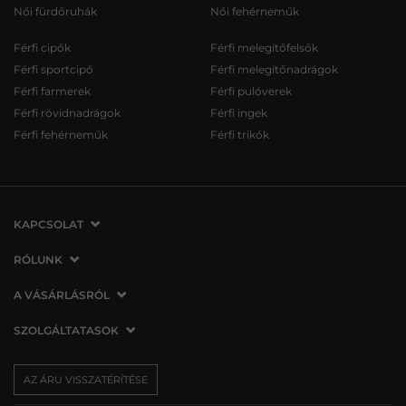
Női fürdőruhák
Női fehérneműk
Férfi cipők
Férfi melegítőfelsők
Férfi sportcipő
Férfi melegítőnadrágok
Férfi farmerek
Férfi pulóverek
Férfi rövidnadrágok
Férfi ingek
Férfi fehérneműk
Férfi trikók
KAPCSOLAT
VERMONT Services Slovakia s. r. o.
RÓLUNK
Vlčie hrdlo 53
Cégünkről
A VÁSÁRLÁSRÓL
821 07 Bratislava
Elérhetőség
Szlovákia
A vásárlás menete
SZOLGÁLTATASOK
Üzleteink
tel.:
06 1 901 1901
Általános szerződési feltételek
Affiliate
Szállítás és fizetés
info@vermont.hu
Az áru visszatérítése/visszáru
AZ ÁRU VISSZATÉRÍTÉSE
Sajtó
Ajándékutalványok
Panaszok