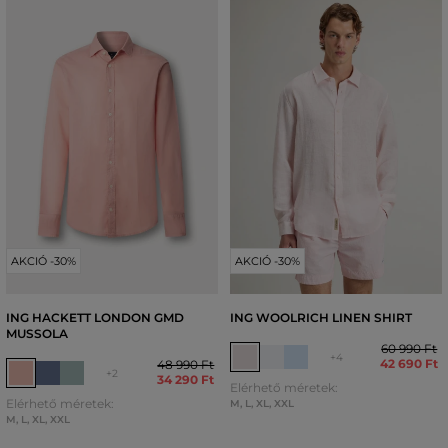
AKCIÓ -30%
AKCIÓ -30%
ING HACKETT LONDON GMD
ING WOOLRICH LINEN SHIRT
MUSSOLA
60 990 Ft
+4
42 690 Ft
48 990 Ft
+2
34 290 Ft
Elérhető méretek:
Elérhető méretek:
M
,
L
,
XL
,
XXL
M
,
L
,
XL
,
XXL