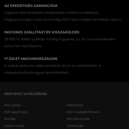
AZ EREDETISÉG GARANCIÁJA
Cégünk több évtizedes értékesítési múlttal rendelkezik
Magyarországon. Nálunk mindig 100%-ban eredeti terméket vásárol.
INGYENES SZÁLLÍTÁST ÉS VISSZAKÜLDÉS
29 990 Ft feletti szállítás mindig ingyenes, az áru visszaküldéséért
soha nem kell fizetnie.
17 ÜZLET MAGYARORSZÁGON
A webáruházunk széles kínálatán kívül az üzleteinkben is
megvásárolhatja egyes termékeinket.
KEDVENC KATEGÓRIÁK
Női cipők
Retikülök
Női sportcipő
Női melegítőfelsők
Ruhák
Női farmerek
Nyári ruhák
Szoknyák