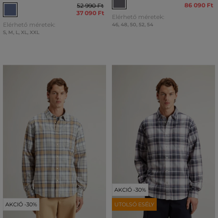
86 090 Ft
52 990 Ft
37 090 Ft
Elérhető méretek:
Elérhető méretek:
46
,
48
,
50
,
52
,
54
S
,
M
,
L
,
XL
,
XXL
AKCIÓ -30%
AKCIÓ -30%
UTOLSÓ ESÉLY