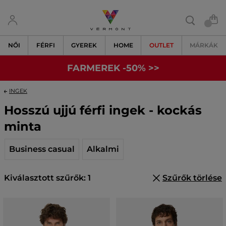
NŐI
FÉRFI
GYEREK
HOME
OUTLET
MÁRKÁK
FARMEREK -50% >>
INGEK
Hosszú ujjú férfi ingek - kockás
minta
Business casual
Alkalmi
Kiválasztott szűrők: 1
Szűrők törlése