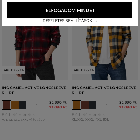
ELFOGADOM MINDET
RÉSZLETES BEÁLLÍTÁSOK
AKCIÓ -30%
AKCIÓ -30%
ING CAMEL ACTIVE LONGSLEEVE
ING CAMEL ACTIVE LONGSLEEVE
SHIRT
SHIRT
32 990 Ft
32 990 Ft
+2
+2
23 090 Ft
23 090 Ft
Elérhető méretek:
Elérhető méretek:
+1 további
XL
,
XXL
,
XXXL
,
4XL
,
5XL
M
,
L
,
XL
,
XXL
,
XXXL