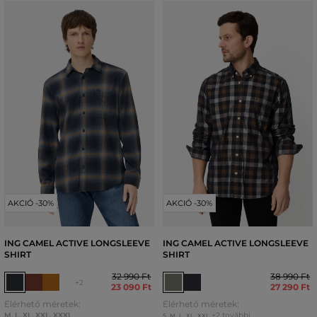
AKCIÓ -30%
AKCIÓ -30%
ING CAMEL ACTIVE LONGSLEEVE
ING CAMEL ACTIVE LONGSLEEVE
SHIRT
SHIRT
32 990 Ft
38 990 Ft
+2
23 090 Ft
27 290 Ft
Elérhető méretek:
Elérhető méretek:
M
,
L
,
XL
,
XXL
,
XXXL
+2 további
S
,
M
,
L
,
XL
,
XXL