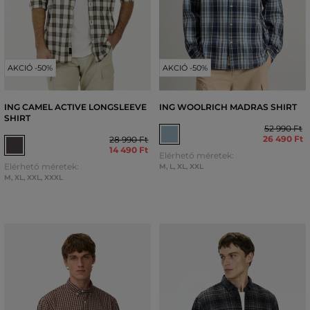
AKCIÓ -50%
AKCIÓ -50%
ING CAMEL ACTIVE LONGSLEEVE
ING WOOLRICH MADRAS SHIRT
SHIRT
52 990 Ft
26 490 Ft
28 990 Ft
14 490 Ft
Elérhető méretek:
Elérhető méretek:
M
,
L
,
XL
,
XXL
M
,
XL
,
XXL
,
XXXL