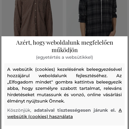
Azért, hogy weboldalunk megfelelően
AKCIÓ -30%
AKCIÓ -30%
működjön
(egyetértés a websütikkel)
ING CAMEL ACTIVE LONGSLEEVE
ING CAMEL ACTIVE
SHIRT
FREIZEITHEMD 1/1 ARM
A websütik (cookies) kezelésének beleegyezésével
hozzájárul weboldalunk fejlesztéséhez. Az
28 990 Ft
32 990 Ft
20 290 Ft
23 090 Ft
„Elfogadom mindet" gombra kattintva beleegyezik
Elérhető méretek:
Elérhető méretek:
abba, hogy személyre szabott tartalmat, releváns
+1 további
+3 további
S
,
M
,
L
,
XL
,
XXL
S
,
M
,
L
,
XL
,
XXL
hirdetéseket mutassunk és vonzó, online vásárlási
élményt nyújtsunk Önnek.
Köszönjük,
adataival tisztességesen járunk el.
A
websütik (cookies) használata