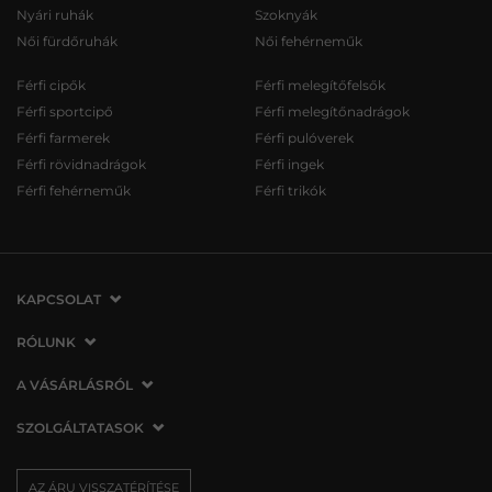
Nyári ruhák
Szoknyák
Női fürdőruhák
Női fehérneműk
Férfi cipők
Férfi melegítőfelsők
Férfi sportcipő
Férfi melegítőnadrágok
Férfi farmerek
Férfi pulóverek
Férfi rövidnadrágok
Férfi ingek
Férfi fehérneműk
Férfi trikók
KAPCSOLAT
VERMONT Services Slovakia s. r. o.
RÓLUNK
Vlčie hrdlo 53
Cégünkről
A VÁSÁRLÁSRÓL
821 07 Bratislava
Elérhetőség
Szlovákia
A vásárlás menete
SZOLGÁLTATASOK
Üzleteink
tel.:
06 1 901 1901
Általános szerződési feltételek
Affiliate
Szállítás és fizetés
info@vermont.hu
Az áru visszatérítése/visszáru
AZ ÁRU VISSZATÉRÍTÉSE
Sajtó