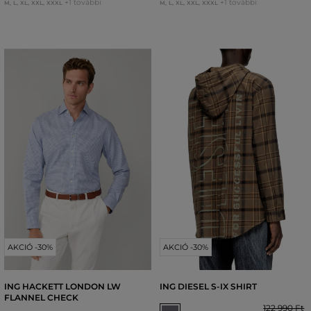
+1 további
+1 további
M
,
L
,
XL
,
XXL
,
XXXL
M
,
L
,
XL
,
XXL
,
XXXL
AKCIÓ -30%
AKCIÓ -30%
ING HACKETT LONDON LW
ING DIESEL S-IX SHIRT
FLANNEL CHECK
122 990 Ft