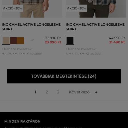
AKCIÓ -30%
AKCIÓ -30%
ING CAMEL ACTIVE LONGSLEEVE
ING CAMEL ACTIVE LONGSLEEVE
SHIRT
SHIRT
32 990 Ft
44 990 Ft
+2
23 090 Ft
31 490 Ft
Elérhető méretek:
Elérhető méretek:
+1 további
+2 további
M
,
L
,
XL
,
XXL
,
XXXL
S
,
M
,
L
,
XL
,
XXL
TOVÁBBIAK MEGTEKINTÉSE (24)
1
2
3
Következő
MINDEN RAKTÁRON