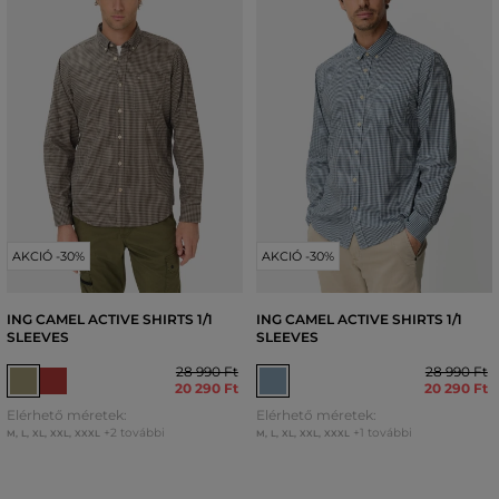
AKCIÓ -30%
AKCIÓ -30%
ING CAMEL ACTIVE SHIRTS 1/1
ING CAMEL ACTIVE SHIRTS 1/1
SLEEVES
SLEEVES
28 990 Ft
28 990 Ft
20 290 Ft
20 290 Ft
Elérhető méretek:
Elérhető méretek:
+2 további
+1 további
M
,
L
,
XL
,
XXL
,
XXXL
M
,
L
,
XL
,
XXL
,
XXXL