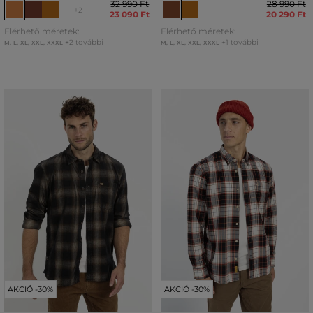
32 990 Ft
28 990 Ft
+2
23 090 Ft
20 290 Ft
Elérhető méretek:
Elérhető méretek:
+2 további
+1 további
M
,
L
,
XL
,
XXL
,
XXXL
M
,
L
,
XL
,
XXL
,
XXXL
AKCIÓ -30%
AKCIÓ -30%