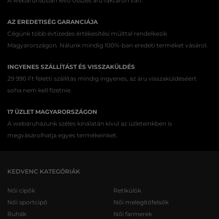
A webáruházban lévő összes áru raktáron van.
AZ EREDETISÉG GARANCIÁJA
Cégünk több évtizedes értékesítési múlttal rendelkezik
Magyarországon. Nálunk mindig 100%-ban eredeti terméket vásárol.
INGYENES SZÁLLÍTÁST ÉS VISSZAKÜLDÉS
29 990 Ft feletti szállítás mindig ingyenes, az áru visszaküldéséért
soha nem kell fizetnie.
17 ÜZLET MAGYARORSZÁGON
A webáruházunk széles kínálatán kívül az üzleteinkben is
megvásárolhatja egyes termékeinket.
KEDVENC KATEGÓRIÁK
Női cipők
Retikülök
Női sportcipő
Női melegítőfelsők
Ruhák
Női farmerek