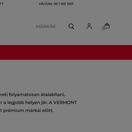
TT
HÍVJON: 06 1 901 1901
MÁRKÁK
reti folyamatosan átalakítani,
kor a legjobb helyen jár. A VERMONT
ott prémium márkái előtt.