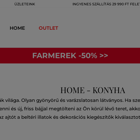
ÜZLETEINK
INGYENES SZÁLLÍTÁS 29 990 FT FELE
HOME
OUTLET
FARMEREK -50% >>
HOME - KONYHA
ák világa. Olyan gyönyörű és varázslatosan látványos. Ha sze
ni és új, friss bájjal megtölteni az Ön körül lévő teret, ak
ajtót a beltéri illatok és dekorációs kiegészítők kiválaszt