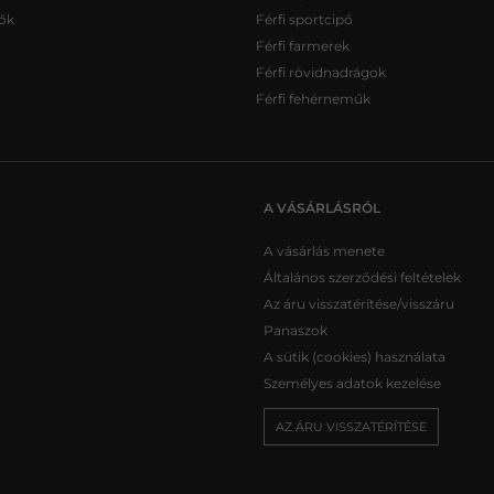
ők
Férfi sportcipő
Férfi farmerek
Férfi rövidnadrágok
Férfi fehérneműk
A VÁSÁRLÁSRÓL
A vásárlás menete
Általános szerződési feltételek
Az áru visszatérítése/visszáru
Panaszok
A sütik (cookies) használata
Személyes adatok kezelése
AZ ÁRU VISSZATÉRÍTÉSE