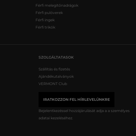
Férfi melegítőnadrágok
Férfi pulóverek
Férfi ingek
Férfi trikók
SZOLGÁLTATASOK
Szállítás és fizetés
Ajándékutalványok
VERMONT Club
IRATKOZZON FEL HÍRLEVELÜNKRE
Bejelentkezéssel hozzájárulását adja a
a személyes
adatai kezeléséhez.