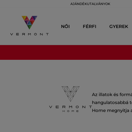
AJÁNDÉKUTALVÁNYOK
NŐI
FÉRFI
GYEREK
Az illatok és form
hangulatosabbá ten
Home megnyitja az 