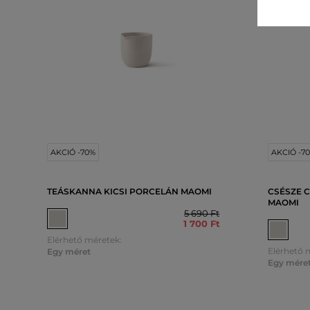
AKCIÓ -70%
AKCIÓ -7
TEÁSKANNA KICSI PORCELÁN MAOMI
CSÉSZE 
MAOMI
5 690 Ft
1 700 Ft
Elérhető méretek:
Elérhető 
Egy méret
Egy mére