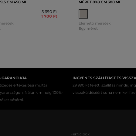
9,5 CM 450 ML
MÉRET 8X8 CM 380 ML
5 690 Ft
1 700 Ft
méretek:
Elérhető méretek:
t
Egy méret
G GARANCIÁJA
INGYENES SZÁLLÍTÁST ÉS VISSZ
izedes értékesítési múlttal
29 990 Ft feletti szállítás mindig in
gyarországon. Nálunk mindig 100%-
visszaküldéséért soha nem kell fize
méket vásárol.
Férfi cipők