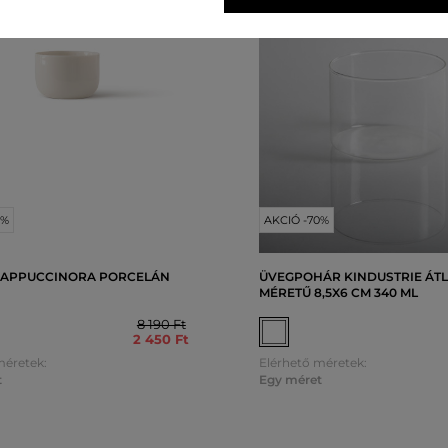
0%
AKCIÓ -70%
CAPPUCCINORA PORCELÁN
ÜVEGPOHÁR KINDUSTRIE ÁTL
MÉRETŰ 8,5X6 CM 340 ML
8 190 Ft
2 450 Ft
méretek:
Elérhető méretek:
t
Egy méret