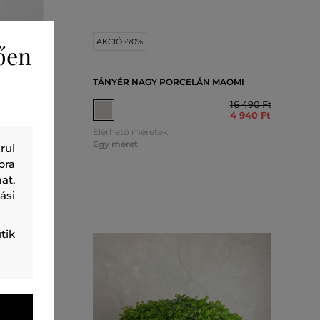
AKCIÓ -70%
ően
L ÉS FA
TÁNYÉR NAGY PORCELÁN MAOMI
 ML
16 490 Ft
4 940 Ft
75 990 Ft
22 790 Ft
Elérhető méretek:
Egy méret
rul
bra
at,
ási
tik