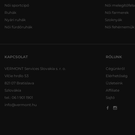
Női sportcipő
Női melegítőfels
Ruhák
Női farmerek
Nyári ruhák
Szoknyák
Női fürdőruhák
Női fehérneműk
KAPCSOLAT
RÓLUNK
VERMONT Services Slovakia s. r. o.
Cégünkről
Vlčie hrdlo 53
Elérhetőség
821 07 Bratislava
Üzleteink
Szlovákia
Affiliate
tel.:
06 1 901 1901
Sajtó
info@vermont.hu