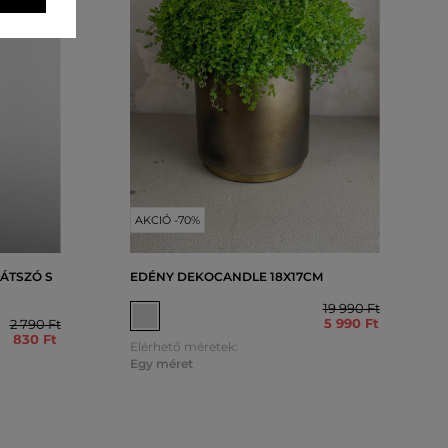
AKCIÓ -70%
ÁTSZÓ S
EDÉNY DEKOCANDLE 18X17CM
19 990 Ft
5 990 Ft
2 790 Ft
830 Ft
Elérhető méretek:
Egy méret