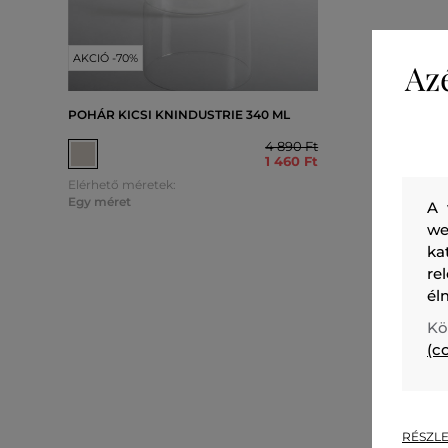
AKCIÓ -70%
AKCIÓ -7
Az
POHÁR KICSI KNINDUSTRIE 340 ML
ÁLLVÁNY 
KNINDUS
4 890 Ft
1 460 Ft
Elérhető méretek:
Elérhető 
Egy méret
A 
Egy mére
we
ka
re
él
Kö
(c
RÉSZLE