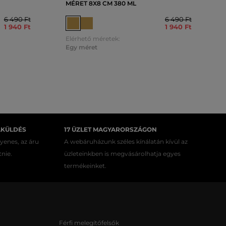
MÉRET 8X8 CM 380 ML
6 490 Ft
6 490 Ft
1 940 Ft
1 940 Ft
Elérhető méretek:
Egy méret
AKÜLDÉS
17 ÜZLET MAGYARORSZÁGON
gyenes, az áru
A webáruházunk széles kínálatán kívül az
tnie.
üzleteinkben is megvásárolhatja egyes
termékeinket.
Férfi melegítőfelsők