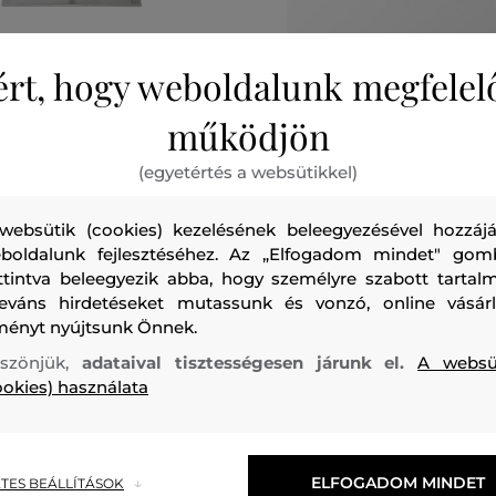
0%
AKCIÓ -70%
ért, hogy weboldalunk megfelel
működjön
TORTA ÉS DESSZERT YPSILON
ÜVEGEDÉNY KÉSZLET FEDŐVE
TRIE
ALÁTÉTTEL KNINDUSTRIE 280
(egyetértés a websütikkel)
65 990 Ft
19 790 Ft
méretek:
Elérhető méretek:
websütik (cookies) kezelésének beleegyezésével hozzájá
t
Egy méret
boldalunk fejlesztéséhez. Az „Elfogadom mindet" gom
ttintva beleegyezik abba, hogy személyre szabott tartalm
leváns hirdetéseket mutassunk és vonzó, online vásárl
ményt nyújtsunk Önnek.
szönjük,
adataival tisztességesen járunk el.
A websü
ookies) használata
ELFOGADOM MINDET
TES BEÁLLÍTÁSOK