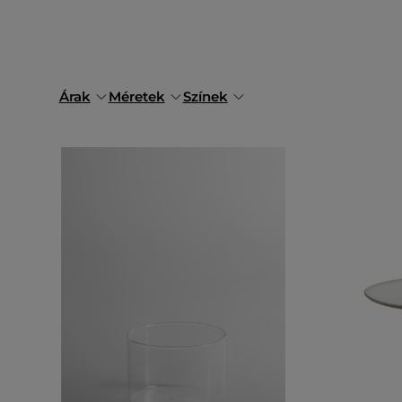
Árak
Méretek
Színek