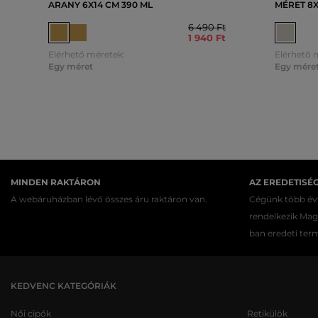
ARANY 6X14 CM 390 ML
MÉRET 8X
6 490 Ft
1 940 Ft
Elérhető méretek:
Elérhető 
Egy méret
Egy mére
MINDEN RAKTÁRON
AZ EREDETISÉ
A webáruházban lévő összes áru raktáron van.
Cégünk több évt
rendelkezik Ma
ban eredeti ter
KEDVENC KATEGÓRIÁK
Női cipők
Retikülök