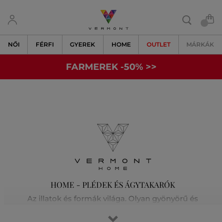
NŐI
FÉRFI
GYEREK
HOME
OUTLET
MÁRKÁK
FARMEREK -50% >>
HOME - PLÉDEK ÉS ÁGYTAKARÓK
Az illatok és formák világa. Olyan gyönyörű és
varázslatosan látványos. Ha szereti folyamatosan