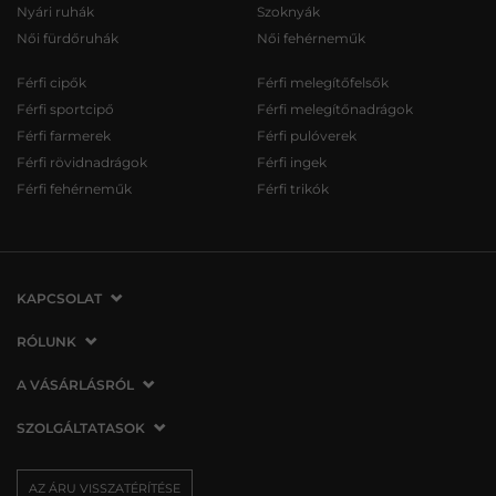
Nyári ruhák
Szoknyák
Női fürdőruhák
Női fehérneműk
Férfi cipők
Férfi melegítőfelsők
Férfi sportcipő
Férfi melegítőnadrágok
Férfi farmerek
Férfi pulóverek
Férfi rövidnadrágok
Férfi ingek
Férfi fehérneműk
Férfi trikók
KAPCSOLAT
VERMONT Services Slovakia s. r. o.
RÓLUNK
Vlčie hrdlo 53
Cégünkről
A VÁSÁRLÁSRÓL
821 07 Bratislava
Elérhetőség
Szlovákia
A vásárlás menete
SZOLGÁLTATASOK
Üzleteink
tel.:
06 1 901 1901
Általános szerződési feltételek
Affiliate
Szállítás és fizetés
info@vermont.hu
Az áru visszatérítése/visszáru
AZ ÁRU VISSZATÉRÍTÉSE
Sajtó