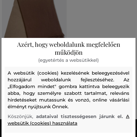
Azért, hogy weboldalunk megfelelően
működjön
AKCIÓ -70%
(egyetértés a websütikkel)
A websütik (cookies) kezelésének beleegyezésével
PLÉD VILLA COMO BRIENNO
140X180CM
hozzájárul weboldalunk fejlesztéséhez. Az
„Elfogadom mindet" gombra kattintva beleegyezik
255 990 Ft
76 790 Ft
abba, hogy személyre szabott tartalmat, releváns
hirdetéseket mutassunk és vonzó, online vásárlási
Elérhető méretek:
140x180
élményt nyújtsunk Önnek.
Köszönjük,
adataival tisztességesen járunk el.
A
websütik (cookies) használata
MINDEN RAKTÁRON
A webáruházban lévő összes áru raktáron van.