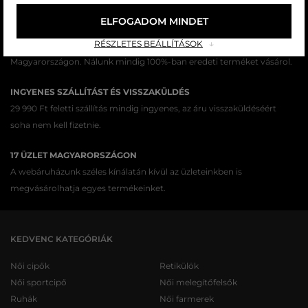
ELFOGADOM MINDET
AZ EREDETISÉG GARANCIÁJA
RÉSZLETES BEÁLLÍTÁSOK
Cégünk több évtizedes értékesítési múlttal rendelkezik
Magyarországon. Nálunk mindig 100%-ban eredeti terméket vásárol.
INGYENES SZÁLLÍTÁST ÉS VISSZAKÜLDÉS
29 990 Ft feletti szállítás mindig ingyenes, az áru visszaküldéséért
soha nem kell fizetnie.
17 ÜZLET MAGYARORSZÁGON
A webáruházunk széles kínálatán kívül az üzleteinkben is
megvásárolhatja egyes termékeinket.
KEDVENC KATEGÓRIÁK
Női cipők
Retikülök
Női sportcipő
Női melegítőfelsők
Ruhák
Női farmerek